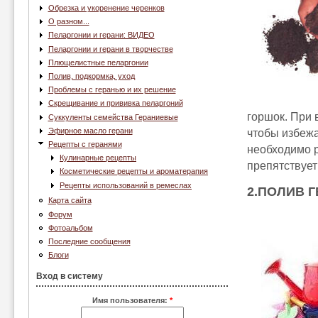
Обрезка и укоренение черенков
О разном...
Пеларгонии и герани: ВИДЕО
Пеларгонии и герани в творчестве
Плющелистные пеларгонии
Полив, подкормка, уход
Проблемы с геранью и их решение
Скрещивание и прививка пеларгоний
горшок. При 
Суккуленты семейства Гераниевые
Эфирное масло герани
чтобы избежа
Рецепты с геранями
необходимо р
Кулинарные рецепты
препятствует
Косметические рецепты и ароматерапия
Рецепты использований в ремеслах
2.ПОЛИВ 
Карта сайта
Форум
Фотоальбом
Последние сообщения
Блоги
Вход в систему
Имя пользователя:
*