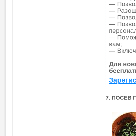
— Позвол
— Разошл
— Позвол
— Позвол
персона
— Поможе
вам;
— Включа
Для нов
бесплат
Зарегис
7. ПОСЕВ 