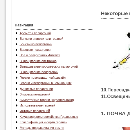
Некоторые 
Навигация
Ароматы пеларгоний
Болезни и вредители гераней
Бонсай из пеларгоний
Видовые пеларгонии
Всё о пеларгониях Ангелах
Выращивание аистников
Выращивание королевских пеларгоний
Выращивание пеларгоний
Герани и ландшафтный дизайн
Герани и пеларгонии в номинациях
Душистые пеларгонии
10.Пересадк
Зимовка пеларгоний
11.Освещен
Зимостойкие герани (журавельники)
Использование гераней
История пеларгоний
1. ПОЧВА 
Каудициформы семейства Гераниевые
Классификация и сорта гераней
Методы проращивания семян