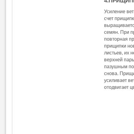
4.ПРИЩИП
Усиление вет
счет прищипк
выращивается
семян. При п
повторная пр
прищипки нов
листьев, их 
верхней пары
пазушным поб
снова. Прищи
усиливает ве
отодвигает ц