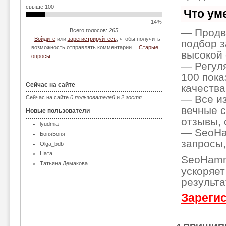
свыше 100
Что ум
14%
— Продв
Всего голосов:
265
Войдите
или
зарегистрируйтесь
, чтобы получить
подбор з
возможность отправлять комментарии
Старые
высокой 
опросы
— Регуля
100 пока
Сейчас на сайте
качества
— Все и
Сейчас на сайте
0 пользователей
и
2 гостя
.
вечные с
Новые пользователи
отзывы, 
lyudmia
— SeoHam
БоняБоня
запросы,
Olga_bdb
Ната
SeoHamm
Татьяна Демакова
ускоряет
результа
Зареги