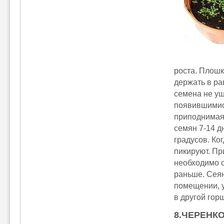
роста. Плошк
держать в ра
семена не уш
появившимис
приподнимая 
семян 7-14 д
градусов. Ко
пикируют. Пр
необходимо с
раньше. Сея
помещении, у
в другой гор
8.ЧЕРЕНК