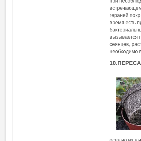
при несоблюд
встречающем
гераней пок
время есть 
бактериальны
вызывается г
сеянцев, рас
необходимо в
10.ПЕРЕС
осенью их вы