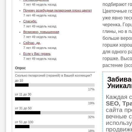
подбирают го
7 лет 48 недель назад
Цветочные го
Почему розебудная пеларгония плохо цветет
7 лет 48 недель назад
уже явно тес
Спасибо.
черенка. Гор
7 лет 49 недель назад
глины, но в 
Возможно, повышенная
7 лет 49 недель назад
больше вероя
Сейчас, да,
горшки хорош
7 лет 49 недель назад
для одного р
Если у Вас герань
горшке. Высо
7 лет 49 недель назад
растение (ос
Опрос
Сколько пеларгоний (гераней) в Вашей коллекции?
Забива
до 10
Уникал
17%
от 11 до 30
Каждая с
SEO, Тр
19%
сайта пр
от 31 до 50
вечные с
32%
использ
от 51 до 100
продвиже
18%