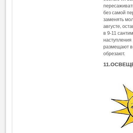
пересаживать
без самой пе
заменять мо
августе, ост
в 9-11 санти
наступления 
размещают в
обрезают.
11.ОСВЕЩ