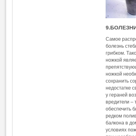
9.БОЛЕЗН
Самое распро
болезнь стеб
грибком. Так
ножкой являе
препятствую
ножкой необ
сохранить со
недостатке с
у гераней во
вредители – 
обеспечить б
редком полив
балкона в до
условиях по