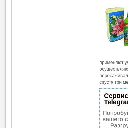
применяют у
осуществляют
пересаживала
спустя три м
Сервис
Telegr
Попробуй
вашего с
— Разгру