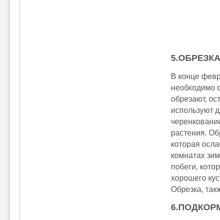
5.ОБРЕЗК
В конце февр
необходимо ф
обрезают, ос
используют д
черенкование
растения. Об
которая осла
комнатах зим
побеги, кото
хорошего кус
Обрезка, так
6.ПОДКОР