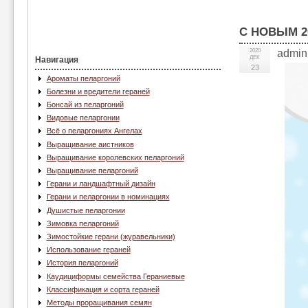
С НОВЫМ 2
2020
admin
ДЕК
Навигация
23
Ароматы пеларгоний
Болезни и вредители гераней
Бонсай из пеларгоний
Видовые пеларгонии
Всё о пеларгониях Ангелах
Выращивание аистников
Выращивание королевских пеларгоний
Выращивание пеларгоний
Герани и ландшафтный дизайн
Герани и пеларгонии в номинациях
Душистые пеларгонии
Зимовка пеларгоний
Зимостойкие герани (журавельники)
Использование гераней
История пеларгоний
Каудициформы семейства Гераниевые
Классификация и сорта гераней
Методы проращивания семян