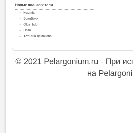
Новые пользователи
lyudmia
БоняБоня
Olga_bdb
Ната
Татьяна Демакова
© 2021 Pelargonium.ru - При 
на Pelargon