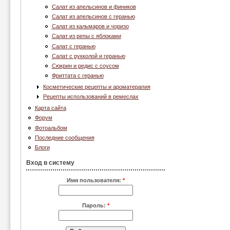
Салат из апельсинов и фиников
Салат из апельсинов с геранью
Салат из кальмаров и чоризо
Салат из репы с яблоками
Салат с геранью
Салат с рукколой и геранью
Сюкрин и редис с соусом
Фриттата с геранью
Косметические рецепты и ароматерапия
Рецепты использований в ремеслах
Карта сайта
Форум
Фотоальбом
Последние сообщения
Блоги
Вход в систему
Имя пользователя:
*
Пароль:
*