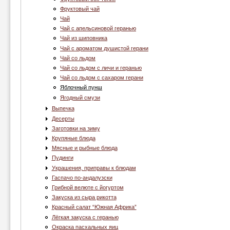
Фруктовый чай
Чай
Чай c апельсиновой геранью
Чай из шиповника
Чай с ароматом душистой герани
Чай со льдом
Чай со льдом с личи и геранью
Чай со льдом с сахаром герани
Яблочный пунш
Ягодный смузи
Выпечка
Десерты
Заготовки на зиму
Крупяные блюда
Мясные и рыбные блюда
Пудинги
Украшения, приправы к блюдам
Гаспачо по-андалузски
Грибной велюте с йогуртом
Закуска из сыра рикотта
Красный салат “Южная Африка”
Лёгкая закуска с геранью
Окраска пасхальных яиц