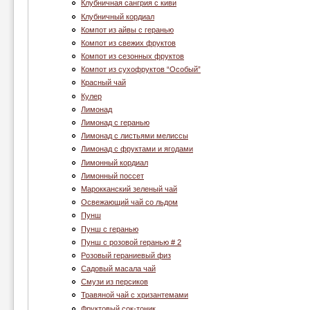
Клубничная сангрия с киви
Клубничный кордиал
Компот из айвы с геранью
Компот из свежих фруктов
Компот из сезонных фруктов
Компот из сухофруктов “Особый”
Красный чай
Кулер
Лимонад
Лимонад с геранью
Лимонад с листьями мелиссы
Лимонад с фруктами и ягодами
Лимонный кордиал
Лимонный поссет
Марокканский зеленый чай
Освежающий чай со льдом
Пунш
Пунш с геранью
Пунш с розовой геранью # 2
Розовый гераниевый физ
Садовый масала чай
Смузи из персиков
Травяной чай с хризантемами
Фруктовый сок-тоник