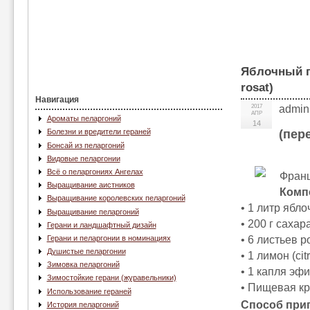
Яблочный п
rosat)
Навигация
2017
admin
АПР
Ароматы пеларгоний
14
(пер
Болезни и вредители гераней
Бонсай из пеларгоний
Видовые пеларгонии
Всё о пеларгониях Ангелах
Франц
Выращивание аистников
Комп
Выращивание королевских пеларгоний
• 1 литр ябло
Выращивание пеларгоний
• 200 г сахара
Герани и ландшафтный дизайн
• 6 листьев р
Герани и пеларгонии в номинациях
Душистые пеларгонии
• 1 лимон (cit
Зимовка пеларгоний
• 1 капля эфи
Зимостойкие герани (журавельники)
• Пищевая кра
Использование гераней
Способ при
История пеларгоний