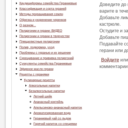
Каудициформы семейства Гераниевые
Доведите до 
Классификация и сорта гераней
варите в тече
Методы проращивания семян
Добавьте лим
Обрезка и укоренение черенков
кастрюле.
О разном...
Остудите и з
Пеларгонии и герани: ВИДЕО
Пеларгонии и герани в творчестве
Добавьте пищ
Плющелистные пеларгонии
Подавайте со
Полив, подкормка, уход
герани или д
Проблемы с геранью и их решение
Скрещивание и прививка пеларгоний
Войдите
ил
Суккуленты семейства Гераниевые
комментарии
Эфирное масло герани
Рецепты с геранями
Кулинарные рецепты
Алкогольные напитки
Безалкогольные напитки
Летний шейк
Ананасный коктейль
Апельсиново-ананасный напиток
Ароматизированная вода
Гераниевый чай со льдом
Горячий напиток со специями