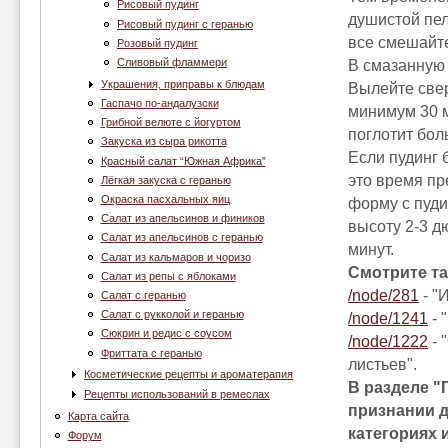
Рисовый пудинг
душистой пел
Рисовый пудинг с геранью
все cмешайте
Розовый пудинг
Сливовый фламмери
В смазанную 
Украшения, приправы к блюдам
Вылейте свер
Гаспачо по-андалузски
минимум 30 м
Грибной велюте с йогуртом
поглотит бол
Закуска из сыра рикотта
Если пудинг 
Красный салат “Южная Африка”
это время пр
Лёгкая закуска с геранью
Окраска пасхальных яиц
форму с пуди
Салат из апельсинов и фиников
высоту 2-3 д
Салат из апельсинов с геранью
минут.
Салат из кальмаров и чоризо
Смотрите та
Салат из репы с яблоками
/node/281
- "
Салат с геранью
Салат с рукколой и геранью
/node/1241
- 
Сюкрин и редис с соусом
/node/1222
- 
Фриттата с геранью
листьев".
Косметические рецепты и ароматерапия
В разделе "
Рецепты использований в ремеслах
признании д
Карта сайта
категориях 
Форум