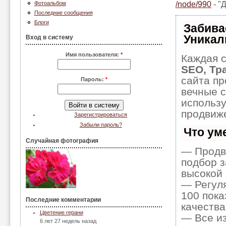
/node/990
- "
Фотоальбом
Последние сообщения
Блоги
Забива
Уникал
Вход в систему
Имя пользователя:
*
Каждая с
SEO, Тр
сайта пр
Пароль:
*
вечные с
использ
продвиже
Зарегистрироваться
Забыли пароль?
Что ум
Случайная фотография
— Продв
подбор з
высокой 
— Регуля
100 пока
Последние комментарии
качества
Цветение герани
— Все и
6 лет 27 недель назад