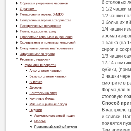
6 столовых л
Обрезка и укоренение черенков
1 1/2 чашки 
О разном...
Пеларгонии и герани: ВИДЕО
1/2 чашки пол
Пеларгонии и герани в творчестве
3 больших яй
Плющелистные пеларгонии
1/4 чашки из
Полив, подкормка, уход
ароматизиро
Проблемы с геранью и их решение
1 банка (на 
Скрещивание и прививка пеларгоний
Суккуленты семейства Гераниевые
сироп и сохр
Эфирное масло герани
1/3 чашки са
Рецепты с геранями
12-14 ломтик
Кулинарные рецепты
кубики, (при
Алкогольные напитки
2 чашки черн
Безалкогольные напитки
Выпечка
смотрите в р
Десерты
Форма для вы
Заготовки на зиму
столовую лож
Крупяные блюда
Способ при
Мясные и рыбные блюда
В кастрюле с
Пудинги
Ароматизированный пудинг
и сливки. На
Малбья
появятся пуз
Персиковый хлебный пудинг
Тем времене