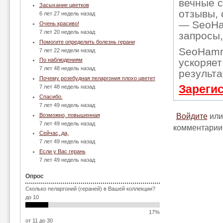
вечные с
Засыхание цветков
отзывы, 
6 лет 27 недель назад
— SeoHam
Очень красиво!
7 лет 20 недель назад
запросы,
Помогите определить болезнь герани
SeoHamm
7 лет 22 недели назад
ускоряет
По наблюдениям
7 лет 48 недель назад
результа
Почему розебудная пеларгония плохо цветет
Зареги
7 лет 48 недель назад
Спасибо.
7 лет 49 недель назад
Войдите
ил
Возможно, повышенная
7 лет 49 недель назад
комментарии
Сейчас, да,
7 лет 49 недель назад
Если у Вас герань
7 лет 49 недель назад
Опрос
Сколько пеларгоний (гераней) в Вашей коллекции?
до 10
17%
от 11 до 30