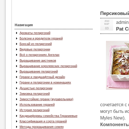
Персиковый
2010
admin
МАР
Навигация
Pat C
03
Ароматы пеларгоний
Болезни и вредители гераней
Бонсай из пеларгоний
Видовые пеларгонии
Всё о пеларгониях Ангелах
Выращивание аистников
Выращивание королевских пеларгоний
Выращивание пеларгоний
Герани и ландшафтный дизайн
Герани и пеларгонии в номинациях
Душистые пеларгонии
Зимовка пеларгоний
Зимостойкие герани (журавельники)
сочетается с
Использование гераней
История пеларгоний
могут быть и
Каудициформы семейства Гераниевые
Myles New).
Классификация и сорта гераней
Компоненты 
Методы проращивания семян