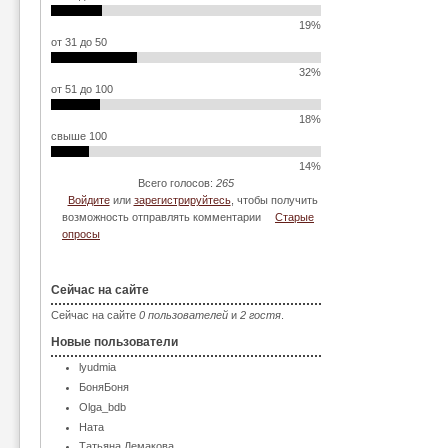
19%
от 31 до 50
32%
от 51 до 100
18%
свыше 100
14%
Всего голосов:
265
Войдите
или
зарегистрируйтесь
, чтобы получить
возможность отправлять комментарии
Старые
опросы
Сейчас на сайте
Сейчас на сайте
0 пользователей
и
2 гостя
.
Новые пользователи
lyudmia
БоняБоня
Olga_bdb
Ната
Татьяна Демакова