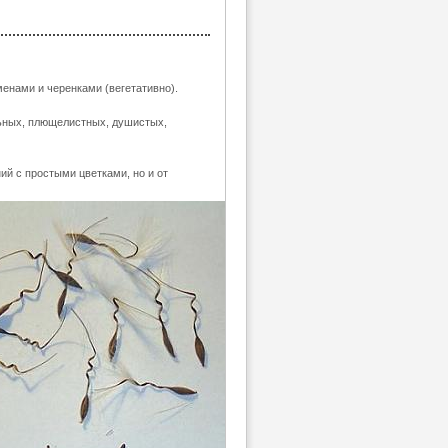
енами и черенками (вегетативно).
льных, плющелистных, душистых,
й с простыми цветками, но и от