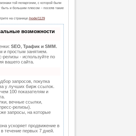
изнаки той пеларгонии, с которой были
т быть и большим плюсом – посеяв такие
трите на странице
/node/1129
кальные возможности
енки:
SEO, Трафик и SMM.
 и простым занятием.
с-релизы - используйте по
я вашего сайта.
дбор запросов, покупка
ва у лучших бирж ссылок.
 чем 100 показателям и
та.
ки, вечные ссылки,
пресс-релизы).
кже запросы, на которые
 она ускоряет продвижение в
 в течение первых 7 дней.