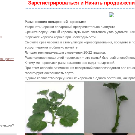
Зарегистрироваться и Начать продвижени
Размножение пеларгоний черенками
Укоренять черенки пеларгоний предпочтительно в августе.
Срежьте верхушечный черенок чуть ниже листового узла, удалите ниж
и
Обрежьте черенок короче при необходимости.
Смочите срез черенка в стимуляторе корнеобразования, посадите в по
вокруг черенка и обильно полейте.
Лучшая температура для укоренения 20-22 градуса.
Размножение пеларгоний черенками – это самый быстрый способ полу
хо цветет
К тому же черенками размножаются все виды пеларгоний.
При этом способе размножения пеларгоний воспроизводятся все качес
гарантирует сохранность сорта.
Однако количество верхушечных черенков с одного растения, как пра
оллекции?