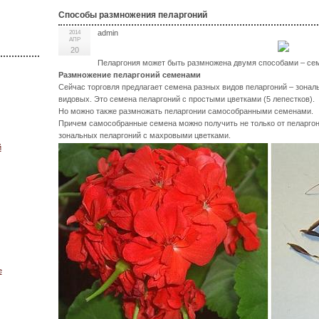
Способы размножения пеларгоний
admin
2014
АПР
20
Пеларгония может быть размножена двумя способами – сем
Размножение пеларгоний семенами
Сейчас торговля предлагает семена разных видов пеларгоний – зона
видовых. Это семена пеларгоний с простыми цветками (5 лепестков).
Но можно также размножать пеларгонии самособранными семенами.
Причем самособранные семена можно получить не только от пеларгони
зональных пеларгоний с махровыми цветками.
й
е