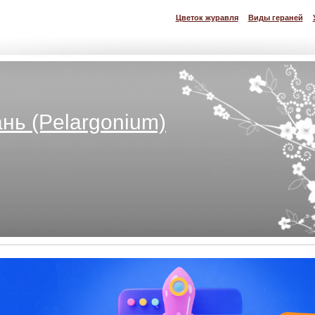
Цветок журавля
Виды гераней
нь (Pelargonium)