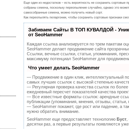
Еще один из недостатков – есть вероятность не сохранить сортовые пр
собраны семена, поскольку переопыление случайно, однако это може
самособранные семена, можно получить новый сорт.
Как переопылять пеларгонии, чтобы сохранить сортовые признаки смо
Забиваем Сайты В ТОП КУВАЛДОЙ - Уни
от SeoHammer
Каждая ссылка анализируется по трем пакетам оц
SeoHammer делает продвижение сайта прозрачным
Ссылки, вечные ссылки, статьи, упоминания, прес
максимуму потенциал SeoHammer для продвижени
Что умеет делать SeoHammer
— Продвижение в один клик, интеллектуальный по
самых лучших ссылок с высокой степенью качест
— Регулярная проверка качества ссылок по более
ежедневный пересчет показателей качества проек
— Все известные форматы ссылок: арендные ссыл
публикации (упоминания, мнения, отзывы, статьи, 
— SeoHammer покажет, где рост или падение, а та
нужно обратить внимание.
SeoHammer еще предоставляет технологию
Буст
,
десятки раз, а первые результаты появляются уже