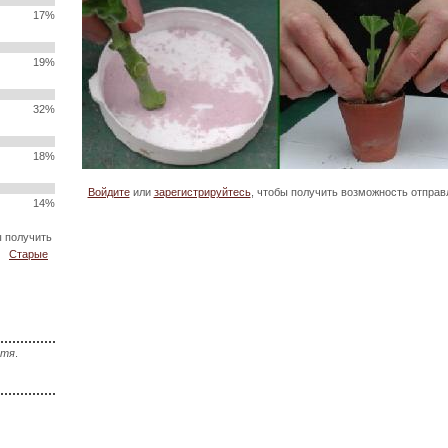
17%
19%
32%
18%
Войдите
или
зарегистрируйтесь
, чтобы получить возможность отпра
14%
ы получить
Старые
стя
.