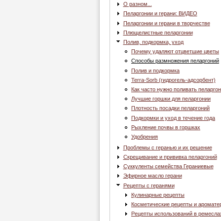
О разном...
Пеларгонии и герани: ВИДЕО
Пеларгонии и герани в творчестве
Плющелистные пеларгонии
Полив, подкормка, уход
Почему удаляют отцветшие цветы
Способы размножения пеларгоний
Полив и подкормка
Terra-Sorb (гидрогель-адсорбент)
Как часто нужно поливать пеларго
Лучшие горшки для пеларгонии
Плотность посадки пеларгоний
Подкормки и уход в течение года
Рыхление почвы в горшках
Удобрения
Проблемы с геранью и их решение
Скрещивание и прививка пеларгоний
Суккуленты семейства Гераниевые
Эфирное масло герани
Рецепты с геранями
Кулинарные рецепты
Косметические рецепты и аромате
Рецепты использований в ремесла