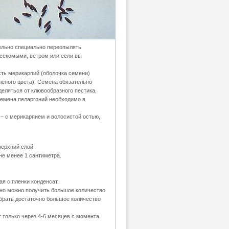
ельно специально переопылять
асекомыми, ветром или если вы
сть мерикарпий (оболочка семени)
леного цвета). Семена обязательно
тделяться от клювообразного пестика,
 семена пеларгоний необходимо в
– с мерикарпием и волосистой остью,
верхний слой.
не менее 1 сантиметра.
я с пленки конденсат.
о можно получить большое количество
обрать достаточно большое количество
 только через 4-6 месяцев с момента