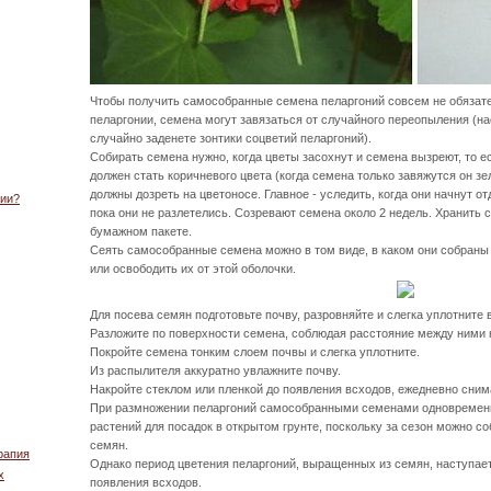
Чтобы получить самособранные семена пеларгоний совсем не обязат
пеларгонии, семена могут завязаться от случайного переопыления (н
случайно заденете зонтики соцветий пеларгоний).
Собирать семена нужно, когда цветы засохнут и семена вызреют, то е
должен стать коричневого цвета (когда семена только завяжутся он зе
должны дозреть на цветоносе. Главное - уследить, когда они начнут о
нии?
пока они не разлетелись. Созревают семена около 2 недель. Хранить
бумажном пакете.
Сеять самособранные семена можно в том виде, в каком они собраны 
или освободить их от этой оболочки.
Для посева семян подготовьте почву, разровняйте и слегка уплотните 
Разложите по поверхности семена, соблюдая расстояние между ними 
Покройте семена тонким слоем почвы и слегка уплотните.
Из распылителя аккуратно увлажните почву.
Накройте стеклом или пленкой до появления всходов, ежедневно снима
При размножении пеларгоний самособранными семенами одновременн
растений для посадок в открытом грунте, поскольку за сезон можно с
семян.
рапия
Однако период цветения пеларгоний, выращенных из семян, наступает
х
появления всходов.