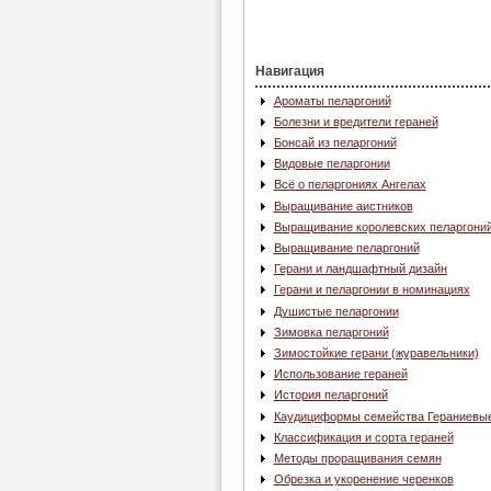
Навигация
Ароматы пеларгоний
Болезни и вредители гераней
Бонсай из пеларгоний
Видовые пеларгонии
Всё о пеларгониях Ангелах
Выращивание аистников
Выращивание королевских пеларгони
Выращивание пеларгоний
Герани и ландшафтный дизайн
Герани и пеларгонии в номинациях
Душистые пеларгонии
Зимовка пеларгоний
Зимостойкие герани (журавельники)
Использование гераней
История пеларгоний
Каудициформы семейства Гераниевы
Классификация и сорта гераней
Методы проращивания семян
Обрезка и укоренение черенков