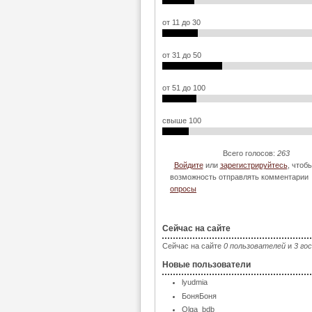
от 11 до 30
от 31 до 50
от 51 до 100
свыше 100
Всего голосов:
263
Войдите
или
зарегистрируйтесь
, чтоб
возможность отправлять комментарии
опросы
Сейчас на сайте
Сейчас на сайте
0 пользователей
и
3 го
Новые пользователи
lyudmia
БоняБоня
Olga_bdb