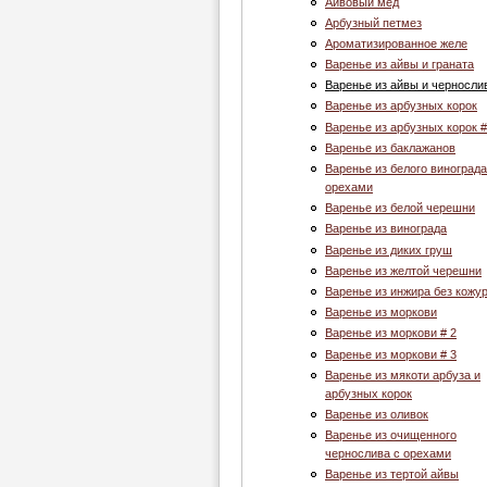
Айвовый мед
Арбузный петмез
Ароматизированное желе
Варенье из айвы и граната
Варенье из айвы и черносли
Варенье из арбузных корок
Варенье из арбузных корок #
Варенье из баклажанов
Варенье из белого винограда
орехами
Варенье из белой черешни
Варенье из винограда
Варенье из диких груш
Варенье из желтой черешни
Варенье из инжира без кожу
Варенье из моркови
Варенье из моркови # 2
Варенье из моркови # 3
Варенье из мякоти арбуза и
арбузных корок
Варенье из оливок
Варенье из очищенного
чернослива с орехами
Варенье из тертой айвы