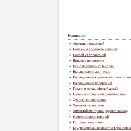
Навигация
Ароматы пеларгоний
Болезни и вредители гераней
Бонсай из пеларгоний
Видовые пеларгонии
Всё о пеларгониях Ангелах
Выращивание аистников
Выращивание королевских пеларгони
Выращивание пеларгоний
Герани и ландшафтный дизайн
Герани и пеларгонии в номинациях
Душистые пеларгонии
Зимовка пеларгоний
Зимостойкие герани (журавельники)
Использование гераней
История пеларгоний
Каудициформы семейства Гераниевы