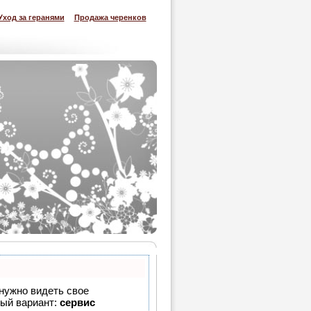
Уход за геранями
Продажа черенков
 нужно видеть свое
ный вариант:
сервис