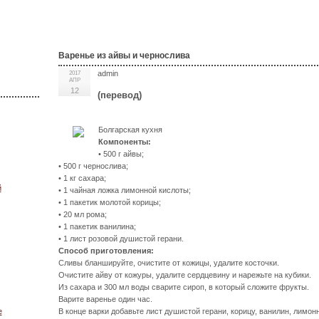
Варенье из айвы и чернослива
admin
2017
АПР
12
(перевод)
Болгарская кухня
Компоненты:
• 500 г айвы;
• 500 г чернослива;
• 1 кг сахара;
й
• 1 чайная ложка лимонной кислоты;
• 1 пакетик молотой корицы;
• 20 мл рома;
• 1 пакетик ванилина;
• 1 лист розовой душистой герани.
Способ приготовления:
Сливы бланшируйте, очистите от кожицы, удалите косточки.
Очистите айву от кожуры, удалите сердцевину и нарежьте на кубики.
Из сахара и 300 мл воды сварите сироп, в который сложите фрукты.
Варите варенье один час.
В конце варки добавьте лист душистой герани, корицу, ванилин, лимон
е