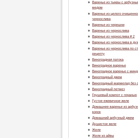
Варенье из тыквы с арбузн
медом
Варенье из целого очищенно
чернослива
Варенье из черешни
Варенье из чернослива
Варенье из чернослива # 2
Варенье из чернослива в ду
Варенье из чернослива по с
рецепту
Виноградная патока
Виноградное варенье
Виноградное варенье с мин
Виноградный джем
Виноградный мармелад без 
Виноградный петмез
Грушевый компот с геранью
Густое ежевичное желе
Домашнее варенье из арбуз
корок
Домашний арбузный джем
Душистое желе
Желе
Желе из айвы