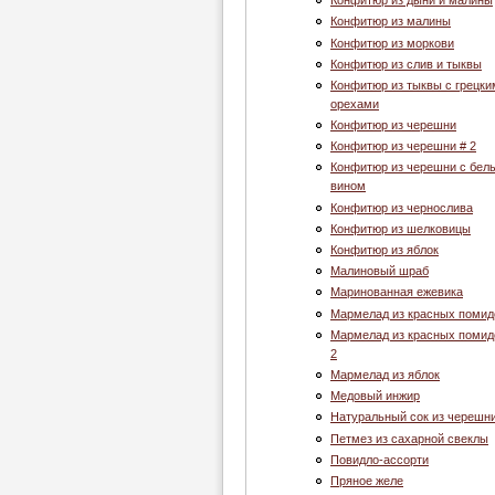
Конфитюр из дыни и малины
Конфитюр из малины
Конфитюр из моркови
Конфитюр из слив и тыквы
Конфитюр из тыквы с грецки
орехами
Конфитюр из черешни
Конфитюр из черешни # 2
Конфитюр из черешни с бел
вином
Конфитюр из чернослива
Конфитюр из шелковицы
Конфитюр из яблок
Малиновый шраб
Маринованная ежевика
Мармелад из красных помид
Мармелад из красных помид
2
Мармелад из яблок
Медовый инжир
Натуральный сок из черешн
Петмез из сахарной свеклы
Повидло-ассорти
Пряное желе