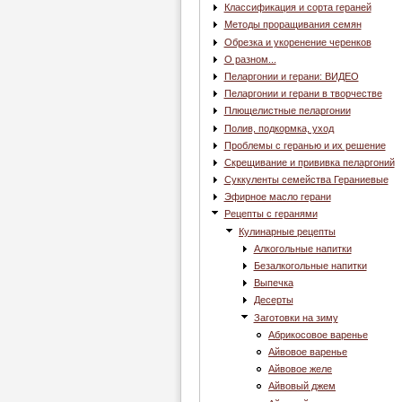
Классификация и сорта гераней
Методы проращивания семян
Обрезка и укоренение черенков
О разном...
Пеларгонии и герани: ВИДЕО
Пеларгонии и герани в творчестве
Плющелистные пеларгонии
Полив, подкормка, уход
Проблемы с геранью и их решение
Скрещивание и прививка пеларгоний
Суккуленты семейства Гераниевые
Эфирное масло герани
Рецепты с геранями
Кулинарные рецепты
Алкогольные напитки
Безалкогольные напитки
Выпечка
Десерты
Заготовки на зиму
Абрикосовое варенье
Айвовое варенье
Айвовое желе
Айвовый джем