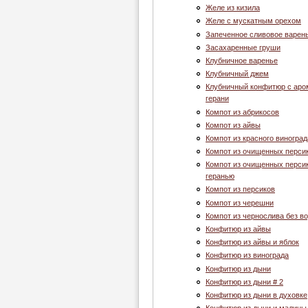
Желе из кизила
Желе с мускатным орехом
Запеченное сливовое варен
Засахаренные груши
Клубничное варенье
Клубничный джем
Клубничный конфитюр с ар
герани
Компот из абрикосов
Компот из айвы
Компот из красного виноград
Компот из очищенных перси
Компот из очищенных перси
геранью
Компот из персиков
Компот из черешни
Компот из чернослива без в
Конфитюр из айвы
Конфитюр из айвы и яблок
Конфитюр из винограда
Конфитюр из дыни
Конфитюр из дыни # 2
Конфитюр из дыни в духовке