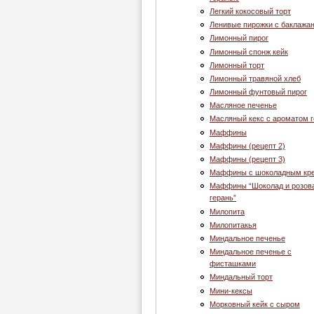
Легкий кокосовый торт
Ленивые пирожки с баклажа
Лимонный пирог
Лимонный спонж кейк
Лимонный торт
Лимонный травяной хлеб
Лимонный фунтовый пирог
Масляное печенье
Масляный кекс с ароматом 
Маффины
Маффины (рецепт 2)
Маффины (рецепт 3)
Маффины с шоколадным кр
Маффины “Шоколад и розов
герань”
Милопита
Милопитакья
Миндальное печенье
Миндальное печенье с
фисташками
Миндальный торт
Мини-кексы
Морковный кейк с сыром