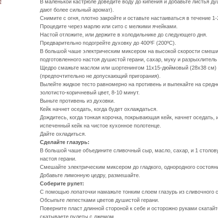
е
В маленькой кастрюле доведите воду до кипения и добавьте листья д
дают более сильный аромат).
Снимите с огня, плотно закройте и оставьте настаиваться в течение 1-
Процедите через марлю или сито с мелкими ячейками.
Настой отложите, или держите в холодильнике до следующего дня.
Предварительно подогрейте духовку до 400ºF (200ºС).
В большой чаше электрическим миксером на высокой скорости смешив
подготовленного настоя душистой герани, сахар, муку и разрыхлитель 
Щедро смажьте маслом или шортенингом 11х15-дюймовый (28х38 см) 
(предпочтительно не допускающий пригорания).
Вылейте жидкое тесто равномерно на противень и выпекайте на средн
золотисто-коричневый цвет, 8-10 минут.
Выньте противень из духовки.
Кейк начнет оседать, когда будет охлаждаться.
Дождитесь, когда тонкая корочка, покрывающая кейк, начнет оседать, 
испеченный кейк на чистое кухонное полотенце.
Дайте охладиться.
Сделайте глазурь:
В большой чаше объедините сливочный сыр, масло, сахар, и 1 столов
настоя герани.
Смешайте электрическим миксером до гладкого, однородного состоян
Добавьте лимонную цедру, размешайте.
Соберите рулет:
С помощью лопаточки намажьте тонким слоем глазурь из сливочного с
Обсыпьте лепестками цветов душистой герани.
Поверните пласт длинной стороной к себе и осторожно руками скатайте
скатываете рулеты с джемом.