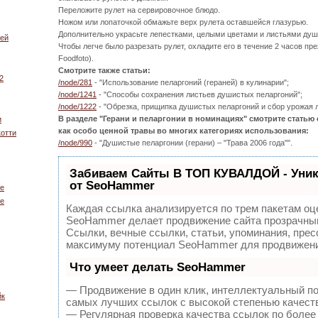
Переложите рулет на сервировочное блюдо.
Ножом или лопаточкой обмажьте верх рулета оставшейся глазурью.
Дополнительно украсьте лепестками, целыми цветами и листьями душ
ией
Чтобы легче было разрезать рулет, охладите его в течение 2 часов пр
Foodfoto).
Смотрите также статьи:
2
/node/281
- "Использование пеларгоний (гераней) в кулинарии";
/node/1241
- "Способы сохранения листьев душистых пеларгоний";
/node/1222
- "Обрезка, прищипка душистых пеларгоний и сбор урожая л
В разделе "Герани и пеларгонии в номинациях" смотрите статью
и
как особо ценной травы во многих категориях использования:
отти
/node/990
- "Душистые пеларгонии (герани) – "Трава 2006 года"".
Забиваем Сайты В ТОП КУВАЛДОЙ - Уни
от SeoHammer
ье
ье
Каждая ссылка анализируется по трем пакетам оц
SeoHammer делает продвижение сайта прозрачным
Ссылки, вечные ссылки, статьи, упоминания, прес
максимуму потенциал SeoHammer для продвижени
Что умеет делать SeoHammer
— Продвижение в один клик, интеллектуальный по
йк
самых лучших ссылок с высокой степенью качест
— Регулярная проверка качества ссылок по более