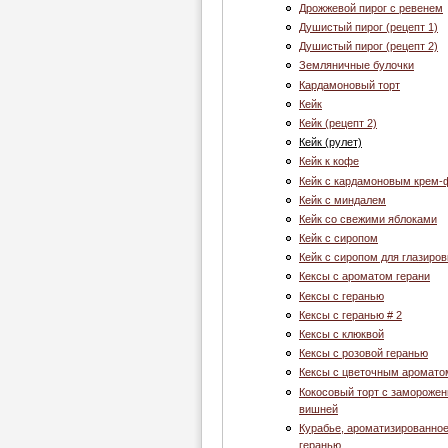
Дрожжевой пирог с ревенем
Душистый пирог (рецепт 1)
Душистый пирог (рецепт 2)
Земляничные булочки
Кардамоновый торт
Кейк
Кейк (рецепт 2)
Кейк (рулет)
Кейк к кофе
Кейк с кардамоновым крем
Кейк с миндалем
Кейк со свежими яблоками
Кейк с сиропом
Кейк с сиропом для глазиров
Кексы с ароматом герани
Кексы с геранью
Кексы с геранью # 2
Кексы с клюквой
Кексы с розовой геранью
Кексы с цветочным аромато
Кокосовый торт с заморожен
вишней
Курабье, ароматизированно
геранью