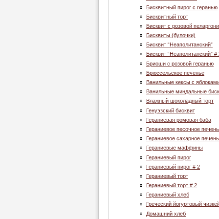
Бисквитный пирог с геранью
Бисквитный торт
Бисквит с розовой пеларгон
Бисквиты (булочки)
Бисквит “Неаполитанский”
Бисквит “Неаполитанский” # 
Бриоши с розовой геранью
Брюссельское печенье
Ванильные кексы с яблокам
Ванильные миндальные биск
Влажный шоколадный торт
Генуэзский бисквит
Гераниевая ромовая баба
Гераниевое песочное печен
Гераниевое сахарное печен
Гераниевые маффины
Гераниевый пирог
Гераниевый пирог # 2
Гераниевый торт
Гераниевый торт # 2
Гераниевый хлеб
Греческий йогуртовый чизке
Домашний хлеб