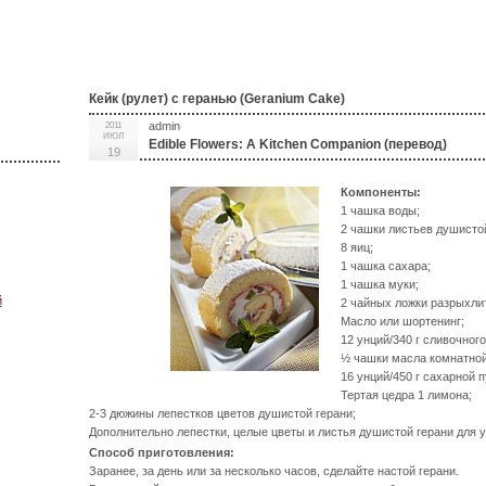
Кейк (рулет) с геранью (Geranium Cake)
admin
2011
ИЮЛ
Edible Flowers: A Kitchen Companion (перевод)
19
Компоненты:
1 чашка воды;
2 чашки листьев душисто
8 яиц;
1 чашка сахара;
1 чашка муки;
й
2 чайных ложки разрыхли
Масло или шортенинг;
12 унций/340 г сливочног
½ чашки масла комнатно
16 унций/450 г сахарной 
Тертая цедра 1 лимона;
2-3 дюжины лепестков цветов душистой герани;
Дополнительно лепестки, целые цветы и листья душистой герани для 
Способ приготовления:
Заранее, за день или за несколько часов, сделайте настой герани.