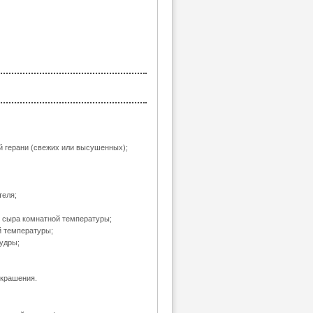
й герани (свежих или высушенных);
теля;
о сыра комнатной температуры;
й температуры;
пудры;
украшения.