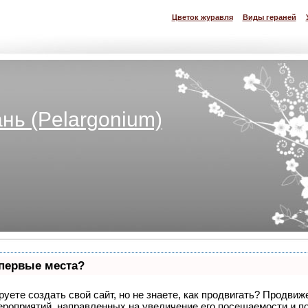
Цветок журавля
Виды гераней
нь (Pelargonium)
 первые места?
уете создать свой сайт, но не знаете, как продвигать? Продвиже
ероприятий, направленных на увеличение его посещаемости и п