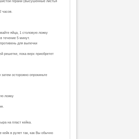
ушистой герани (высушенные листья
2 часов.
айте яйца, 1 столовую ложку
в течение 5 минут.
противень для выпечки
ей решетке, пока верх приобретет
и затем осторожно опрокиньте
ую ложку
ия.
ыра на пласт кейка.
 кейк в рулет так, как Вы обычно