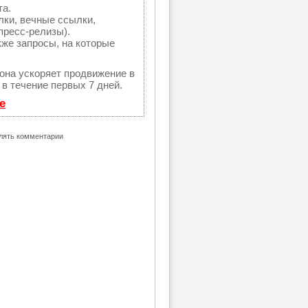
та.
ки, вечные ссылки,
пресс-релизы).
кже запросы, на которые
 она ускоряет продвижение в
 в течение первых 7 дней.
е
влять комментарии