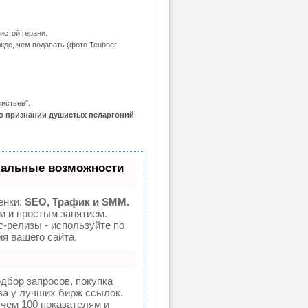
истой герани.
ежде, чем подавать (фото Teubner
истьев".
 о признании душистых пеларгоний
кальные возможности
енки:
SEO, Трафик и SMM.
 и простым занятием.
с-релизы - используйте по
я вашего сайта.
дбор запросов, покупка
ва у лучших бирж ссылок.
 чем 100 показателям и