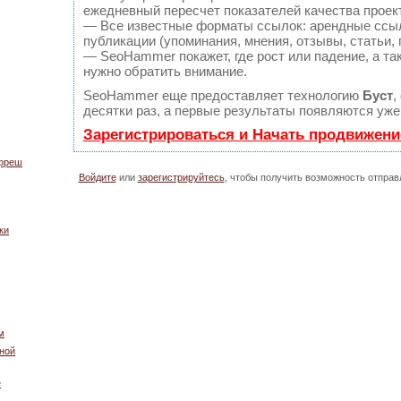
ежедневный пересчет показателей качества проек
— Все известные форматы ссылок: арендные ссыл
публикации (упоминания, мнения, отзывы, статьи, 
— SeoHammer покажет, где рост или падение, а та
нужно обратить внимание.
SeoHammer еще предоставляет технологию
Буст
,
десятки раз, а первые результаты появляются уже
Зарегистрироваться и Начать продвижени
-фреш
Войдите
или
зарегистрируйтесь
, чтобы получить возможность отпра
ки
м
ной
е