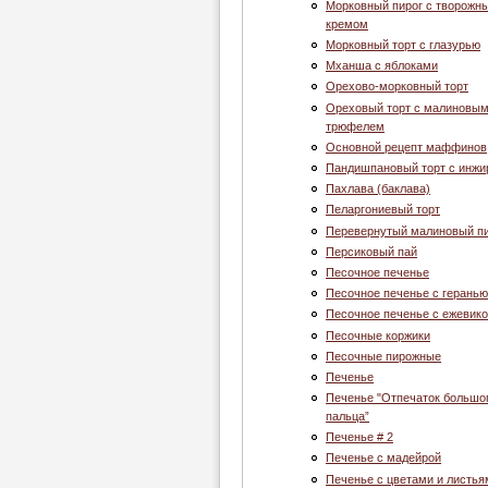
Морковный пирог с творожн
кремом
Морковный торт с глазурью
Мханша с яблоками
Орехово-морковный торт
Ореховый торт с малиновы
трюфелем
Основной рецепт маффинов
Пандишпановый торт с инж
Пахлава (баклава)
Пеларгониевый торт
Перевернутый малиновый п
Персиковый пай
Песочное печенье
Песочное печенье с геранью
Песочное печенье с ежевик
Песочные коржики
Песочные пирожные
Печенье
Печенье "Отпечаток большо
пальца”
Печенье # 2
Печенье c мадейрой
Печенье с цветами и листья