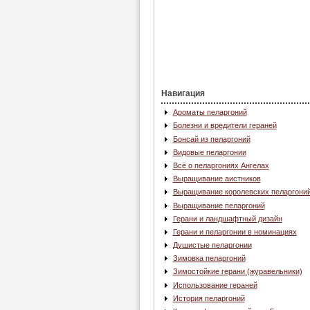
Навигация
Ароматы пеларгоний
Болезни и вредители гераней
Бонсай из пеларгоний
Видовые пеларгонии
Всё о пеларгониях Ангелах
Выращивание аистников
Выращивание королевских пеларгони
Выращивание пеларгоний
Герани и ландшафтный дизайн
Герани и пеларгонии в номинациях
Душистые пеларгонии
Зимовка пеларгоний
Зимостойкие герани (журавельники)
Использование гераней
История пеларгоний