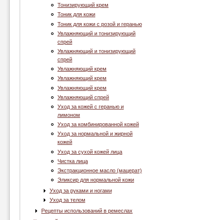
Тонизирующий крем
Тоник для кожи
Тоник для кожи с розой и геранью
Увлажняющий и тонизирующий
спрей
Увлажняющий и тонизирующий
спрей
Увлажняющий крем
Увлажняющий крем
Увлажняющий крем
Увлажняющий спрей
Уход за кожей с геранью и
лимоном
Уход за комбинированной кожей
Уход за нормальной и жирной
кожей
Уход за сухой кожей лица
Чистка лица
Экстракционное масло (мацерат)
Эликсир для нормальной кожи
Уход за руками и ногами
Уход за телом
Рецепты использований в ремеслах