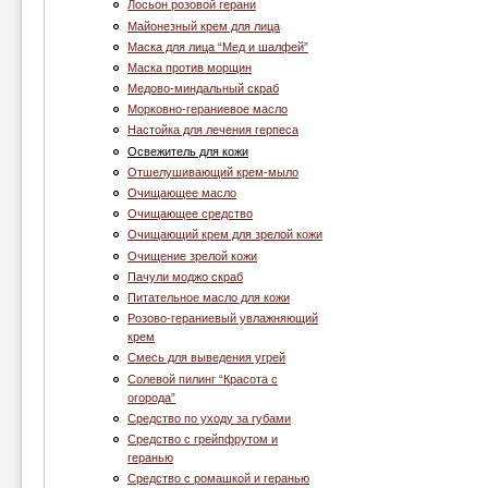
Лосьон розовой герани
Майонезный крем для лица
Маска для лица “Мед и шалфей”
Маска против морщин
Медово-миндальный скраб
Морковно-гераниевое масло
Настойка для лечения герпеса
Освежитель для кожи
Отшелушивающий крем-мыло
Очищающее масло
Очищающее средство
Очищающий крем для зрелой кожи
Очищение зрелой кожи
Пачули моджо скраб
Питательное масло для кожи
Розово-гераниевый увлажняющий
крем
Смесь для выведения угрей
Солевой пилинг “Красота с
огорода”
Средство по уходу за губами
Средство с грейпфрутом и
геранью
Средство с ромашкой и геранью