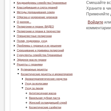
Смешайте вс
Каудициформы семейства Гераниевые
Классификация и сорта гераней
Храните в ч
Методы проращивания семян
Применяйте д
Обрезка и укоренение черенков
Войдите
ил
О разном...
Пеларгонии и герани: ВИДЕО
комментарии
Пеларгонии и герани в творчестве
Плющелистные пеларгонии
Полив, подкормка, уход
Проблемы с геранью и их решение
Скрещивание и прививка пеларгоний
Суккуленты семейства Гераниевые
Эфирное масло герани
Рецепты с геранями
Кулинарные рецепты
Косметические рецепты и ароматерапия
Ароматерапевтические средства
Уход за волосами
Уход за лицом
Антитоксичная маска
Ванильная зубная паста
Женский охлаждающий спрей
Косметические салфетки