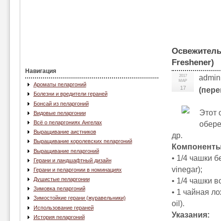
Освежитель
Freshener)
Навигация
2017
admin
МАР
Ароматы пеларгоний
17
(пере
Болезни и вредители гераней
Бонсай из пеларгоний
Этот 
Видовые пеларгонии
Всё о пеларгониях Ангелах
обере
Выращивание аистников
др.
Выращивание королевских пеларгоний
Компоненты
Выращивание пеларгоний
• 1/4 чашки б
Герани и ландшафтный дизайн
vinegar);
Герани и пеларгонии в номинациях
Душистые пеларгонии
• 1/4 чашки в
Зимовка пеларгоний
• 1 чайная л
Зимостойкие герани (журавельники)
oil).
Использование гераней
Указания:
История пеларгоний