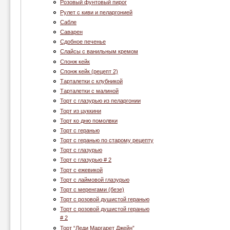
Розовый фунтовый пирог
Рулет с киви и пеларгонией
Сабле
Саварен
Сдобное печенье
Слайсы с ванильным кремом
Спонж кейк
Спонж кейк (рецепт 2)
Тарталетки с клубникой
Тарталетки с малиной
Торт c глазурью из пеларгонии
Торт из цуккини
Торт ко дню помолвки
Торт с геранью
Торт с геранью по старому рецепту
Торт с глазурью
Торт с глазурью # 2
Торт с ежевикой
Торт с лаймовой глазурью
Торт с меренгами (безе)
Торт с розовой душистой геранью
Торт с розовой душистой геранью
# 2
Торт “Леди Маргарет Джейн”