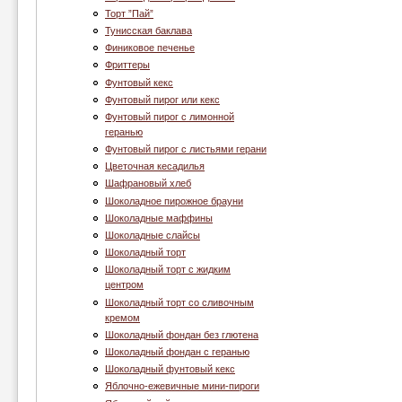
Торт ”Пай”
Тунисская баклава
Финиковое печенье
Фриттеры
Фунтовый кекс
Фунтовый пирог или кекс
Фунтовый пирог с лимонной
геранью
Фунтовый пирог с листьями герани
Цветочная кесадилья
Шафрановый хлеб
Шоколадное пирожное брауни
Шоколадные маффины
Шоколадные слайсы
Шоколадный торт
Шоколадный торт с жидким
центром
Шоколадный торт со сливочным
кремом
Шоколадный фондан без глютена
Шоколадный фондан с геранью
Шоколадный фунтовый кекс
Яблочно-ежевичные мини-пироги