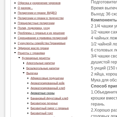
Подготовител
Обрезка и укоренение черенков
Время выпечк
О разном...
Пеларгонии и герани: ВИДЕО
Выход: 36 ск
Пеларгонии и герани в творчестве
Компоненты
Плющелистные пеларгонии
2 1/4 чашки 
Полив, подкормка, уход
1/2 чашки са
Проблемы с геранью и их решение
4 чайных лож
Скрещивание и прививка пеларгоний
Суккуленты семейства Гераниевые
1/2 чайной л
Эфирное масло герани
6 столовых л
Рецепты с геранями
3/4 чашки св
Кулинарные рецепты
душистой гер
Алкогольные напитки
5 унций (150 
Безалкогольные напитки
Выпечка
2 яйца, хоро
Абрикосовые подушечки
Мука для обс
Ароматизированный кейк
Способ при
Ароматизированный хлеб
1.Объедините
Ароматные сконы
крошки вмест
Банановый фруктовый хлеб
Бисквитное печенье
герань.
Бисквитный пирог с геранью
2.Хорошо раз
Бисквитный торт
столовых лож