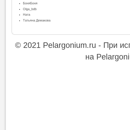
БоняБоня
Olga_bdb
Ната
Татьяна Демакова
© 2021 Pelargonium.ru - При 
на Pelargon