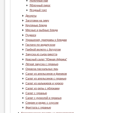
Яблочный пай
Яблочный пирог
Ягодный торт
Десерты
Заготовки на зиму
Крупяные блюда
Мясные и рыбные блюда
Пудинги
Украшения, приправы к блюдам
Гаспачо по-андалузски
Грибной велюте с йогуртом
Закуска из сыра рикотта
Красный салат “Южная Африка”
Лёгкая закуска с геранью
Окраска пасхальных яиц
Салат из апельсинов и фиников
Салат из апельсинов с геранью
Салат из кальмаров и чоризо
Салат из репы с яблоками
Салат с геранью
Салат с рукколой и геранью
Сюкрин и редис с соусом
Фриттата с геранью