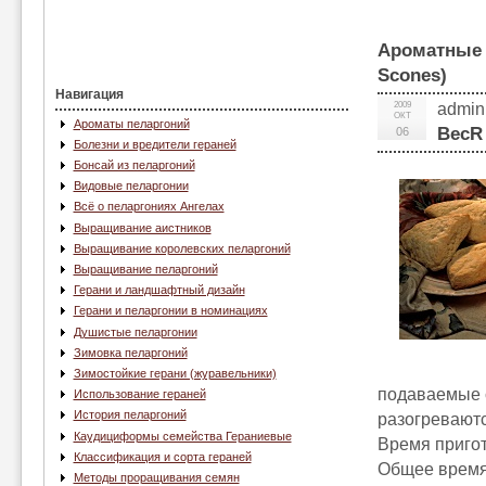
Ароматные 
Scones)
Навигация
2009
admin
ОКТ
Ароматы пеларгоний
BecR
06
Болезни и вредители гераней
Бонсай из пеларгоний
Видовые пеларгонии
Всё о пеларгониях Ангелах
Выращивание аистников
Выращивание королевских пеларгоний
Выращивание пеларгоний
Герани и ландшафтный дизайн
Герани и пеларгонии в номинациях
Душистые пеларгонии
Зимовка пеларгоний
Зимостойкие герани (журавельники)
подаваемые с
Использование гераней
История пеларгоний
разогреваютс
Каудициформы семейства Гераниевые
Время приго
Классификация и сорта гераней
Общее время
Методы проращивания семян