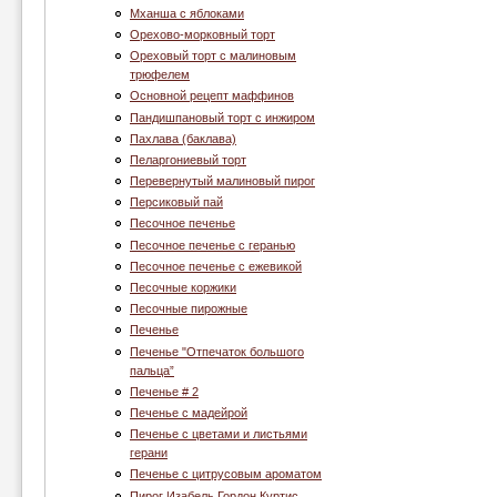
Мханша с яблоками
Орехово-морковный торт
Ореховый торт с малиновым
трюфелем
Основной рецепт маффинов
Пандишпановый торт с инжиром
Пахлава (баклава)
Пеларгониевый торт
Перевернутый малиновый пирог
Персиковый пай
Песочное печенье
Песочное печенье с геранью
Песочное печенье с ежевикой
Песочные коржики
Песочные пирожные
Печенье
Печенье "Отпечаток большого
пальца”
Печенье # 2
Печенье c мадейрой
Печенье с цветами и листьями
герани
Печенье с цитрусовым ароматом
Пирог Изабель Гордон Куртис