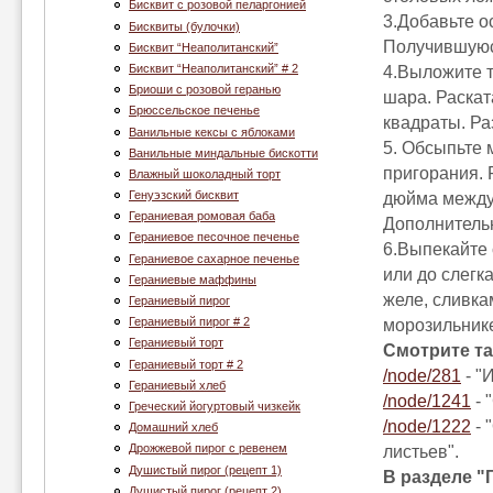
Бисквит с розовой пеларгонией
3.Добавьте о
Бисквиты (булочки)
Получившуюся
Бисквит “Неаполитанский”
Бисквит “Неаполитанский” # 2
4.Выложите 
Бриоши с розовой геранью
шара. Раска
Брюссельское печенье
квадраты. Ра
Ванильные кексы с яблоками
5. Обсыпьте 
Ванильные миндальные бискотти
пригорания. 
Влажный шоколадный торт
Генуэзский бисквит
дюйма между
Гераниевая ромовая баба
Дополнитель
Гераниевое песочное печенье
6.Выпекайте 
Гераниевое сахарное печенье
или до слегк
Гераниевые маффины
желе, сливка
Гераниевый пирог
Гераниевый пирог # 2
морозильнике
Гераниевый торт
Смотрите та
Гераниевый торт # 2
/node/281
- "
Гераниевый хлеб
/node/1241
- 
Греческий йогуртовый чизкейк
/node/1222
- 
Домашний хлеб
Дрожжевой пирог с ревенем
листьев".
Душистый пирог (рецепт 1)
В разделе "
Душистый пирог (рецепт 2)