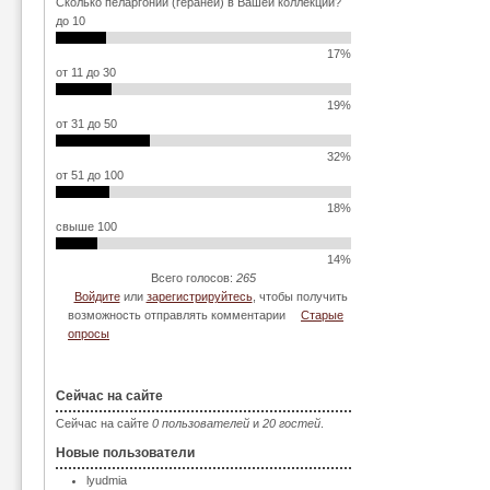
Сколько пеларгоний (гераней) в Вашей коллекции?
до 10
17%
от 11 до 30
19%
от 31 до 50
32%
от 51 до 100
18%
свыше 100
14%
Всего голосов:
265
Войдите
или
зарегистрируйтесь
, чтобы получить
возможность отправлять комментарии
Старые
опросы
Сейчас на сайте
Сейчас на сайте
0 пользователей
и
20 гостей
.
Новые пользователи
lyudmia