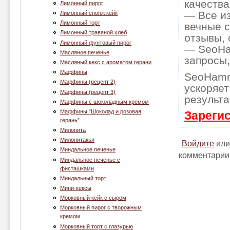
качества
Лимонный пирог
— Все и
Лимонный спонж кейк
Лимонный торт
вечные с
Лимонный травяной хлеб
отзывы, 
Лимонный фунтовый пирог
— SeoHam
Масляное печенье
запросы,
Масляный кекс с ароматом герани
Маффины
SeoHamm
Маффины (рецепт 2)
ускоряет
Маффины (рецепт 3)
результа
Маффины с шоколадным кремом
Маффины “Шоколад и розовая
Зареги
герань”
Милопита
Милопитакья
Войдите
ил
Миндальное печенье
комментарии
Миндальное печенье с
фисташками
Миндальный торт
Мини-кексы
Морковный кейк с сыром
Морковный пирог с творожным
кремом
Морковный торт с глазурью