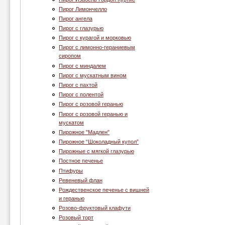
Пирог Лимончелло
Пирог ангела
Пирог с глазурью
Пирог с курагой и морковью
Пирог с лимонно-гераниевым
сиропом
Пирог с миндалем
Пирог с мускатным вином
Пирог с пахтой
Пирог с полентой
Пирог с розовой геранью
Пирог с розовой геранью и
мускатом
Пирожное "Мадлен"
Пирожное “Шоколадный купол”
Пирожные с мягкой глазурью
Постное печенье
Птифуры
Ревеневый флан
Рождественское печенье с вишней
и геранью
Розово-фруктовый клафути
Розовый торт