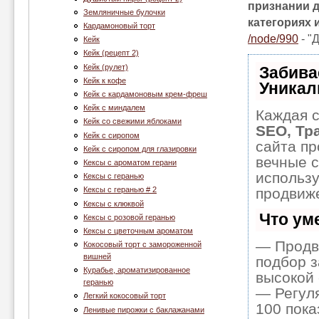
признании д
Земляничные булочки
категориях 
Кардамоновый торт
/node/990
- "
Кейк
Кейк (рецепт 2)
Кейк (рулет)
Забива
Кейк к кофе
Уникал
Кейк с кардамоновым крем-фреш
Кейк с миндалем
Каждая с
Кейк со свежими яблоками
SEO, Тр
Кейк с сиропом
сайта пр
Кейк с сиропом для глазировки
вечные с
Кексы с ароматом герани
использ
Кексы с геранью
продвиже
Кексы с геранью # 2
Кексы с клюквой
Что ум
Кексы с розовой геранью
Кексы с цветочным ароматом
— Продв
Кокосовый торт с замороженной
вишней
подбор з
Курабье, ароматизированное
высокой 
геранью
— Регуля
Легкий кокосовый торт
100 пока
Ленивые пирожки с баклажанами