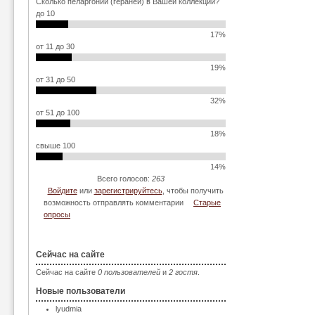
Сколько пеларгоний (гераней) в Вашей коллекции?
до 10
17%
от 11 до 30
19%
от 31 до 50
32%
от 51 до 100
18%
свыше 100
14%
Всего голосов:
263
Войдите
или
зарегистрируйтесь
, чтобы получить
возможность отправлять комментарии
Старые
опросы
Сейчас на сайте
Сейчас на сайте
0 пользователей
и
2 гостя
.
Новые пользователи
lyudmia