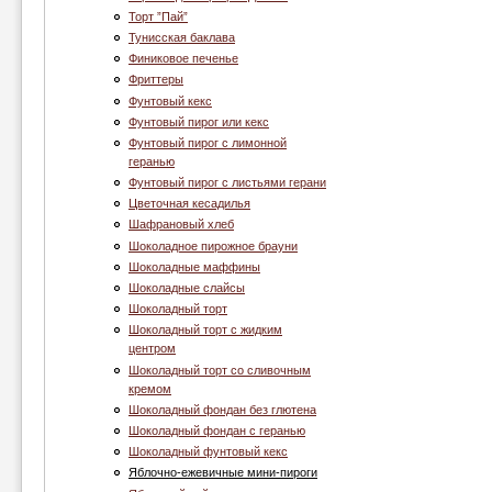
Торт ”Пай”
Тунисская баклава
Финиковое печенье
Фриттеры
Фунтовый кекс
Фунтовый пирог или кекс
Фунтовый пирог с лимонной
геранью
Фунтовый пирог с листьями герани
Цветочная кесадилья
Шафрановый хлеб
Шоколадное пирожное брауни
Шоколадные маффины
Шоколадные слайсы
Шоколадный торт
Шоколадный торт с жидким
центром
Шоколадный торт со сливочным
кремом
Шоколадный фондан без глютена
Шоколадный фондан с геранью
Шоколадный фунтовый кекс
Яблочно-ежевичные мини-пироги