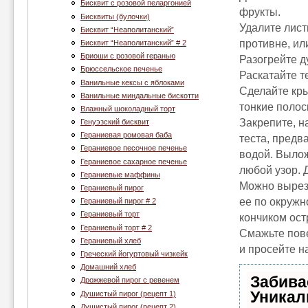
Бисквит с розовой пеларгонией
фрукты.
Бисквиты (булочки)
Удалите лист
Бисквит “Неаполитанский”
противне, ил
Бисквит “Неаполитанский” # 2
Бриоши с розовой геранью
Разогрейте д
Брюссельское печенье
Раскатайте те
Ванильные кексы с яблоками
Сделайте кры
Ванильные миндальные бискотти
тонкие полос
Влажный шоколадный торт
Закрепите, н
Генуэзский бисквит
Гераниевая ромовая баба
теста, предв
Гераниевое песочное печенье
водой. Вылож
Гераниевое сахарное печенье
любой узор. 
Гераниевые маффины
Можно выреза
Гераниевый пирог
ее по окружн
Гераниевый пирог # 2
Гераниевый торт
кончиком ост
Гераниевый торт # 2
Смажьте пов
Гераниевый хлеб
и просейте н
Греческий йогуртовый чизкейк
Домашний хлеб
Забива
Дрожжевой пирог с ревенем
Уникал
Душистый пирог (рецепт 1)
Душистый пирог (рецепт 2)