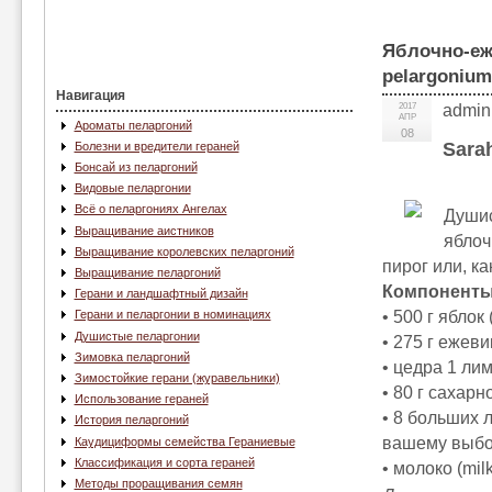
Яблочно-еж
pelargonium 
Навигация
2017
admin
АПР
Ароматы пеларгоний
08
Sara
Болезни и вредители гераней
Бонсай из пеларгоний
Видовые пеларгонии
Всё о пеларгониях Ангелах
Душис
Выращивание аистников
яблоч
Выращивание королевских пеларгоний
пирог или, к
Выращивание пеларгоний
Компоненты
Герани и ландшафтный дизайн
• 500 г яблок 
Герани и пеларгонии в номинациях
Душистые пеларгонии
• 275 г ежевик
Зимовка пеларгоний
• цедра 1 лим
Зимостойкие герани (журавельники)
• 80 г сахарн
Использование гераней
• 8 больших 
История пеларгоний
вашему выбо
Каудициформы семейства Гераниевые
Классификация и сорта гераней
• молоко (mil
Методы проращивания семян