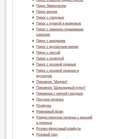
Пирог Лимончелло
Пирог ангела
Пирог с глазурью
Пирог с курагой и морковью
Пирог с лимонно-гераниевым
сиропом
Пирог с миндалем
Пирог с мускатным вином
Пирог с пахтой
Пирог с полентой
Пирог с розовой геранью
Пирог с розовой геранью и
мускатом
Пирожное "Мадлен"
Пирожное “Шоколадный купол”
Пирожные с мягкой глазурью
Постное печенье
Птифуры
Ревеневый флан
Рождественское печенье с вишней
и геранью
Розово-фруктовый клафути
Розовый торт