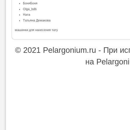
БоняБоня
Olga_bdb
Ната
Татьяна Демакова
машинки для нанесения тату
© 2021 Pelargonium.ru - При 
на Pelargon