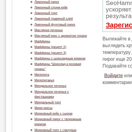
SeoHamm
Лимонный пирог
Лимонный спонж кейк
ускоряет
Лимонный торт
результа
Лимонный травяной хлеб
Зареги
Лимонный фунтовый пирог
Масляное печенье
Масляный кекс с ароматом герани
Выпекайте в 
Маффины
выглядеть хр
Маффины (рецепт 2)
температуру 
Маффины (рецепт 3)
Маффины с шоколадным кремом
пирог еще 20
Маффины “Шоколад и розовая
Подавайте с
герань”
Милопита
Войдите
ил
Милопитакья
комментарии
Миндальное печенье
Миндальное печенье с
фисташками
Миндальный торт
Мини-кексы
Морковный кейк с сыром
Морковный пирог с творожным
кремом
Морковный торт с глазурью