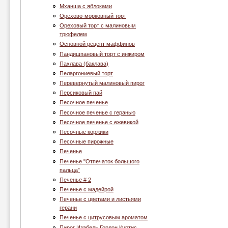
Мханша с яблоками
Орехово-морковный торт
Ореховый торт с малиновым
трюфелем
Основной рецепт маффинов
Пандишпановый торт с инжиром
Пахлава (баклава)
Пеларгониевый торт
Перевернутый малиновый пирог
Персиковый пай
Песочное печенье
Песочное печенье с геранью
Песочное печенье с ежевикой
Песочные коржики
Песочные пирожные
Печенье
Печенье "Отпечаток большого
пальца”
Печенье # 2
Печенье c мадейрой
Печенье с цветами и листьями
герани
Печенье с цитрусовым ароматом
Пирог Изабель Гордон Куртис