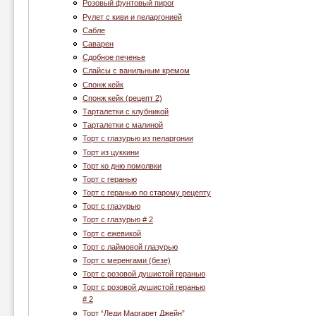
Розовый фунтовый пирог
Рулет с киви и пеларгонией
Сабле
Саварен
Сдобное печенье
Слайсы с ванильным кремом
Спонж кейк
Спонж кейк (рецепт 2)
Тарталетки с клубникой
Тарталетки с малиной
Торт c глазурью из пеларгонии
Торт из цуккини
Торт ко дню помолвки
Торт с геранью
Торт с геранью по старому рецепту
Торт с глазурью
Торт с глазурью # 2
Торт с ежевикой
Торт с лаймовой глазурью
Торт с меренгами (безе)
Торт с розовой душистой геранью
Торт с розовой душистой геранью
# 2
Торт “Леди Маргарет Джейн”