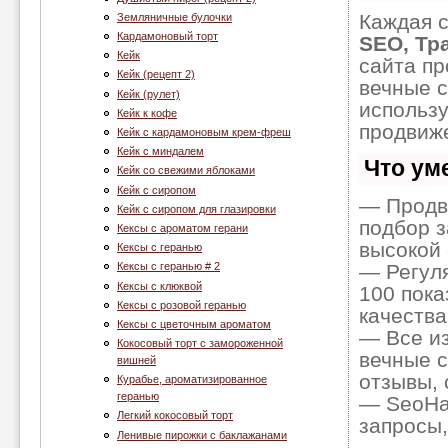
Каждая с
Земляничные булочки
Кардамоновый торт
SEO, Тр
Кейк
сайта пр
Кейк (рецепт 2)
вечные с
Кейк (рулет)
использ
Кейк к кофе
продвиже
Кейк с кардамоновым крем-фреш
Кейк с миндалем
Что ум
Кейк со свежими яблоками
Кейк с сиропом
— Продв
Кейк с сиропом для глазировки
подбор з
Кексы с ароматом герани
высокой 
Кексы с геранью
— Регуля
Кексы с геранью # 2
Кексы с клюквой
100 пока
Кексы с розовой геранью
качества
Кексы с цветочным ароматом
— Все и
Кокосовый торт с замороженной
вечные с
вишней
отзывы, 
Курабье, ароматизированное
геранью
— SeoHam
Легкий кокосовый торт
запросы,
Ленивые пирожки с баклажанами