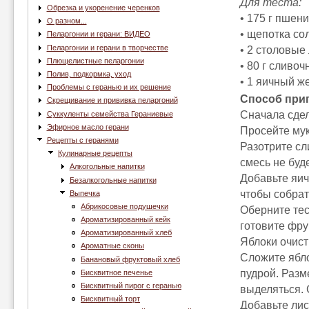
Для теста:
Обрезка и укоренение черенков
• 175 г пшенич
О разном...
• щепотка соли
Пеларгонии и герани: ВИДЕО
Пеларгонии и герани в творчестве
• 2 столовые 
Плющелистные пеларгонии
• 80 г сливочн
Полив, подкормка, уход
• 1 яичный же
Проблемы с геранью и их решение
Способ при
Скрещивание и прививка пеларгоний
Сначала сдел
Суккуленты семейства Гераниевые
Эфирное масло герани
Просейте мук
Рецепты с геранями
Разотрите сл
Кулинарные рецепты
смесь не буд
Алкогольные напитки
Добавьте яич
Безалкогольные напитки
чтобы собрат
Выпечка
Абрикосовые подушечки
Оберните тес
Ароматизированный кейк
готовите фру
Ароматизированный хлеб
Яблоки очист
Ароматные сконы
Сложите ябло
Банановый фруктовый хлеб
пудрой. Разм
Бисквитное печенье
Бисквитный пирог с геранью
выделяться. 
Бисквитный торт
Добавьте лис