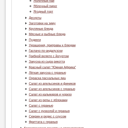
Яблочный пай
Яблочный пирог
Ягодный торт
Десерты
Заготовки на зиму
Крупяные блюда
Мясные и рыбные блюда
Пудинги
Украшения, приправы к блюдам
Гаспачо по-андалузски
Грибной велюте с йогуртом
Закуска из сыра рикотта
Красный салат “Южная Африка”
Лёгкая закуска с геранью
Окраска пасхальных яиц
Салат из апельсинов и фиников
Салат из апельсинов с геранью
Салат из кальмаров и чоризо
Салат из репы с яблоками
Салат с геранью
Салат с рукколой и геранью
Сюкрин и редис с соусом
Фриттата с геранью