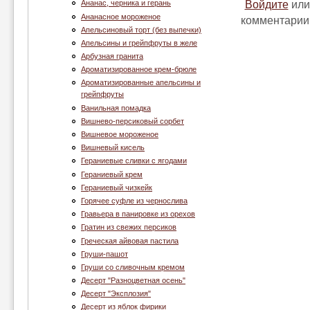
Войдите
ил
Ананас, черника и герань
Ананасное мороженое
комментарии
Апельсиновый торт (без выпечки)
Апельсины и грейпфруты в желе
Арбузная гранита
Ароматизированное крем-брюле
Ароматизированные апельсины и
грейпфруты
Ванильная помадка
Вишнево-персиковый сорбет
Вишневое мороженое
Вишневый кисель
Гераниевые сливки с ягодами
Гераниевый крем
Гераниевый чизкейк
Горячее суфле из чернослива
Гравьера в панировке из орехов
Гратин из свежих персиков
Греческая айвовая пастила
Груши-пашот
Груши со сливочным кремом
Десерт "Разноцветная осень"
Десерт "Эксплозия"
Десерт из яблок фирики