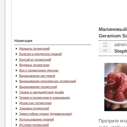
Малиновый 
Geranium So
Навигация
2010
admin
ФЕВ
Ароматы пеларгоний
Steph
02
Болезни и вредители гераней
Бонсай из пеларгоний
Видовые пеларгонии
Всё о пеларгониях Ангелах
Выращивание аистников
Выращивание королевских пеларгоний
Выращивание пеларгоний
Герани и ландшафтный дизайн
Герани и пеларгонии в номинациях
Душистые пеларгонии
Зимовка пеларгоний
Зимостойкие герани (журавельники)
Использование гераней
Протрите яго
История пеларгоний