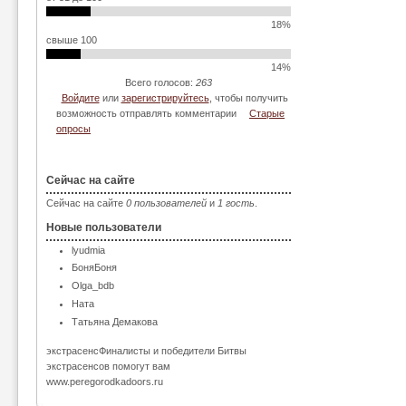
18%
свыше 100
14%
Всего голосов:
263
Войдите
или
зарегистрируйтесь
, чтобы получить
возможность отправлять комментарии
Старые
опросы
Сейчас на сайте
Сейчас на сайте
0 пользователей
и
1 гость
.
Новые пользователи
lyudmia
БоняБоня
Olga_bdb
Ната
Татьяна Демакова
экстрасенсФиналисты и победители Битвы
экстрасенсов помогут вам
www.peregorodkadoors.ru