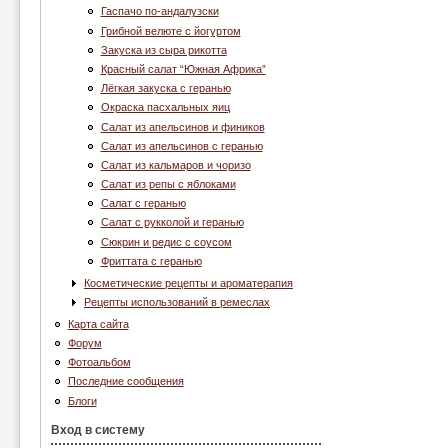
Гаспачо по-андалузски
Грибной велюте с йогуртом
Закуска из сыра рикотта
Красный салат “Южная Африка”
Лёгкая закуска с геранью
Окраска пасхальных яиц
Салат из апельсинов и фиников
Салат из апельсинов с геранью
Салат из кальмаров и чоризо
Салат из репы с яблоками
Салат с геранью
Салат с рукколой и геранью
Сюкрин и редис с соусом
Фриттата с геранью
Косметические рецепты и ароматерапия
Рецепты использований в ремеслах
Карта сайта
Форум
Фотоальбом
Последние сообщения
Блоги
Вход в систему