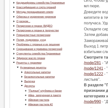
сито, чтобы 
Каудициформы семейства Гераниевые
мл пюре.
Классификация и сорта гераней
Доведите вод
Методы проращивания семян
Обрезка и укоренение черенков
кипятите в т
О разном...
получаса. Уд
Пеларгонии и герани: ВИДЕО
Охладите си
Пеларгонии и герани в творчестве
Затем добавь
Плющелистные пеларгонии
Полив, подкормка, уход
Замораживайт
Проблемы с геранью и их решение
Выход 1 литр
Скрещивание и прививка пеларгоний
взбитыми сли
Суккуленты семейства Гераниевые
Смотрите та
Эфирное масло герани
/node/281
- "
Рецепты с геранями
Кулинарные рецепты
/node/1241
- 
Алкогольные напитки
/node/1222
- 
Безалкогольные напитки
листьев".
Выпечка
В разделе "
Десерты
признании д
"Пьяные" клубника и банан
Айва, запеченная в пакете
категориях 
Айвовая пастила
/node/990
- "
Айвовая пастила #2