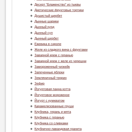
Десерт “Блаженство” из тыквы
Диетические фруктовые тортики
Душистый щербет
Дынные шарики
Дынный курд
Дынный суп
Дынный щербет
Ежевика в сиропе
Желе из сладкого вина с фруктами
Заварной крем с геранью
Заварной крем с желе из черешни
Замороженный чизкейк
Запеченные яблоки
Земляничный террин
Зефир
Йогуртовая панна котта
Йогуртовое мороженое
Йогурт с кумкватом
Карамелизованные груши
Клубника, герань и мята
Клубника c геранью
Клубника со сливками
Клубнично-лавандовая гранита