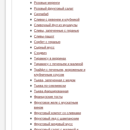
Розовые меренги
Розовый фруктовый салат
Силлабаб
Сливки с ревенем и клубникой
Сливочный фул из мушмулы
Сливы, запеченные с геранью
Сливы-пашот
Сорбет с геранью
Сырный мусс
Сэндвич
Тирамису в верринах
Тирамису с печеньем и малиной
Трайфл с печеньем, мороженым и
клубничным соусом
Тыква, запеченная с медом
Тыква по-севлиевски
Тыква фаршированная
Французские тосты
Фруктовое желе с мускатным
вином
Фруктовый компот со сливками
Фруктовый лед с шампанским
Фруктовый медовый мусс
Фруктовый салат с малиной и