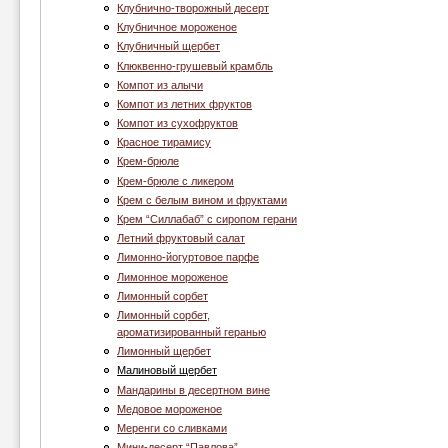
Клубнично-творожный десерт
Клубничное мороженое
Клубничный щербет
Клюквенно-грушевый крамбль
Компот из алычи
Компот из летних фруктов
Компот из сухофруктов
Красное тирамису
Крем-брюле
Крем-брюле с ликером
Крем с белым вином и фруктами
Крем “Cиллабаб” с сиропом герани
Летний фруктовый салат
Лимонно-йогуртовое парфе
Лимонное мороженое
Лимонный сорбет
Лимонный сорбет,
ароматизированный геранью
Лимонный щербет
Малиновый щербет
Мандарины в десертном вине
Медовое мороженое
Меренги со сливками
Мини-десерт “Павлова”