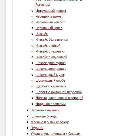
йогуртом
Цитрусовый десерт
Черешня в роме
Черничный компот
Черничный крисп
Чизкейк
Чизкейк без выпечки
Чизкейк с айвой
Чизкейк с геранью
Чизкейк с клубникой
Шоколадное суфле
Шоколадное фондю
Шоколадный мусс
Шоколадный сорбет
Щербет с кервелем
Щербет с лимонной вербеной
Яблоки, запеченные с корицей
Ягоды со сливками
Заготовки на зиму
Крупяные блюда
Мясные и рыбные блюда
Пудинги
Украшения, приправы к блюдам