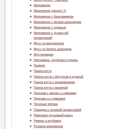
Мороженое
Мороженое (рецепт 2)
Мороженое с бальзамиком
Мороженое с белым шоколадом
Мороженое с геранью
Мороженое с душистой
пеларгонией
Муcc из маскарпоне
Мусс из белого шоколада
Мусталеврия
Нектарины, клубника и герань
Палюзе
Панна котта
Панна котта с йогуртом и курагой
Панна котта с крыжовником
Панна котта с малиной
Персики с вином и сливками
Персики со сливками
Печеные яблоки
Помадка с розовой пеларгонией
Ревенево-грушевый кранч
Ревень и клубника
Розовое мороженое