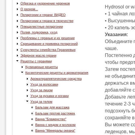
Обрезка и укоренение черенков
Hydrosol or wa
О разном...
• 1 чайная ло
Пеларгонии и герани: ВИДЕО
• Высушенные
Пеларгонии и герани в творчестве
Плющелистные пеларгонии
• 20 капель э
Полив, подкормка, уход
Указания:
Проблемы с геранью и их решение
Объедините п
Скрещивание и прививка пеларгоний
чаше.
Суккуленты семейства Гераниевые
Постепенно 
Эфирное масло герани
Рецепты с геранями
чтобы предот
Кулинарные рецепты
Затем постеп
Косметические рецепты и ароматерапия
не объединит
Ароматерапевтические средства
держаться вм
Уход за волосами
добавляйте с
Уход за лицом
Уход за руками и ногами
Добавьте леп
Уход за телом
течение 2-3 
Бальзам для массажа
подсохнуть б
Бальзам против растяжек
сохраняйте 
Ванна "Блаженство"
Вы можете с
Ванна с медом и молоком
Ванна “Минералы океана”
леденцов, мы