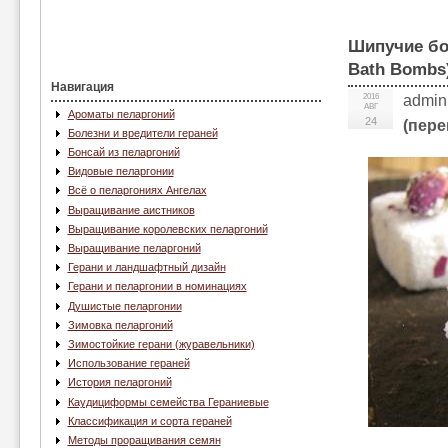
Шипучие бо
Bath Bombs
Навигация
2016
admin
АВГ
Ароматы пеларгоний
24
(пере
Болезни и вредители гераней
Бонсай из пеларгоний
Видовые пеларгонии
Всё о пеларгониях Ангелах
Выращивание аистников
Выращивание королевских пеларгоний
Выращивание пеларгоний
Герани и ландшафтный дизайн
Герани и пеларгонии в номинациях
Душистые пеларгонии
Зимовка пеларгоний
Зимостойкие герани (журавельники)
Использование гераней
История пеларгоний
Каудициформы семейства Гераниевые
Классификация и сорта гераней
Методы проращивания семян