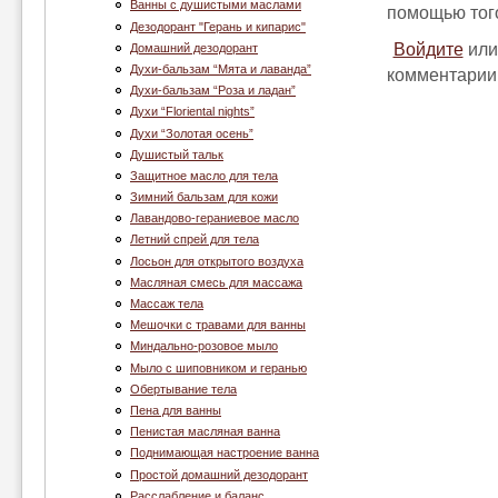
Ванны с душистыми маслами
помощью того
Дезодорант "Герань и кипарис"
Войдите
ил
Домашний дезодорант
Духи-бальзам “Мята и лаванда”
комментарии
Духи-бальзам “Роза и ладан”
Духи “Floriental nights”
Духи “Золотая осень”
Душистый тальк
Защитное масло для тела
Зимний бальзам для кожи
Лавандово-гераниевое масло
Летний спрей для тела
Лосьон для открытого воздуха
Масляная смесь для массажа
Массаж тела
Мешочки с травами для ванны
Миндально-розовое мыло
Мыло с шиповником и геранью
Обертывание тела
Пена для ванны
Пенистая масляная ванна
Поднимающая настроение ванна
Простой домашний дезодорант
Расслабление и баланс