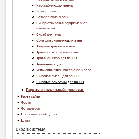
Расслабляющая ванна
Розовая вода
Розовая вода герани
Синергетическая парфюмерная
композиция
Скраб для тела
Соль для укрепляющих ванн
Твердое травяное мыло
Травяное масло для ванны
Травяной сбор для ванны
Туалетная вода
Успокаивающее массажное масло
Шипучая смесь для ванны
Шипучие бомбочки для ванны
Рецепты использований в ремеслах
Карта сайта
Форум
Фотоальбом
Последние сообщения
Блоги
Вход в систему