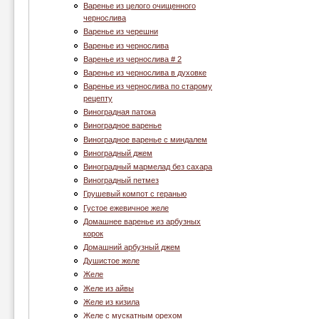
Варенье из целого очищенного
чернослива
Варенье из черешни
Варенье из чернослива
Варенье из чернослива # 2
Варенье из чернослива в духовке
Варенье из чернослива по старому
рецепту
Виноградная патока
Виноградное варенье
Виноградное варенье с миндалем
Виноградный джем
Виноградный мармелад без сахара
Виноградный петмез
Грушевый компот с геранью
Густое ежевичное желе
Домашнее варенье из арбузных
корок
Домашний арбузный джем
Душистое желе
Желе
Желе из айвы
Желе из кизила
Желе с мускатным орехом