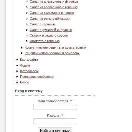
Салат из апельсинов и фиников
Салат из апельсинов с геранью
Салат из кальмаров и чоризо
Салат из репы с яблоками
Салат с геранью
Салат с рукколой и геранью
Сюкрин и редис с соусом
Фриттата с геранью
Косметические рецепты и ароматерапия
Рецепты использований в ремеслах
Карта сайта
Форум
Фотоальбом
Последние сообщения
Блоги
Вход в систему
Имя пользователя:
*
Пароль:
*