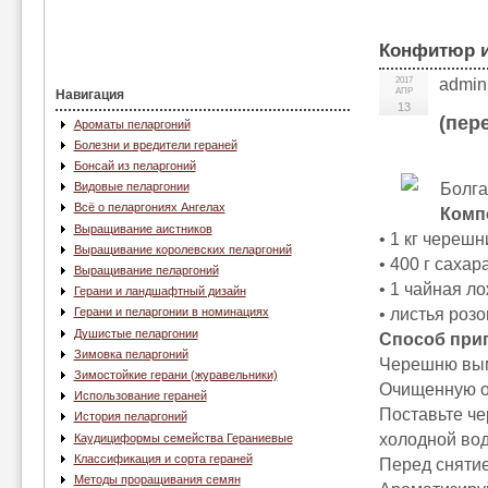
Конфитюр и
2017
admin
АПР
Навигация
13
(пер
Ароматы пеларгоний
Болезни и вредители гераней
Бонсай из пеларгоний
Болга
Видовые пеларгонии
Всё о пеларгониях Ангелах
Комп
Выращивание аистников
• 1 кг черешн
Выращивание королевских пеларгоний
• 400 г сахара
Выращивание пеларгоний
• 1 чайная л
Герани и ландшафтный дизайн
• листья роз
Герани и пеларгонии в номинациях
Душистые пеларгонии
Способ при
Зимовка пеларгоний
Черешню вымо
Зимостойкие герани (журавельники)
Очищенную от
Использование гераней
Поставьте че
История пеларгоний
холодной вод
Каудициформы семейства Гераниевые
Классификация и сорта гераней
Перед снятие
Методы проращивания семян