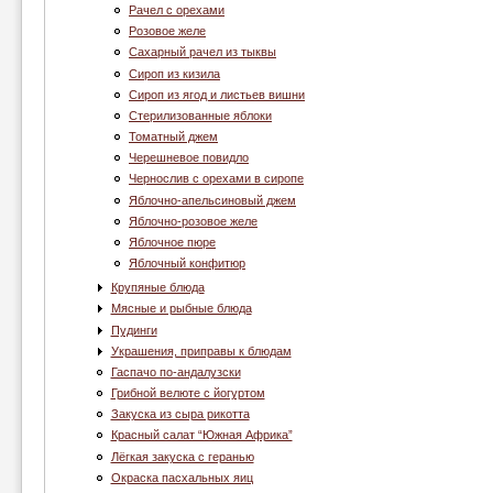
Рачел с орехами
Розовое желе
Сахарный рачел из тыквы
Сироп из кизила
Сироп из ягод и листьев вишни
Стерилизованные яблоки
Томатный джем
Черешневое повидло
Чернослив с орехами в сиропе
Яблочно-апельсиновый джем
Яблочно-розовое желе
Яблочное пюре
Яблочный конфитюр
Крупяные блюда
Мясные и рыбные блюда
Пудинги
Украшения, приправы к блюдам
Гаспачо по-андалузски
Грибной велюте с йогуртом
Закуска из сыра рикотта
Красный салат “Южная Африка”
Лёгкая закуска с геранью
Окраска пасхальных яиц