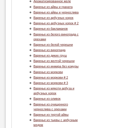
Ароматизированное желе
Варенье из айвы и граната
Варенье из айвы и чернослива
Варенье из арбузных корок
Варенье из арбузных корок # 2
Варенье из баклажанов
Варенье из белого винограда с
орехами
Варенье из белой черешни
Варенье из винограда
Варенье из диких груш
Варенье из желтой черешни
Варенье из инжира без кожуры
Варенье из моркови
Варенье из моркови # 2
Варенье из моркови # 3
Варенье из мякоти арбуза и
арбузных корок
Варенье из оливок
Варенье из очищенного
чернослива с орехами
Варенье из тертой айвы
Варенье из тыквы с арбузным
медом