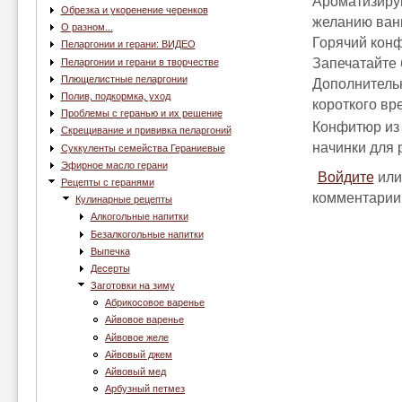
Ароматизируй
Обрезка и укоренение черенков
желанию ван
О разном...
Горячий конф
Пеларгонии и герани: ВИДЕО
Запечатайте 
Пеларгонии и герани в творчестве
Плющелистные пеларгонии
Дополнитель
Полив, подкормка, уход
короткого вр
Проблемы с геранью и их решение
Конфитюр из 
Скрещивание и прививка пеларгоний
начинки для 
Суккуленты семейства Гераниевые
Эфирное масло герани
Войдите
ил
Рецепты с геранями
комментарии
Кулинарные рецепты
Алкогольные напитки
Безалкогольные напитки
Выпечка
Десерты
Заготовки на зиму
Абрикосовое варенье
Айвовое варенье
Айвовое желе
Айвовый джем
Айвовый мед
Арбузный петмез