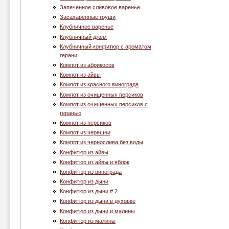
Запеченное сливовое варенье
Засахаренные груши
Клубничное варенье
Клубничный джем
Клубничный конфитюр с ароматом
герани
Компот из абрикосов
Компот из айвы
Компот из красного винограда
Компот из очищенных персиков
Компот из очищенных персиков с
геранью
Компот из персиков
Компот из черешни
Компот из чернослива без воды
Конфитюр из айвы
Конфитюр из айвы и яблок
Конфитюр из винограда
Конфитюр из дыни
Конфитюр из дыни # 2
Конфитюр из дыни в духовке
Конфитюр из дыни и малины
Конфитюр из малины