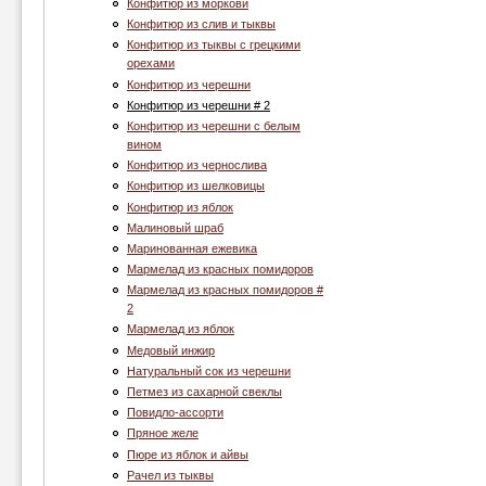
Конфитюр из моркови
Конфитюр из слив и тыквы
Конфитюр из тыквы с грецкими
орехами
Конфитюр из черешни
Конфитюр из черешни # 2
Конфитюр из черешни с белым
вином
Конфитюр из чернослива
Конфитюр из шелковицы
Конфитюр из яблок
Малиновый шраб
Маринованная ежевика
Мармелад из красных помидоров
Мармелад из красных помидоров #
2
Мармелад из яблок
Медовый инжир
Натуральный сок из черешни
Петмез из сахарной свеклы
Повидло-ассорти
Пряное желе
Пюре из яблок и айвы
Рачел из тыквы