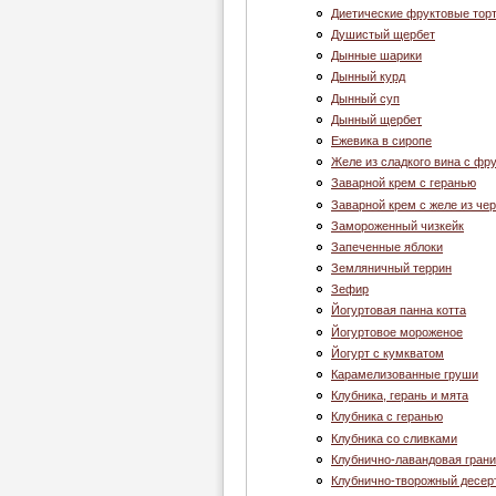
Диетические фруктовые тор
Душистый щербет
Дынные шарики
Дынный курд
Дынный суп
Дынный щербет
Ежевика в сиропе
Желе из сладкого вина с фр
Заварной крем с геранью
Заварной крем с желе из че
Замороженный чизкейк
Запеченные яблоки
Земляничный террин
Зефир
Йогуртовая панна котта
Йогуртовое мороженое
Йогурт с кумкватом
Карамелизованные груши
Клубника, герань и мята
Клубника c геранью
Клубника со сливками
Клубнично-лавандовая грани
Клубнично-творожный десер