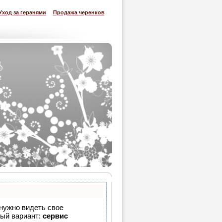
Уход за геранями
Продажа черенков
 нужно видеть свое
ный вариант:
сервис