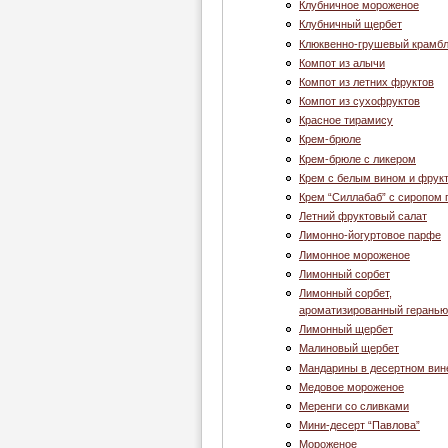
Клубничное мороженое
Клубничный щербет
Клюквенно-грушевый крамб
Компот из алычи
Компот из летних фруктов
Компот из сухофруктов
Красное тирамису
Крем-брюле
Крем-брюле с ликером
Крем с белым вином и фрук
Крем “Cиллабаб” с сиропом 
Летний фруктовый салат
Лимонно-йогуртовое парфе
Лимонное мороженое
Лимонный сорбет
Лимонный сорбет,
ароматизированный геранью
Лимонный щербет
Малиновый щербет
Мандарины в десертном вин
Медовое мороженое
Меренги со сливками
Мини-десерт “Павлова”
Мороженое