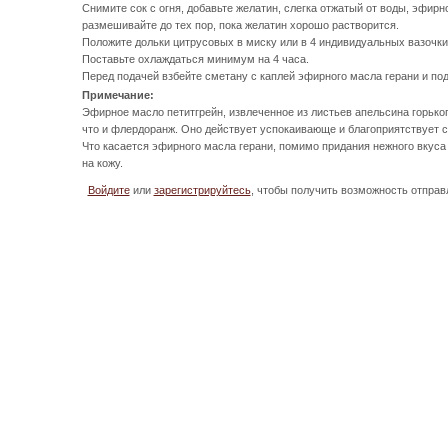
Снимите сок с огня, добавьте желатин, слегка отжатый от воды, эфирн
размешивайте до тех пор, пока желатин хорошо растворится.
Положите дольки цитрусовых в миску или в 4 индивидуальных вазочки
Поставьте охлаждаться минимум на 4 часа.
Перед подачей взбейте сметану с каплей эфирного масла герани и под
Примечание:
Эфирное масло петитгрейн, извлеченное из листьев апельсина горького 
что и флердоранж. Оно действует успокаивающе и благоприятствует с
Что касается эфирного масла герани, помимо придания нежного вкуса
на кожу.
Войдите
или
зарегистрируйтесь
, чтобы получить возможность отпра