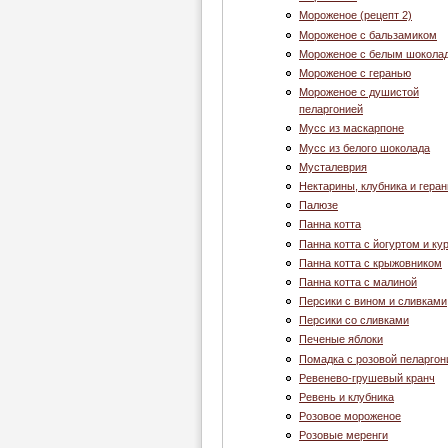
Мороженое (рецепт 2)
Мороженое с бальзамиком
Мороженое с белым шокола
Мороженое с геранью
Мороженое с душистой
пеларгонией
Муcc из маскарпоне
Мусс из белого шоколада
Мусталеврия
Нектарины, клубника и геран
Палюзе
Панна котта
Панна котта с йогуртом и ку
Панна котта с крыжовником
Панна котта с малиной
Персики с вином и сливками
Персики со сливками
Печеные яблоки
Помадка с розовой пеларгон
Ревенево-грушевый кранч
Ревень и клубника
Розовое мороженое
Розовые меренги