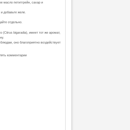
ое масло петитгрейн, сахар и
 и добавьте желе.
айте отдельно.
(Citrus bigaradia), имеет тот же аромат,
ну.
 блюдам, оно благоприятно воздействует
влять комментарии