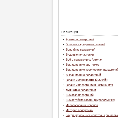
Навигация
Ароматы пеларгоний
Болезни и вредители гераней
Бонсай из пеларгоний
Видовые пеларгонии
Всё о пеларгониях Ангелах
Выращивание аистников
Выращивание королевских пеларгони
Выращивание пеларгоний
Герани и ландшафтный дизайн
Герани и пеларгонии в номинациях
Душистые пеларгонии
Зимовка пеларгоний
Зимостойкие герани (журавельники)
Использование гераней
История пеларгоний
Каудициформы семейства Гераниевы