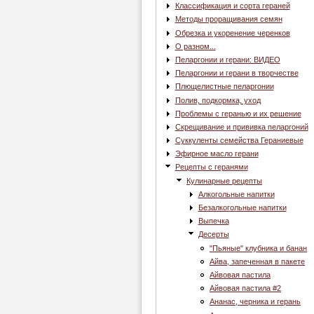
Классификация и сорта гераней
Методы проращивания семян
Обрезка и укоренение черенков
О разном...
Пеларгонии и герани: ВИДЕО
Пеларгонии и герани в творчестве
Плющелистные пеларгонии
Полив, подкормка, уход
Проблемы с геранью и их решение
Скрещивание и прививка пеларгоний
Суккуленты семейства Гераниевые
Эфирное масло герани
Рецепты с геранями
Кулинарные рецепты
Алкогольные напитки
Безалкогольные напитки
Выпечка
Десерты
"Пьяные" клубника и банан
Айва, запеченная в пакете
Айвовая пастила
Айвовая пастила #2
Ананас, черника и герань