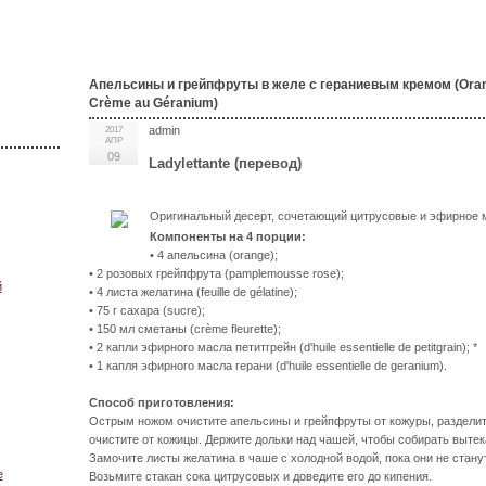
Апельсины и грейпфруты в желе c гераниевым кремом (Oran
Crème au Géranium)
admin
2017
АПР
09
Ladylettante (перевод)
Оригинальный десерт, сочетающий цитрусовые и эфирное 
Компоненты на 4 порции:
• 4 апельсина (orange);
• 2 розовых грейпфрута (pamplemousse rose);
й
• 4 листа желатина (feuille de gélatine);
• 75 г сахара (sucre);
• 150 мл сметаны (crème fleurette);
• 2 капли эфирного масла петитгрейн (d'huile essentielle de petitgrain); *
• 1 капля эфирного масла герани (d'huile essentielle de geranium).
Способ приготовления:
Острым ножом очистите апельсины и грейпфруты от кожуры, разделите
очистите от кожицы. Держите дольки над чашей, чтобы собирать выте
Замочите листы желатина в чаше с холодной водой, пока они не стану
е
Возьмите стакан сока цитрусовых и доведите его до кипения.