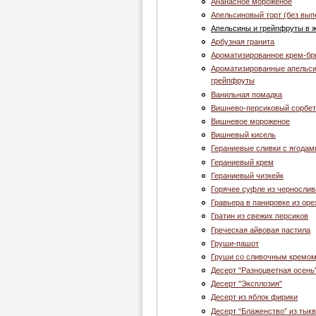
Ананасное мороженое
Апельсиновый торт (без вып
Апельсины и грейпфруты в 
Арбузная гранита
Ароматизированное крем-б
Ароматизированные апельс
грейпфруты
Ванильная помадка
Вишнево-персиковый сорбет
Вишневое мороженое
Вишневый кисель
Гераниевые сливки с ягодам
Гераниевый крем
Гераниевый чизкейк
Горячее суфле из чернослив
Гравьера в панировке из оре
Гратин из свежих персиков
Греческая айвовая пастила
Груши-пашот
Груши со сливочным кремо
Десерт "Разноцветная осень
Десерт "Эксплозия"
Десерт из яблок фирики
Десерт “Блаженство” из тык