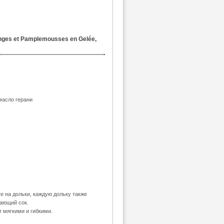
ges et Pamplemousses en Gelée,
масло герани
 на дольки, каждую дольку также
кающий сок.
т мягкими и гибкими.