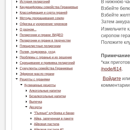
В нижнюю час
История пеларгоний
Каудициформы семейства Гераниевые
Взбейте белк
Классификация и сорта гераней
Взбейте желт
Методы проращивания семян
Затем аккура
Обрезка и укоренение черенков
Измельчите к
О разном...
сиропом гера
Пеларгонии и герани: ВИДЕО
Пеларгонии и герани в творчестве
Положите клу
Плющелистные пеларгонии
Полив, подкормка, уход
Примечание
Проблемы с геранью и их решение
*как пригото
Скрещивание и прививка пеларгоний
/node/614
.
Суккуленты семейства Гераниевые
Эфирное масло герани
Войдите
ил
Рецепты с геранями
комментарии
Кулинарные рецепты
Алкогольные напитки
Безалкогольные напитки
Выпечка
Десерты
"Пьяные" клубника и банан
Айва, запеченная в пакете
Айвовая пастила
Айвовая пастила #2