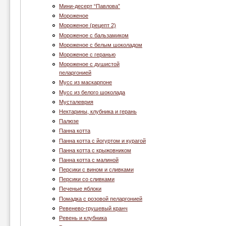
Мини-десерт “Павлова”
Мороженое
Мороженое (рецепт 2)
Мороженое с бальзамиком
Мороженое с белым шоколадом
Мороженое с геранью
Мороженое с душистой
пеларгонией
Муcc из маскарпоне
Мусс из белого шоколада
Мусталеврия
Нектарины, клубника и герань
Палюзе
Панна котта
Панна котта с йогуртом и курагой
Панна котта с крыжовником
Панна котта с малиной
Персики с вином и сливками
Персики со сливками
Печеные яблоки
Помадка с розовой пеларгонией
Ревенево-грушевый кранч
Ревень и клубника