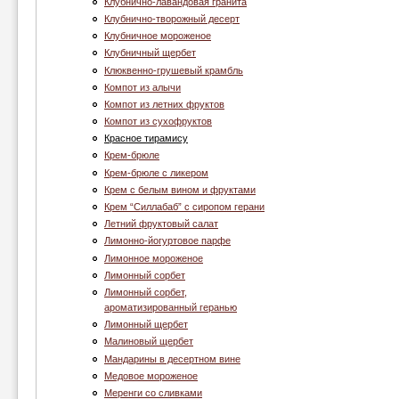
Клубнично-лавандовая гранита
Клубнично-творожный десерт
Клубничное мороженое
Клубничный щербет
Клюквенно-грушевый крамбль
Компот из алычи
Компот из летних фруктов
Компот из сухофруктов
Красное тирамису
Крем-брюле
Крем-брюле с ликером
Крем с белым вином и фруктами
Крем “Cиллабаб” с сиропом герани
Летний фруктовый салат
Лимонно-йогуртовое парфе
Лимонное мороженое
Лимонный сорбет
Лимонный сорбет,
ароматизированный геранью
Лимонный щербет
Малиновый щербет
Мандарины в десертном вине
Медовое мороженое
Меренги со сливками