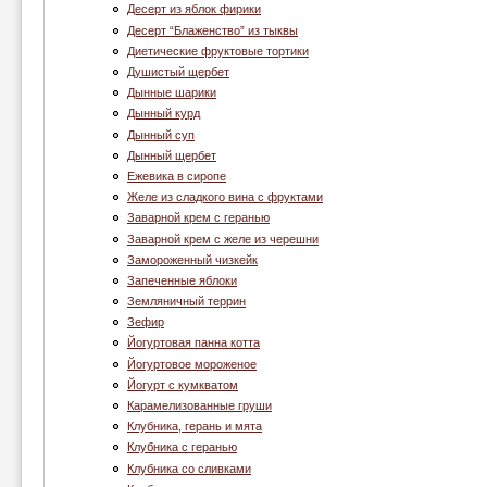
Десерт из яблок фирики
Десерт “Блаженство” из тыквы
Диетические фруктовые тортики
Душистый щербет
Дынные шарики
Дынный курд
Дынный суп
Дынный щербет
Ежевика в сиропе
Желе из сладкого вина с фруктами
Заварной крем с геранью
Заварной крем с желе из черешни
Замороженный чизкейк
Запеченные яблоки
Земляничный террин
Зефир
Йогуртовая панна котта
Йогуртовое мороженое
Йогурт с кумкватом
Карамелизованные груши
Клубника, герань и мята
Клубника c геранью
Клубника со сливками