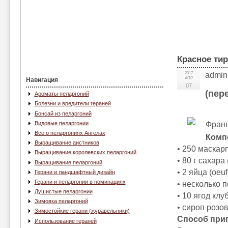
Красное тир
2017
admin
АПР
Навигация
07
(пер
Ароматы пеларгоний
Болезни и вредители гераней
Бонсай из пеларгоний
Франц
Видовые пеларгонии
Всё о пеларгониях Ангелах
Комп
Выращивание аистников
• 250 маскар
Выращивание королевских пеларгоний
• 80 г сахара 
Выращивание пеларгоний
• 2 яйца (oeu
Герани и ландшафтный дизайн
Герани и пеларгонии в номинациях
• несколько п
Душистые пеларгонии
• 10 ягод клуб
Зимовка пеларгоний
• сироп розов
Зимостойкие герани (журавельники)
Способ при
Использование гераней