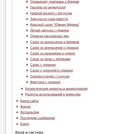
Украшения, приправы к блюдам
Гаспачо по-андалузски
Грибной велюте с йогуртом
Закуска из сыра рикотта
Красный салат “Южная Африка”
Лёгкая закуска с геранью
Окраска пасхальных яиц
Салат из апельсинов и фиников
Салат из апельсинов с геранью
Салат из кальмаров и чоризо
Салат из репы с яблоками
Салат с геранью
Салат с рукколой и геранью
Сюкрин и редис с соусом
Фриттата с геранью
Косметические рецепты и ароматерапия
Рецепты использований в ремеслах
Карта сайта
Форум
Фотоальбом
Последние сообщения
Блоги
Вход в систему