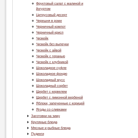
Фруктовый салат с малиной и
йогуртом
Цитрусовый десерт
Черешня в роме
Черничный компот
Черничный крисп
Чизкейк
Чизкейк без выпечки
Чизкейк с айвой
Чизкейк с геранью
Чизкейк с клубникой
Шоколадное суфле
Шоколадное фондю
Шоколадный мусс
Шоколадный сорбет
Щербет с кервелем
Щербет с лимонной вербеной
Яблоки, запеченные с корицей
Ягоды со сливками
Заготовки на зиму
Крупяные блюда
Мясные и рыбные блюда
Пудинги