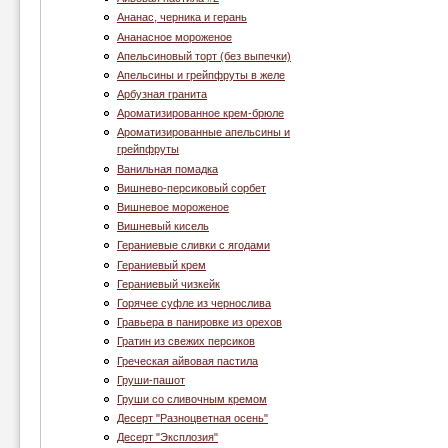
Ананас, черника и герань
Ананасное мороженое
Апельсиновый торт (без выпечки)
Апельсины и грейпфруты в желе
Арбузная гранита
Ароматизированное крем-брюле
Ароматизированные апельсины и
грейпфруты
Ванильная помадка
Вишнево-персиковый сорбет
Вишневое мороженое
Вишневый кисель
Гераниевые сливки с ягодами
Гераниевый крем
Гераниевый чизкейк
Горячее суфле из чернослива
Гравьера в панировке из орехов
Гратин из свежих персиков
Греческая айвовая пастила
Груши-пашот
Груши со сливочным кремом
Десерт "Разноцветная осень"
Десерт "Эксплозия"