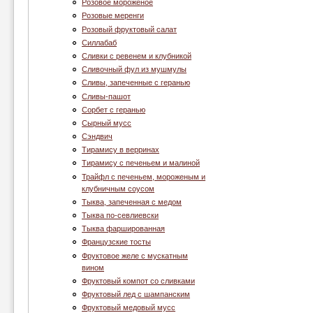
Розовое мороженое
Розовые меренги
Розовый фруктовый салат
Силлабаб
Сливки с ревенем и клубникой
Сливочный фул из мушмулы
Сливы, запеченные с геранью
Сливы-пашот
Сорбет с геранью
Сырный мусс
Сэндвич
Тирамису в верринах
Тирамису с печеньем и малиной
Трайфл с печеньем, мороженым и
клубничным соусом
Тыква, запеченная с медом
Тыква по-севлиевски
Тыква фаршированная
Французские тосты
Фруктовое желе с мускатным
вином
Фруктовый компот со сливками
Фруктовый лед с шампанским
Фруктовый медовый мусс