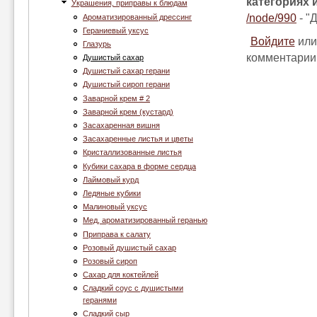
категориях 
Украшения, приправы к блюдам
/node/990
- "
Ароматизированный дрессинг
Гераниевый уксус
Войдите
ил
Глазурь
комментарии
Душистый сахар
Душистый сахар герани
Душистый сироп герани
Заварной крем # 2
Заварной крем (кустард)
Засахаренная вишня
Засахаренные листья и цветы
Кристаллизованные листья
Кубики сахара в форме сердца
Лаймовый курд
Ледяные кубики
Малиновый уксус
Мед, ароматизированный геранью
Приправа к салату
Розовый душистый сахар
Розовый сироп
Сахар для коктейлей
Сладкий соус с душистыми
геранями
Сладкий сыр