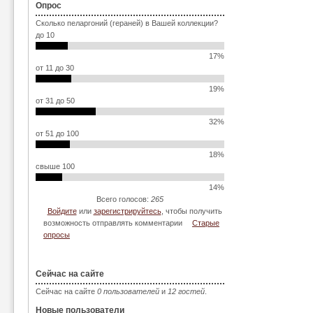
Опрос
Сколько пеларгоний (гераней) в Вашей коллекции?
до 10
17%
от 11 до 30
19%
от 31 до 50
32%
от 51 до 100
18%
свыше 100
14%
Всего голосов:
265
Войдите
или
зарегистрируйтесь
, чтобы получить
возможность отправлять комментарии
Старые
опросы
Сейчас на сайте
Сейчас на сайте
0 пользователей
и
12 гостей
.
Новые пользователи