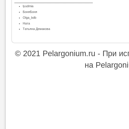
lyudmia
БоняБоня
Olga_bdb
Ната
Татьяна Демакова
© 2021 Pelargonium.ru - При 
на Pelargon