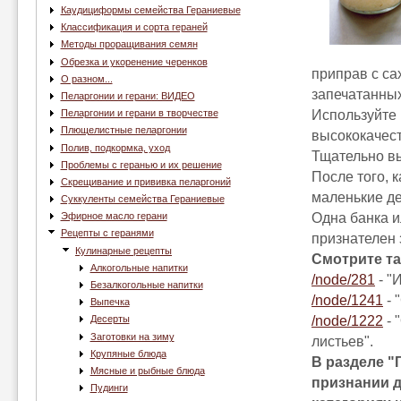
Каудициформы семейства Гераниевые
Классификация и сорта гераней
Методы проращивания семян
Обрезка и укоренение черенков
приправ с са
О разном...
запечатанных
Пеларгонии и герани: ВИДЕО
Используйте 
Пеларгонии и герани в творчестве
Плющелистные пеларгонии
высококачест
Полив, подкормка, уход
Тщательно вы
Проблемы с геранью и их решение
После того, 
Скрещивание и прививка пеларгоний
маленькие д
Суккуленты семейства Гераниевые
Одна банка и
Эфирное масло герани
Рецепты с геранями
признателен 
Кулинарные рецепты
Смотрите та
Алкогольные напитки
/node/281
- "
Безалкогольные напитки
/node/1241
- 
Выпечка
/node/1222
- 
Десерты
Заготовки на зиму
листьев".
Крупяные блюда
В разделе "
Мясные и рыбные блюда
признании д
Пудинги