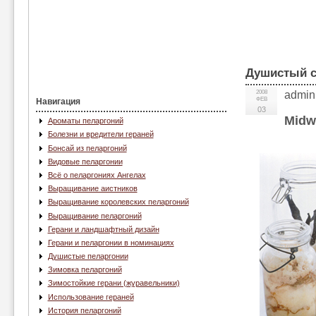
Душистый с
2008
admin
ФЕВ
Навигация
03
Midw
Ароматы пеларгоний
Болезни и вредители гераней
Бонсай из пеларгоний
Видовые пеларгонии
Всё о пеларгониях Ангелах
Выращивание аистников
Выращивание королевских пеларгоний
Выращивание пеларгоний
Герани и ландшафтный дизайн
Герани и пеларгонии в номинациях
Душистые пеларгонии
Зимовка пеларгоний
Зимостойкие герани (журавельники)
Использование гераней
История пеларгоний