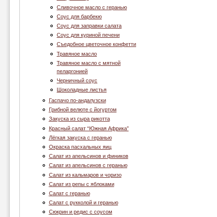
Сливочное масло с геранью
Соус для барбекю
Соус для заправки салата
Соус для куриной печени
Съедобное цветочное конфетти
Травяное масло
Травяное масло с мятной
пеларгонией
Черничный соус
Шоколадные листья
Гаспачо по-андалузски
Грибной велюте с йогуртом
Закуска из сыра рикотта
Красный салат “Южная Африка”
Лёгкая закуска с геранью
Окраска пасхальных яиц
Салат из апельсинов и фиников
Салат из апельсинов с геранью
Салат из кальмаров и чоризо
Салат из репы с яблоками
Салат с геранью
Салат с рукколой и геранью
Сюкрин и редис с соусом