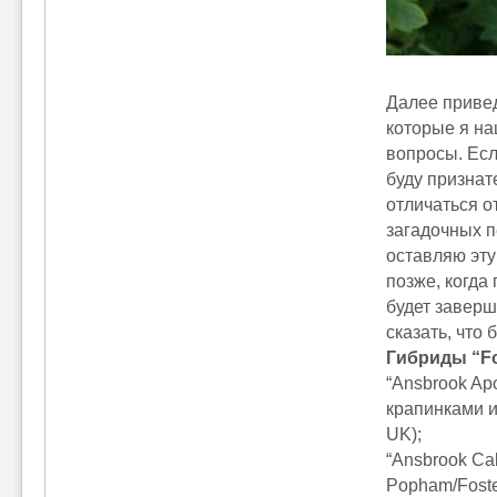
Далее привед
которые я на
вопросы. Есл
буду признат
отличаться о
загадочных п
оставляю эту
позже, когда
будет заверш
сказать, что
Гибриды “F
“Ansbrook Ap
крапинками и
UK);
“Ansbrook Ca
Popham/Foste