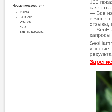
100 пока
Новые пользователи
качества
— Все и
lyudmia
БоняБоня
вечные с
Olga_bdb
отзывы, 
Ната
— SeoHam
Татьяна Демакова
запросы,
SeoHamm
ускоряет
результа
Зареги