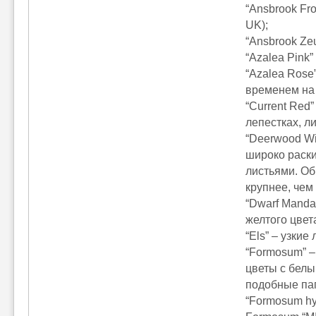
“Ansbrook Fr
UK);
“Ansbrook Zeu
“Azalea Pink
“Azalea Rose”
временем на 
“Current Red
лепестках, л
“Deerwood Wi
широко раск
листьями. Об
крупнее, чем 
“Dwarf Manda
желтого цвет
“Els” – узкие
“Formosum” –
цветы с белы
подобные па
“Formosum hy