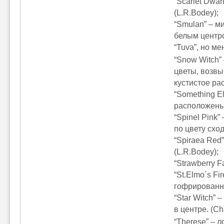
“Scarlet Dwar
(L.R.Bodey);
“Smulan” – м
белым центро
“Tuva”, но ме
“Snow Witch”
цветы, возв
кустистое рас
“Something E
расположены 
“Spinel Pink
по цвету сход
“Spiraea Red
(L.R.Bodey);
“Strawberry 
“St.Elmo´s F
гофрированны
“Star Witch”
в центре. (Ch
“Therese” – 