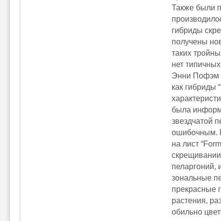
Также были 
производилос
гибриды скре
получены нов
таких тройны
нет типичных
Энни Пофэм (
как гибриды 
характеристи
была информа
звездчатой п
ошибочным. Н
на лист “Form
скрещивании.
пеларгоний, 
зональные пе
прекрасные г
растения, ра
обильно цвет