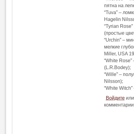
пятна на лепе
“Tuva” – лом
Hagelin Nilss
“Tyrian Rose
(простые цве
“Urchin” – м
мелкие глубо
Miller, USA 19
“White Rose”
(L.R.Bodey);
“Wille” – по
Nilsson);
“White Witch”
Войдите
ил
комментарии