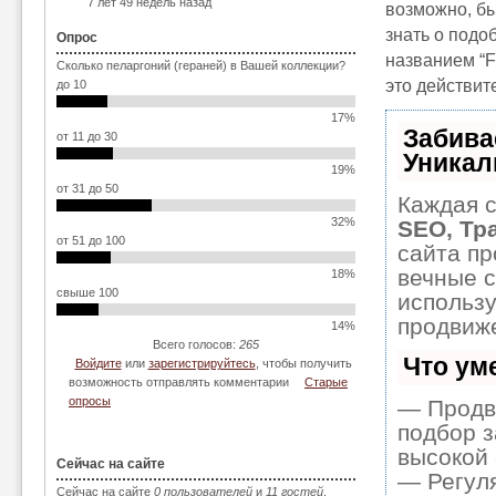
7 лет 49 недель назад
возможно, б
знать о подо
Опрос
названием “F
Сколько пеларгоний (гераней) в Вашей коллекции?
это действит
до 10
17%
Забива
от 11 до 30
Уникал
19%
от 31 до 50
Каждая с
32%
SEO, Тр
от 51 до 100
сайта пр
вечные с
18%
свыше 100
использ
продвиже
14%
Всего голосов:
265
Что ум
Войдите
или
зарегистрируйтесь
, чтобы получить
возможность отправлять комментарии
Старые
опросы
— Продв
подбор з
высокой 
Сейчас на сайте
— Регуля
Сейчас на сайте
0 пользователей
и
11 гостей
.