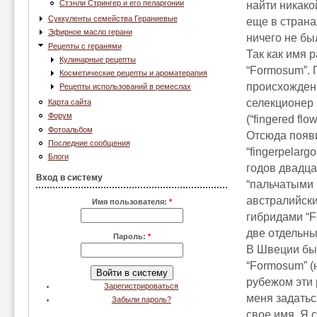
Стэнли Стрингер и его пеларгонии
найти никако
Суккуленты семейства Гераниевые
еще в страна
Эфирное масло герани
ничего не бы
Рецепты с геранями
Так как имя р
Кулинарные рецепты
“Formosum”. 
Косметические рецепты и ароматерапия
происхождени
Рецепты использований в ремеслах
селекционер 
Карта сайта
Форум
(“fingered fl
Фотоальбом
Отсюда появи
Последние сообщения
“fingerpelarg
Блоги
годов двадца
Вход в систему
“пальчатыми 
австралийск
Имя пользователя:
*
гибридами “F
две отдельны
Пароль:
*
В Швеции был
“Formosum” (
рубежом эти 
Зарегистрироваться
меня задатьс
Забыли пароль?
свое имя. Я 