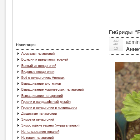
Гибриды “
2012
admin
ДЕК
Навигация
Анне
13
Ароматы пеларгоний
Болезни и вредители гераней
Бонсай из пеларгоний
Видовые пеларгонии
Всё о пеларгониях Ангелах
Выращивание аистников
Выращивание королевских пеларгоний
Выращивание пеларгоний
Герани и ландшафтный дизайн
Герани и пеларгонии в номинациях
Душистые пеларгонии
Зимовка пеларгоний
Зимостойкие герани (журавельники)
Использование гераней
История пеларгоний