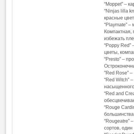
“Moppet” – к
“Ninjas lilla
красные цветы
“Playmate” –
Компактная, 
избежать плес
“Poppy Red” 
цветы, компа
“Presto” – п
Остроконечны
”Red Rose” –
“Red Witch” 
насыщенного 
“Red and Cre
обесцвечиваю
“Rouge Cardi
большинства 
“Rougeatre” 
сортов, один