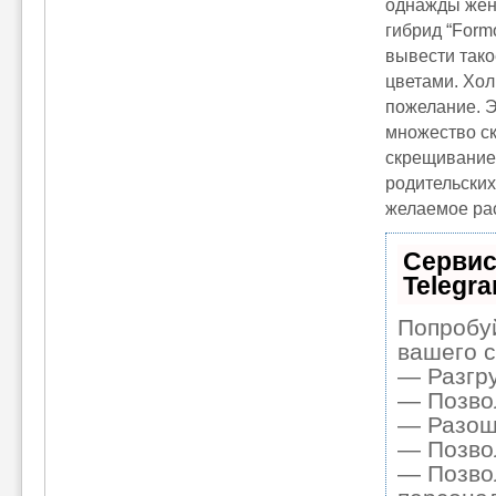
однажды жен
гибрид “Form
вывести тако
цветами. Хол
пожелание. Э
множество ск
скрещивание)
родительских
желаемое ра
Сервис
Telegr
Попробуй
вашего с
— Разгру
— Позвол
— Разошл
— Позвол
— Позвол