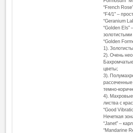
Formosum “MI
“French Rose
“F4/1” – про
“Geranium La
“Golden Els” 
золотистыми 
“Golden Form
1). Золотисты
2). Очень не
Бахромчатые
цветы;
3). Полумахр
рассеченные 
темно-коричн
4). Махровые
листва с кра
“Good Vibrat
Нечеткая зон
“Janet” – кар
“Mandarine R