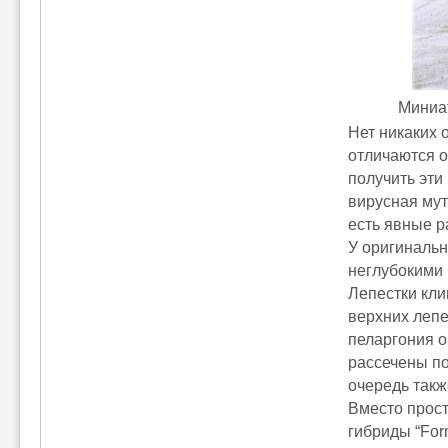
Миниат
Нет никаких 
отличаются о
получить эти
вирусная мут
есть явные р
У оригинальн
неглубокими 
Лепестки кли
верхних лепе
пеларгония о
рассечены по
очередь такж
Вместо прост
гибриды “For