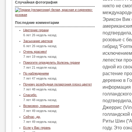
Случайная фотография
никто не смо
международн
Эриксон Вик 
Последние комментарии
американским
Цветение герани
подтвердила,
6 лет 26 недель назад
розовые с бе
Засыхание цветков
гибрид “Form
6 лет 26 недель назад
Очень красиво!
исключением т
7 лет 19 недель назад
лепестки про
Помогите определить болезнь герани
одной из сво
7 лет 21 неделя назад
растение про
По наблюдениям
7 лет 47 недель назад
деревню в Го
Почему розебудная пеларгония плохо цветет
информация Ф
7 лет 48 недель назад
голландского 
Спасибо.
подтвердила,
7 лет 48 недель назад
Возможно, повышенная
Джеррис (Vin
7 лет 49 недель назад
голландской 
Сейчас, да,
Риты Шин (“Al
7 лет 49 недель назад
году. Это озн
Если у Вас герань