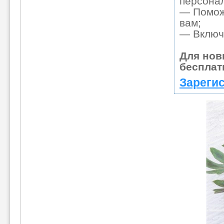
персона
— Поможе
вам;
— Включа
Для нов
бесплат
Зарегис