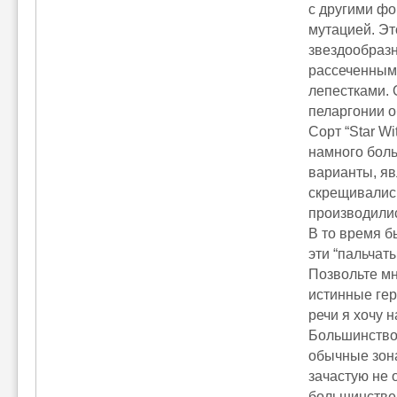
с другими фо
мутацией. Эт
звездообразн
рассеченными
лепестками.
пеларгонии о
Сорт “Star W
намного боль
варианты, я
скрещивалис
производилис
В то время бы
эти “пальчат
Позвольте мн
истинные гер
речи я хочу 
Большинство 
обычные зона
зачастую не 
большинстве 