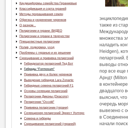
Каудициформы семейства Гераниевые
Классификация и сорта гераней
Методы проращивания семян
энциклопедия
Обрезка и укоренение черенков
также из ста
О разном...
Пеларгонии и герани: ВИДЕО
Международно
Пеларгонии и герани в творчестве
множества эл
Плющелистные пеларгонии
наладить кон
Полив, подкормка, уход
Heidgen), ко
Проблемы с геранью и их решение
пеларгоний. 
Скрещивание и прививка пеларгоний
Гибридизатор пеларгоний Тед Бот
выводы относ
Гибриды “Formosum”
пор все еще
Прививка двух и более черенков
Арндт (Milto
Выведение гибридов Lara Zonartic
в контейнере
Гибридные семена пеларгоний F1
двадцатого в
Основы селекции пеларгоний
Пеларгонии Диконы (Deacons)
выяснил, что
Пеларгонии “Occold”
очередь моря
Прививка пеларгонии (герани)
вывезено с о
Селекционер пеларгоний Эрнест Уолтерс
в Соединенны
Семена и гибриды
начали поиск
Скрещивание пеларгоний (гераней)