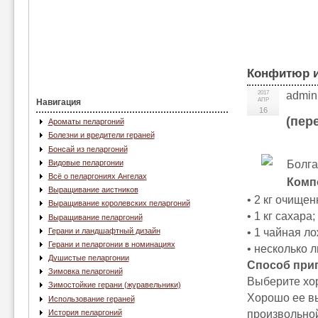
Конфитюр и
2017
admin
АПР
Навигация
16
(пер
Ароматы пеларгоний
Болезни и вредители гераней
Бонсай из пеларгоний
Болга
Видовые пеларгонии
Всё о пеларгониях Ангелах
Комп
Выращивание аистников
• 2 кг очище
Выращивание королевских пеларгоний
• 1 кг сахара;
Выращивание пеларгоний
Герани и ландшафтный дизайн
• 1 чайная л
Герани и пеларгонии в номинациях
• несколько 
Душистые пеларгонии
Способ при
Зимовка пеларгоний
Выберите хо
Зимостойкие герани (журавельники)
Хорошо ее вы
Использование гераней
произвольной
История пеларгоний