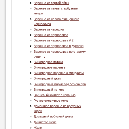
Варенье из тертой айвы
Варенье из тыквы с арбузным
медом
Варенье из целого очищенного
чернослива
Варенье из черешни
Варенье из чернослива
Варенье из чернослива # 2
Варенье из чернослива в духовке
Варенье из чернослива по старому
рецепту
Виноградная патока
Виноградное варенье
Виноградное варенье с миндалем
Виноградный джем
Виноградный мармелад без сахара
Виноградный петмез
Грушевый компот с геранью
Густое ежевичное желе
Домашнее варенье из арбузных
корок
Домашний арбузный джем
Душистое желе
Желе