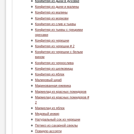
Конфитюр из дыни в духовке
Конфитюр из дыни и малины
Конфитюр из малины
Конфитюр из моркови
Конфитюр из слив и тыквы
Конфитюр из тыквы с грецкими
орехами
Конфитюр из черешни
Конфитюр из черешни # 2
Конфитюр из черешни с белым
вином
Конфитюр из чернослива
Конфитюр из шелковицы
Конфитюр из яблок
Малиновый шраб
Маринованная ежевика
Мармелад из красных помидоров
Мармелад из красных помидоров #
2
Мармелад из яблок
Медовый инжир
Натуральный сок из черешни
Петмез из сахарной свеклы
Повидло-ассорти