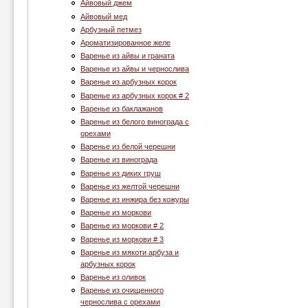
Айвовый джем
Айвовый мед
Арбузный петмез
Ароматизированное желе
Варенье из айвы и граната
Варенье из айвы и чернослива
Варенье из арбузных корок
Варенье из арбузных корок # 2
Варенье из баклажанов
Варенье из белого винограда с
орехами
Варенье из белой черешни
Варенье из винограда
Варенье из диких груш
Варенье из желтой черешни
Варенье из инжира без кожуры
Варенье из моркови
Варенье из моркови # 2
Варенье из моркови # 3
Варенье из мякоти арбуза и
арбузных корок
Варенье из оливок
Варенье из очищенного
чернослива с орехами