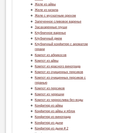
Желе из айвы
Желе из кизила
Желе с мускатным орехом
Запеченное сливовое варенье
Засахаренные груши
Клубничное варенье
Клубничный джем
Клубничный конфитюр с ароматом
герани
Компот из абрикосов
Компот из айвы
Компот из красного винограда
Компот из очищенных персиков
Компот из очищенных персиков с
геранью
Компот из персиков
Компот из черешни
Компот из чернослива без воды
Конфитюр из айвы
Конфитюр из айвы и яблок
Конфитюр из винограда
Конфитюр из дыни
Конфитюр из дыни # 2