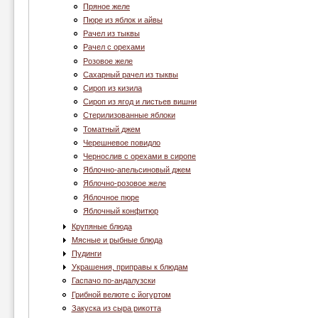
Пряное желе
Пюре из яблок и айвы
Рачел из тыквы
Рачел с орехами
Розовое желе
Сахарный рачел из тыквы
Сироп из кизила
Сироп из ягод и листьев вишни
Стерилизованные яблоки
Томатный джем
Черешневое повидло
Чернослив с орехами в сиропе
Яблочно-апельсиновый джем
Яблочно-розовое желе
Яблочное пюре
Яблочный конфитюр
Крупяные блюда
Мясные и рыбные блюда
Пудинги
Украшения, приправы к блюдам
Гаспачо по-андалузски
Грибной велюте с йогуртом
Закуска из сыра рикотта