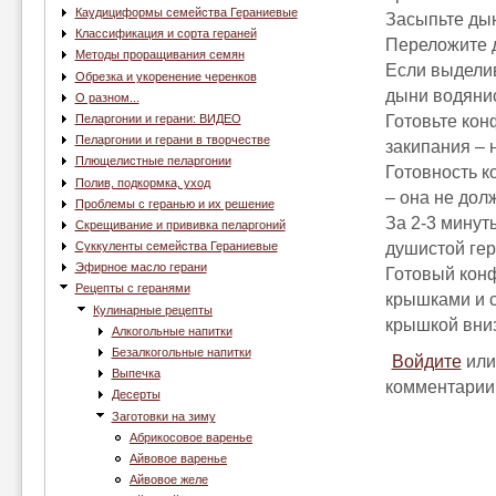
Каудициформы семейства Гераниевые
Засыпьте дын
Классификация и сорта гераней
Переложите 
Методы проращивания семян
Если выделив
Обрезка и укоренение черенков
дыни водянис
О разном...
Готовьте кон
Пеларгонии и герани: ВИДЕО
Пеларгонии и герани в творчестве
закипания – 
Плющелистные пеларгонии
Готовность к
Полив, подкормка, уход
– она не дол
Проблемы с геранью и их решение
За 2-3 минут
Скрещивание и прививка пеларгоний
душистой гер
Суккуленты семейства Гераниевые
Эфирное масло герани
Готовый конф
Рецепты с геранями
крышками и с
Кулинарные рецепты
крышкой вниз
Алкогольные напитки
Безалкогольные напитки
Войдите
ил
Выпечка
комментарии
Десерты
Заготовки на зиму
Абрикосовое варенье
Айвовое варенье
Айвовое желе