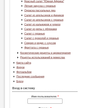
Красный салат “Южная Африка”
Лёгкая закуска с геранью
Окраска пасхальных яиц
Салат из апельсинов и фиников
Салат из апельсинов с геранью
Салат из кальмаров и чоризо
Салат из репы с яблоками
Салат с геранью
Салат с рукколой и геранью
Сюкрин и редис с соусом
Фриттата с геранью
Косметические рецепты и ароматерапия
Рецепты использований в ремеслах
Карта сайта
Форум
Фотоальбом
Последние сообщения
Блоги
Вход в систему
Имя пользователя:
*