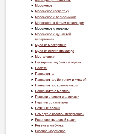
Мороженое
Мороженое (рецепт 2)
Мороженое с бальзамиком
Мороженое с белым шоколадом
Мороженое с геранью
Мороженое с душистой
пеларгонией
Муcc из маскарпоне
Мусс из белого шоколада
Мусталеврия
Нектарины, клубника и герань
Палюзе
Панна котта
Панна котта с йогуртом и курагой
Панна котта с крыжовником
Панна котта с малиной
Персики с вином и сливками
Персики со сливками
Печеные яблоки
Помадка с розовой пеларгонией
Ревенево-грушевый кранч
Ревень и клубника
Розовое мороженое