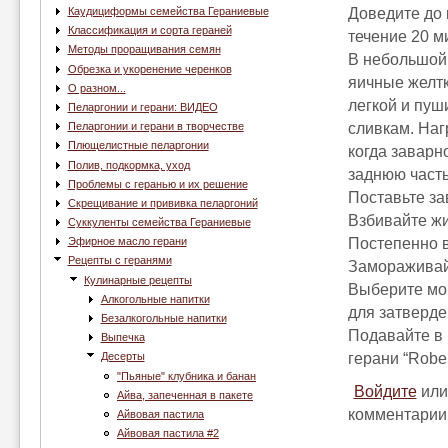
Доведите до 
Каудициформы семейства Гераниевые
Классификация и сорта гераней
течение 20 м
Методы проращивания семян
В небольшой 
Обрезка и укоренение черенков
яичные желтк
О разном...
легкой и пуш
Пеларгонии и герани: ВИДЕО
сливкам. Наг
Пеларгонии и герани в творчестве
Плющелистные пеларгонии
когда заварн
Полив, подкормка, уход
заднюю часть
Проблемы с геранью и их решение
Поставьте за
Скрещивание и прививка пеларгоний
Взбивайте жи
Суккуленты семейства Гераниевые
Постепенно в
Эфирное масло герани
Рецепты с геранями
Замораживай
Кулинарные рецепты
Выберите мо
Алкогольные напитки
для затверде
Безалкогольные напитки
Подавайте в 
Выпечка
герани “Robe
Десерты
"Пьяные" клубника и банан
Войдите
ил
Айва, запеченная в пакете
комментарии
Айвовая пастила
Айвовая пастила #2