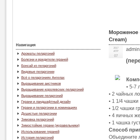
Мороженое 
Cream)
Навигация
2017
admin
АПР
Ароматы пеларгоний
07
(пер
Болезни и вредители гераней
Бонсай из пеларгоний
Видовые пеларгонии
Всё о пеларгониях Ангелах
Комп
Выращивание аистников
• 5-7
Выращивание королевских пеларгоний
• 2 чайных л
Выращивание пеларгоний
• 1 1/4 чашки
Герани и ландшафтный дизайн
• 1/2 чашки г
Герани и пеларгонии в номинациях
Душистые пеларгонии
• 4 яичных же
Зимовка пеларгоний
• 1 чашка гус
Зимостойкие герани (журавельники)
Способ при
Использование гераней
Объедините л
История пеларгоний