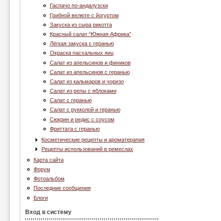
Гаспачо по-андалузски
Грибной велюте с йогуртом
Закуска из сыра рикотта
Красный салат “Южная Африка”
Лёгкая закуска с геранью
Окраска пасхальных яиц
Салат из апельсинов и фиников
Салат из апельсинов с геранью
Салат из кальмаров и чоризо
Салат из репы с яблоками
Салат с геранью
Салат с рукколой и геранью
Сюкрин и редис с соусом
Фриттата с геранью
Косметические рецепты и ароматерапия
Рецепты использований в ремеслах
Карта сайта
Форум
Фотоальбом
Последние сообщения
Блоги
Вход в систему