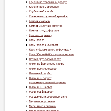
Клубнично-творожный десерт
Клубничное мороженое
Клубничный щербет
Клюквенно-грушевый крамбль
Компот из алычи
Компот из летних фруктов
Компот из сухофруктов
Красное тирамису
Крем-брюле
Крем-брюле с ликером
Крем с белым вином и фруктами
Крем “Cиллабаб” с сиропом герани
Летний фруктовый салат
Лимонно-йогуртовое парфе
Лимонное мороженое
Лимонный сорбет
Лимонный сорбет,
ароматизированный геранью
Лимонный щербет
Малиновый щербет
Мандарины в десертном вине
Медовое мороженое
Меренги со сливками
Мини-десерт “Павлова”