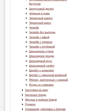
йогуртом
Цитрусовый десерт
Черешня в роме
Черничный компот
Черничный крисп
Чизкейк
Чизкейк без выпечки
Чизкейк с айвой
Чизкейк с геранью
Чизкейк с клубникой
Шоколадное суфле
Шоколадное фондю
Шоколадный мусс
Шоколадный сорбет
Щербет с кервелем
Щербет с лимонной вербеной
Яблоки, запеченные с корицей
Ягоды со сливками
Заготовки на зиму
Крупяные блюда
Мясные и рыбные блюда
Пудинги
Украшения, приправы к блюдам