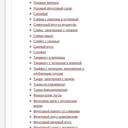
Розовые меренги
Розовый фруктовый салат
Силлабаб
Сливки с ревенем и клубникой
Сливочный фул из мушмулы
Сливы, запеченные с геранью
Сливы-пашот
Сорбет с геранью
Сырный мусс
Сэндвич
Тирамису в верринах
Тирамису с печеньем и малиной
Трайфл с печеньем, мороженым и
клубничным соусом
Тыква, запеченная с медом
Тыква по-севлиевски
Тыква фаршированная
Французские тосты
Фруктовое желе с мускатным
вином
Фруктовый компот со сливками
Фруктовый лед с шампанским
Фруктовый медовый мусс
Фруктовый салат с малиной и