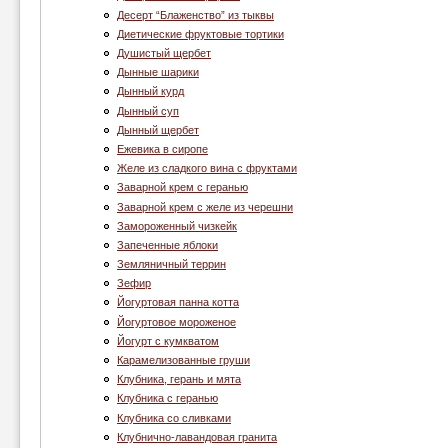
Десерт “Блаженство” из тыквы
Диетические фруктовые тортики
Душистый щербет
Дынные шарики
Дынный курд
Дынный суп
Дынный щербет
Ежевика в сиропе
Желе из сладкого вина с фруктами
Заварной крем с геранью
Заварной крем с желе из черешни
Замороженный чизкейк
Запеченные яблоки
Земляничный террин
Зефир
Йогуртовая панна котта
Йогуртовое мороженое
Йогурт с кумкватом
Карамелизованные груши
Клубника, герань и мята
Клубника c геранью
Клубника со сливками
Клубнично-лавандовая гранита