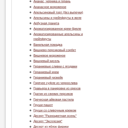
Ананас, черника и герань
Ананасное мороженое
Апельсиновый торт (без выпечки)
Апельсины и грейпфруты в желе
Арбузная гранита
Ароматизированное крем-брюле
Ароматизированные апельсины и
грейпфруты
Ванильная помадка
Вишнево-персиковый сорбет
Вишневое мороженое
Вишневый кисель
Гераниевые сливки с ягодами
Гераниевый крем
Гераниевый чизкейк
Горячее суфле из чернослива
Гравьера в панировке из орехов
Гратин из свежих персиков
Греческая айвовая пастила
Груши-пашот
Груши со сливочным кремом
Десерт "Разноцветная осень"
Десерт "Эксплозия"
Десерт из яблок фирики