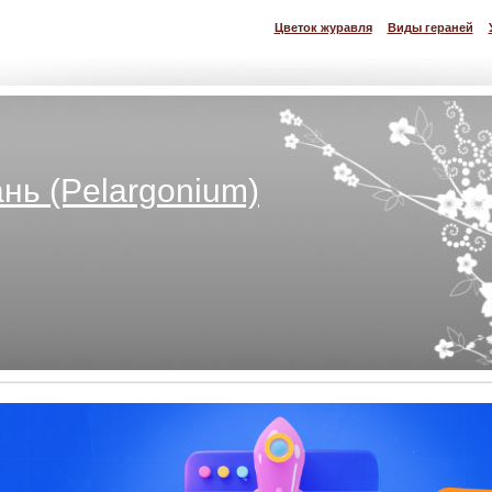
Цветок журавля
Виды гераней
нь (Pelargonium)