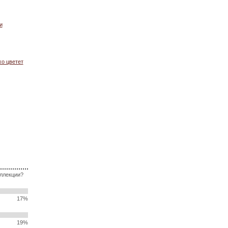
и
хо цветет
оллекции?
17%
19%