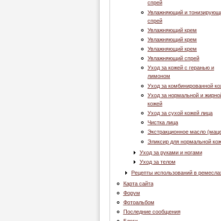
спрей
Увлажняющий и тонизирующ
спрей
Увлажняющий крем
Увлажняющий крем
Увлажняющий крем
Увлажняющий спрей
Уход за кожей с геранью и
лимоном
Уход за комбинированной ко
Уход за нормальной и жирно
кожей
Уход за сухой кожей лица
Чистка лица
Экстракционное масло (мац
Эликсир для нормальной ко
Уход за руками и ногами
Уход за телом
Рецепты использований в ремесла
Карта сайта
Форум
Фотоальбом
Последние сообщения