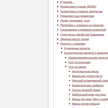
О разном...
Пеларгонии и герани: ВИДЕО
Пеларгонии и герани в творчестве
Плющелистные пеларгонии
Полив, подкормка, уход
Проблемы с геранью и их решение
Скрещивание и прививка пеларгоний
Суккуленты семейства Гераниевые
Эфирное масло герани
Рецепты с геранями
Кулинарные рецепты
Косметические рецепты и аромате
Ароматерапевтические средств
Уход за волосами
Уход за лицом
Антитоксичная маска
Ванильная зубная паста
Женский охлаждающий спре
Косметические салфетки
Лосьон розовой герани
Майонезный крем для лица
Маска для лица “Мед и шалф
Маска против морщин