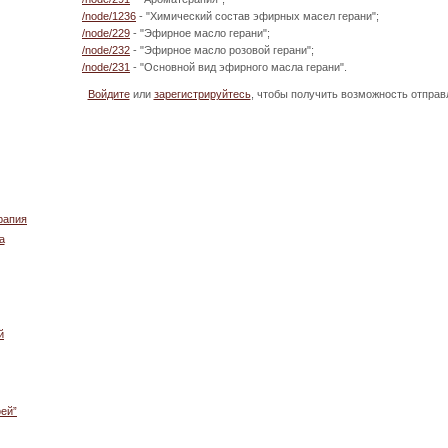
/node/1236
- "Химический состав эфирных масел герани";
/node/229
- "Эфирное масло герани";
/node/232
- "Эфирное масло розовой герани";
/node/231
- "Основной вид эфирного масла герани".
Войдите
или
зарегистрируйтесь
, чтобы получить возможность отпра
рапия
а
й
ей”