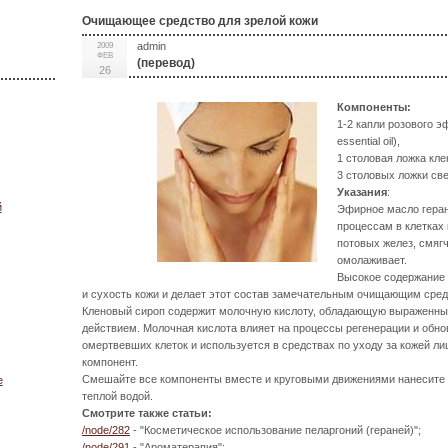
Очищающее средство для зрелой кожи
admin
2009
ФЕВ
(перевод)
26
Компоненты:
1-2 капли розового э
essential oil),
1 столовая ложка кле
3 столовых ложки све
Указания
:
й
Эфирное масло гера
процессам в клетках
потовых желез, смягч
омолаживает.
Высокое содержание 
и сухость кожи и делает этот состав замечательным очищающим сред
Кленовый сироп содержит молочную кислоту, обладающую выражен
действием. Молочная кислота влияет на процессы регенерации и обн
омертвевших клеток и используется в средствах по уходу за кожей л
компонент.
Смешайте все компоненты вместе и круговыми движениями нанесите 
е
теплой водой.
Смотрите также статьи:
/node/282
- "Косметическое использование пеларгоний (гераней)";
/node/291
- "Ароматерапия";