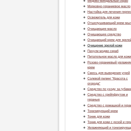
Медово-миндальный скраб
Морковно-гераниевое масло
Настойка для лечения герпе
Освежитель для кожи
Отшелушивающий крем-мы
Очищающее масло
Очищающее средство
Очищающий крем для зрело
Очищение зрелой кожи
Пачули моджо скраб
Питательное масло для кожи
Розово-гераниевый увлажн
крем
Смесь для выведения угрей
Солевой пилинг “Красота с
огорода”
Средство по уходу за губам
Средство с грейпфрутом и
геранью
Средство с ромашкой и гер
Тонизирующий крем
Тоник для кожи
Тоник для кожи с розой и ге
Увлажняющий и тонизирующ