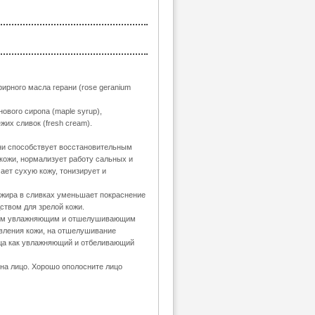
фирного масла герани (rose geranium
нового сиропа (maple syrup),
жих сливок (fresh cream).
ни способствует восстановительным
 кожи, нормализует работу сальных и
ает сухую кожу, тонизирует и
жира в сливках уменьшает покраснение
ством для зрелой кожи.
ным увлажняющим и отшелушивающим
овления кожи, на отшелушивание
ица как увлажняющий и отбеливающий
на лицо. Хорошо ополосните лицо