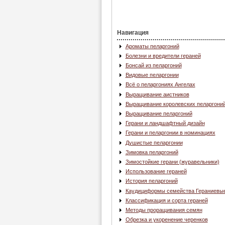
Навигация
Ароматы пеларгоний
Болезни и вредители гераней
Бонсай из пеларгоний
Видовые пеларгонии
Всё о пеларгониях Ангелах
Выращивание аистников
Выращивание королевских пеларгони
Выращивание пеларгоний
Герани и ландшафтный дизайн
Герани и пеларгонии в номинациях
Душистые пеларгонии
Зимовка пеларгоний
Зимостойкие герани (журавельники)
Использование гераней
История пеларгоний
Каудициформы семейства Гераниевы
Классификация и сорта гераней
Методы проращивания семян
Обрезка и укоренение черенков