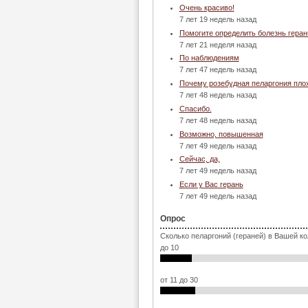
Очень красиво!
7 лет 19 недель назад
Помогите определить болезнь геран
7 лет 21 неделя назад
По наблюдениям
7 лет 47 недель назад
Почему розебудная пеларгония пло
7 лет 48 недель назад
Спасибо.
7 лет 48 недель назад
Возможно, повышенная
7 лет 49 недель назад
Сейчас, да,
7 лет 49 недель назад
Если у Вас герань
7 лет 49 недель назад
Опрос
Сколько пеларгоний (гераней) в Вашей к
до 10
от 11 до 30