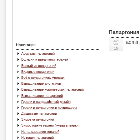
Пеларгония
2014
admin
ОКТ
Навигация
15
Ароматы пеларгоний
Болезни и вредители гераней
Бонсай из пеларгоний
Видовые пеларгонии
Всё о пеларгониях Ангелах
Выращивание аистников
Выращивание королевских пеларгоний
Выращивание пеларгоний
Герани и ландшафтный дизайн
Герани и пеларгонии в номинациях
Душистые пеларгонии
Зимовка пеларгоний
Зимостойкие герани (журавельники)
Использование гераней
История пеларгоний