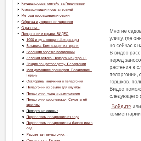
Каудициформы семейства Гераниевые
Классификация и сорта гераней
Методы проращивания семян
Обрезка и укоренение черенков
О разном...
Многие садов
Пеларгонии и герани: ВИДЕО
улицу, где о
1000 и одна специя Шехерезады
но сейчас к 
Ботаника. Композиция из герани.
Весенняя обрезка пеларгонии
В видео расс
Зеленая аптека. Пеларгония (герань)
перед заносо
Лекция по цветоводству. Пеларгонии
растения в с
Моя домашняя оранжерея. Пеларгония -
пеларгонии, 
Герань
горшков, пол
Октябрина Ганичкина о пеларгонии
Пеларгонии из семян для клумбы
Видео поможе
Пеларгония: уход и размножение
следующего 
Пеларгония королевская. Секреты её
красоты
Войдите
ил
Пеларгония осенью
комментарии
Переселяем пеларгонию из сада
Переселяем пеларгонию на балкон или в
сад
Расцветает пеларгония…
Сад и огород. Герань