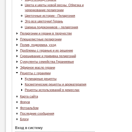
Цвета и цветы новой весны. Обрезка и
черенкование пеларгонии
Цветочные истории - Пеларгония
Это все цветочки! Герань
Царица подоконников – пеларгония
Пеларгонии и герани в творчестве
Плющелистные пеларгонии
Полив, подкормка, уход
Проблемы с геранью и их решение
Скрещивание и прививка пеларгоний
Суккуленты семейства Гераниевые
Эфирное масло герани
Рецепты с геранями
Кулинарные рецепты
Косметические рецепты и ароматерапия
Рецепты использований в ремеслах
Карта сайта
Форум
Фотоальбом
Последние сообщения
Блоги
Вход в систему