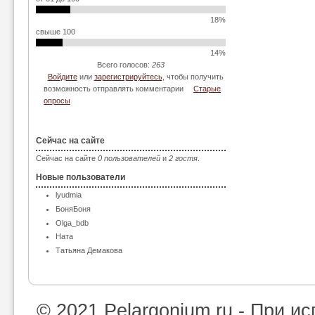
18%
свыше 100
14%
Всего голосов:
263
Войдите
или
зарегистрируйтесь
, чтобы получить
возможность отправлять комментарии
Старые
опросы
Сейчас на сайте
Сейчас на сайте
0 пользователей
и
2 гостя
.
Новые пользователи
lyudmia
БоняБоня
Olga_bdb
Ната
Татьяна Демакова
© 2021 Pelargonium.ru - При 