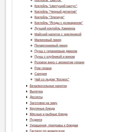
Коктейль “Цветок”
Коктейль “Цветущий кактус”
Коктейль “Черный детектив”
Коктейль “Элизиум”
Коктейль “Ягоды с розмарином”
Лучший коктейль Хаммера
Майский напиток с земляникой
Малиновый ликер
Пеларгониевый ликер
Пунш с гераниевым джином
Пунш с клубникой и вином
Розовое вино с ароматом герани
Ром герани
Сангрия
Чай со льдом “Космос”
Безалкогольные напитки
Выпечка
Десерты
Заготовки на зиму
Крупяные блюда
Мясные и рыбные блюда
Пудинги
Украшения, приправы к блюдам
Гаспачо по-андалузски