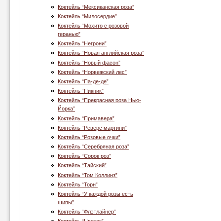
Коктейль “Мексиканская роза”
Коктейль “Милосердие”
Коктейль “Мохито с розовой
геранью”
Коктейль “Негрони”
Коктейль “Новая английская роза”
Коктейль “Новый фасон”
Коктейль “Норвежский лес”
Коктейль “Па-де-де”
Коктейль “Пикник”
Коктейль “Прекрасная роза Нью-
Йорка”
Коктейль “Примавера”
Коктейль “Реверс мартини”
Коктейль “Розовые очки”
Коктейль “Серебряная роза”
Коктейль “Сорок роз”
Коктейль “Тайский”
Коктейль “Том Коллинз”
Коктейль “Торн”
Коктейль “У каждой розы есть
шипы”
Коктейль “Флэтлайнер”