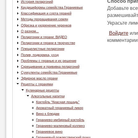
Способ при
История пеларгоний
Добавьте все
Каудициформы семейства Гераниевые
Классификация и сорта гераней
размешивайте
Методы проращивания семян
Украсьте лим
Обрезка и укоренение черенков
О разном...
Войдите
ил
Пеларгонии и герани: ВИДЕО
комментарии
Пеларгонии и герани в творчестве
Плющелистные пеларгонии
Полив, подкормка, уход
Проблемы с геранью и их решение
Скрещивание и прививка пеларгоний
Суккуленты семейства Гераниевые
Эфирное масло герани
Рецепты с геранями
Кулинарные рецепты
Алкогольные напитки
Коктейль “Красная лошадь”
Ароматный гераниевый ликер
Вино к блюдам
Гераниево-имбирный коктейль
Гераниево-малиновый коллинз
Гераниевое вино
Гераниевый рождественский пунш