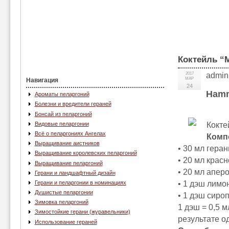
Коктейль “М
2017
admin
МАР
Навигация
24
Hamm
Ароматы пеларгоний
Болезни и вредители гераней
Бонсай из пеларгоний
Кокте
Видовые пеларгонии
Всё о пеларгониях Ангелах
Комп
Выращивание аистников
• 30 мл гера
Выращивание королевских пеларгоний
• 20 мл крас
Выращивание пеларгоний
• 20 мл аперо
Герани и ландшафтный дизайн
• 1 дэш лимон
Герани и пеларгонии в номинациях
Душистые пеларгонии
• 1 дэш сироп
Зимовка пеларгоний
1 дэш = 0,5 м
Зимостойкие герани (журавельники)
результате о
Использование гераней