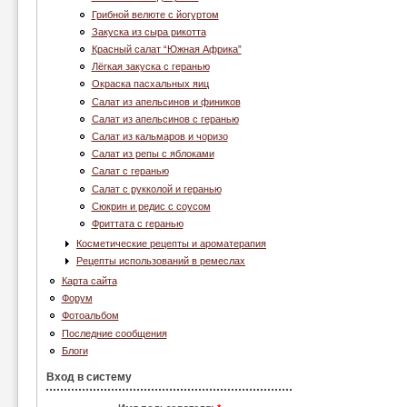
Грибной велюте с йогуртом
Закуска из сыра рикотта
Красный салат “Южная Африка”
Лёгкая закуска с геранью
Окраска пасхальных яиц
Салат из апельсинов и фиников
Салат из апельсинов с геранью
Салат из кальмаров и чоризо
Салат из репы с яблоками
Салат с геранью
Салат с рукколой и геранью
Сюкрин и редис с соусом
Фриттата с геранью
Косметические рецепты и ароматерапия
Рецепты использований в ремеслах
Карта сайта
Форум
Фотоальбом
Последние сообщения
Блоги
Вход в систему