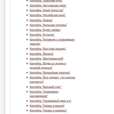
Коктейль “Азартная игра”
Коктейль “Актуальная тема”
Коктейль “Алый лепесток”
Коктейль “Английская роза”
Коктейль “Бланш”
Коктейль “Большая пятерка”
Коктейль “Букет любви”
Коктейль “Бульдог”
Коктейль “Буравчик с гераниевым
джином”
Коктейль “Быстрая лошадь”
Коктейль “Венера”
Коктейль “Викторианский”
Коктейль “Водка со льдом и
розовой геранью”
Коктейль “Волшебная палочка”
Коктейль “Все хорошо, что хорошо
кончается”
Коктейль “Высший сорт”
Коктейль “Гераниевое
наслаждение”
Коктейль “Гераниевый джин и я”
Коктейль “Герань и вишня”
Коктейль “Герань и ежевика”