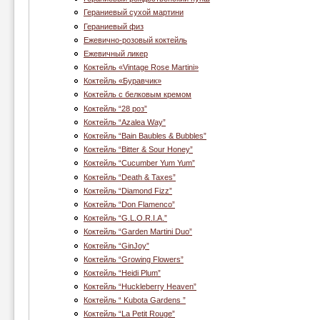
Гераниевый сухой мартини
Гераниевый физ
Ежевично-розовый коктейль
Ежевичный ликер
Коктейль «Vintage Rose Martini»
Коктейль «Буравчик»
Коктейль с белковым кремом
Коктейль “28 роз”
Коктейль “Azalea Way”
Коктейль “Bain Baubles & Bubbles”
Коктейль “Bitter & Sour Honey”
Коктейль “Cucumber Yum Yum”
Коктейль “Death & Taxes”
Коктейль “Diamond Fizz”
Коктейль “Don Flamenco”
Коктейль “G.L.O.R.I.A.”
Коктейль “Garden Martini Duo”
Коктейль “GinJoy”
Коктейль “Growing Flowers”
Коктейль “Heidi Plum”
Коктейль “Huckleberry Heaven”
Коктейль “ Kubota Gardens ”
Коктейль “La Petit Rouge”