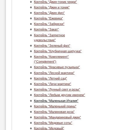
Коктейль “Джин-тоник черри”
Коктейль “Джин и тоник”
Коктейль “Джин физ”
Коктейль “Ежевика”
Коктейль “Забриски”
Коктейль “Закат”
Коктейль “Запретное
удовольствие”
Коктейль “Зеленый физ”
Коктейль “Клубничная шипучка”
Коктейль “Комплемент”
(“Complement”)
Коктейль “Красивые пузырьки”
Коктейль “Лесной мартини”
Коктейль “Летний сад”
Коктейль “Личи мартини”
Коктейль “Лунный свет и розы”
Коктейль “Любым другим именем”
Коктейль “Маленькая Италия”
Коктейль “Маленький принц”
Коктейль “Малиновая роза”
Коктейль “Мандариновый джин”
Коктейль “Медовые соты”
Коктейль “Медовый”