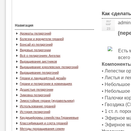
Как сделать
2017
admin
МАР
Навигация
23
(пер
Ароматы пеларгоний
Болезни и вредители гераней
Бонсай из пеларгоний
Есть 
Видовые пеларгонии
Всё о пеларгониях Ангелах
всего
Выращивание аистников
Компоненты
Выращивание королевских пеларгоний
• Лепестки о
Выращивание пеларгоний
• Листья и л
Герани и ландшафтный дизайн
• Небольшое 
Герани и пеларгонии в номинациях
Душистые пеларгонии
• Небольшое 
Зимовка пеларгоний
• Палочки ко
Зимостойкие герани (журавельники)
• Гвоздика (C
Использование гераней
• 1 ст. л. пор
История пеларгоний
• Эфирное мас
Каудициформы семейства Гераниевые
Классификация и сорта гераней
• Эфирное мас
Методы проращивания семян