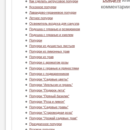
Войдите
ил
Как сделать цитрусовое попурри
комментарии
Кухонное попурри
Лавандово-гераниевое попурри
Летнее попурри
Освежитель воздуха для санузла
Подушка с геранью и розмарином
Подушка с геранью и хмелем
Попурри
Попурри из душистых листьев
Попурри из лимонных трав
Попурри из трав
Попурри с ароматом розы
Попурри с геранью и пряностями
Попурри с подмаренником
Попурри “Cадовые цветы”
Попурри “Апельсин и герань”
Попурри “Подарок лета”
Попурри “Пряный базилик”
Попурри “Роза и лимон”
Попурри “Садовые травы”
Попурри “Старомодная роза”
Попурри “Урожай садовых трав”
Праздничное попурри
Розовое попурри