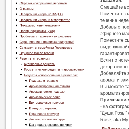
Указания:
Обрезка и укоренение черенков
Смешайте все
О разном...
Поместите см
Пеларгонии и герани: ВИДЕО
течение неде
Пеларгонии и герани в творчестве
Плющелистные пеларгонии
Добавьте пор
Полив, подкормка, уход
эфирного ма
Проблемы с геранью и их решение
Поместите с
Скрещивание и прививка пеларгоний
выдерживайте
Суккуленты семейства Гераниевые
гарантироват
Эфирное масло герани
Рецепты с геранями
Если по исте
Кулинарные рецепты
декоративный
Косметические рецепты и ароматерапия
Добавляйте э
Рецепты использований в ремеслах
аромат и зам
Подушка с геранью
Вы можете та
Ароматизированная бумага
Ароматические подушки
ароматизиро
Ароматическое саше
Примечание
Викторианское попурри
- на фотогра
В отпуск с геранью
“Душа Розы” (
Гераниевое попурри
Rose, aka My 
Дачное розовое попурри
Как сделать розовое попурри