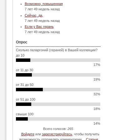
Возможно, повышенная
7 лет 49 недель назад
Сейчас, да,
7 лет 49 недель назад
Если у Вас герань
7 лет 49 недель назад
Опрос
Сколько пеларгоний (гераней) в Вашей коллекции?
до 10
17%
от 11 до 30
19%
от 31 до 50
32%
от 51 до 100
18%
свыше 100
14%
Всего голосов:
265
Войдите
или
зарегистрируйтесь
, чтобы получить
возможность отправлять комментарии
Старые