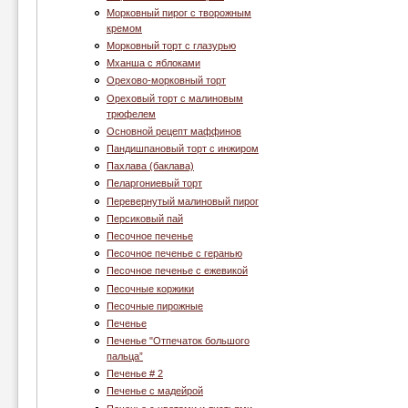
Морковный пирог с творожным
кремом
Морковный торт с глазурью
Мханша с яблоками
Орехово-морковный торт
Ореховый торт с малиновым
трюфелем
Основной рецепт маффинов
Пандишпановый торт с инжиром
Пахлава (баклава)
Пеларгониевый торт
Перевернутый малиновый пирог
Персиковый пай
Песочное печенье
Песочное печенье с геранью
Песочное печенье с ежевикой
Песочные коржики
Песочные пирожные
Печенье
Печенье "Отпечаток большого
пальца”
Печенье # 2
Печенье c мадейрой