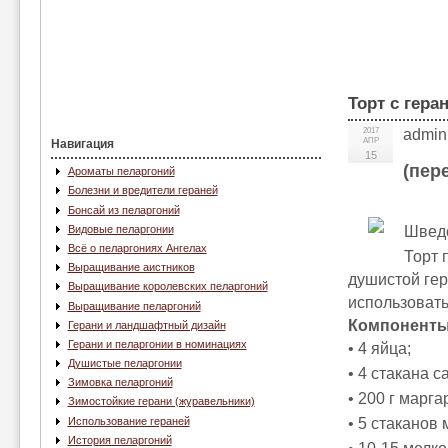
Торт с гера
2017
admin
АПР
Навигация
15
(пер
Ароматы пеларгоний
Болезни и вредители гераней
Бонсай из пеларгоний
Шведс
Видовые пеларгонии
Всё о пеларгониях Ангелах
Торт 
Выращивание аистников
душистой гер
Выращивание королевских пеларгоний
использовать
Выращивание пеларгоний
Компоненты
Герани и ландшафтный дизайн
Герани и пеларгонии в номинациях
• 4 яйца;
Душистые пеларгонии
• 4 стакана с
Зимовка пеларгоний
• 200 г марга
Зимостойкие герани (журавельники)
Использование гераней
• 5 стаканов 
История пеларгоний