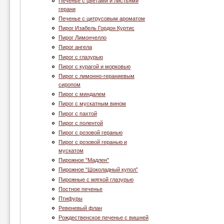
Печенье с цветами и листьями
герани
Печенье с цитрусовым ароматом
Пирог Изабель Гордон Куртис
Пирог Лимончелло
Пирог ангела
Пирог с глазурью
Пирог с курагой и морковью
Пирог с лимонно-гераниевым
сиропом
Пирог с миндалем
Пирог с мускатным вином
Пирог с пахтой
Пирог с полентой
Пирог с розовой геранью
Пирог с розовой геранью и
мускатом
Пирожное "Мадлен"
Пирожное “Шоколадный купол”
Пирожные с мягкой глазурью
Постное печенье
Птифуры
Ревеневый флан
Рождественское печенье с вишней