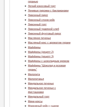
геранью
Легкий кокосовый торт
Ленивые пирожки с баклажанами
Лимонный пирог
Лимонный спонж кейк
Лимонный торт
Лимонный травяной хлеб
Лимонный фунтовый пирог
Масляное печенье
Масляный кекс с ароматом герани
Маффины
Маффины (рецепт 2)
Маффины (рецепт 3)
Маффины с шоколадным кремом
Маффины “Шоколад и розовая
герань”
Милопита
Милопитакья
Миндальное печенье
Миндальное печенье с
фисташками
Миндальный торт
Мини-кексы
Морковный кейк с сыром