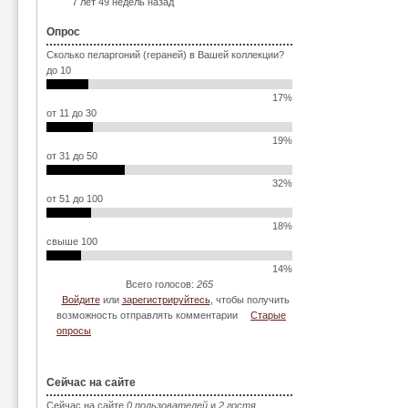
7 лет 49 недель назад
Опрос
Сколько пеларгоний (гераней) в Вашей коллекции?
до 10
17%
от 11 до 30
19%
от 31 до 50
32%
от 51 до 100
18%
свыше 100
14%
Всего голосов:
265
Войдите
или
зарегистрируйтесь
, чтобы получить
возможность отправлять комментарии
Старые
опросы
Сейчас на сайте
Сейчас на сайте
0 пользователей
и
2 гостя
.