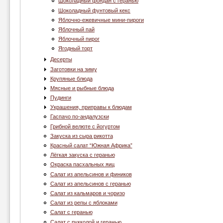
Шоколадный фондан с геранью
Шоколадный фунтовый кекс
Яблочно-ежевичные мини-пироги
Яблочный пай
Яблочный пирог
Ягодный торт
Десерты
Заготовки на зиму
Крупяные блюда
Мясные и рыбные блюда
Пудинги
Украшения, приправы к блюдам
Гаспачо по-андалузски
Грибной велюте с йогуртом
Закуска из сыра рикотта
Красный салат “Южная Африка”
Лёгкая закуска с геранью
Окраска пасхальных яиц
Салат из апельсинов и фиников
Салат из апельсинов с геранью
Салат из кальмаров и чоризо
Салат из репы с яблоками
Салат с геранью
Салат с рукколой и геранью