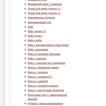
Дрожжевой пирог с ревенем
Душистый пирог (рецепт 1)
Душистый пирог (рецепт 2)
Земляничные булочки
Кардамоновый торт
Кейк
Кейк (рецепт 2)
Кейк (рулет)
Кейк к кофе
Кейк с кардамоновым крем-фреш
Кейк с миндалем
Кейк со свежими яблоками
Кейк с сиропом
Кейк с сиропом для глазировки
Кексы с ароматом герани
Кексы с геранью
Кексы с геранью # 2
Кексы с клюквой
Кексы с розовой геранью
Кексы с цветочным ароматом
Кокосовый торт с замороженной
вишней
Курабье, ароматизированное