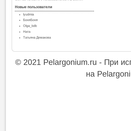
Новые пользователи
lyudmia
БоняБоня
Olga_bdb
Ната
Татьяна Демакова
© 2021 Pelargonium.ru - При 
на Pelargon