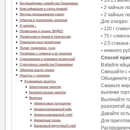
• 10-15 мелк
Каудициформы семейства Гераниевые
• 2 чайные л
Классификация и сорта гераней
• 2 чайные л
Методы проращивания семян
Обрезка и укоренение черенков
Для глазури:
О разном...
• 120 г сливо
Пеларгонии и герани: ВИДЕО
• 75 г сливоч
Пеларгонии и герани в творчестве
Плющелистные пеларгонии
• 2,5 стакана
Полив, подкормка, уход
• немного ру
Проблемы с геранью и их решение
Способ при
Скрещивание и прививка пеларгоний
Взбейте яйца
Суккуленты семейства Гераниевые
Эфирное масло герани
Смешайте с н
Рецепты с геранями
Объедините р
Кулинарные рецепты
Смажьте жир
Алкогольные напитки
выпечки торт
Безалкогольные напитки
Выпечка
Выпекайте то
Абрикосовые подушечки
разогретой д
Ароматизированный кейк
Давайте осты
Ароматизированный хлеб
Для приготов
Ароматные сконы
Банановый фруктовый хлеб
Распределите