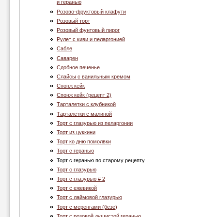
и геранью
Розово-фруктовый клафути
Розовый торт
Розовый фунтовый пирог
Рулет с киви и пеларгонией
Сабле
Саварен
Сдобное печенье
Слайсы с ванильным кремом
Спонж кейк
Спонж кейк (рецепт 2)
Тарталетки с клубникой
Тарталетки с малиной
Торт c глазурью из пеларгонии
Торт из цуккини
Торт ко дню помолвки
Торт с геранью
Торт с геранью по старому рецепту
Торт с глазурью
Торт с глазурью # 2
Торт с ежевикой
Торт с лаймовой глазурью
Торт с меренгами (безе)
Торт с розовой душистой геранью