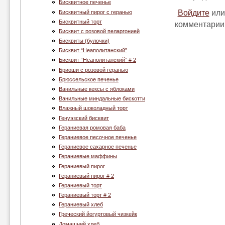
Бисквитное печенье
Войдите
ил
Бисквитный пирог с геранью
Бисквитный торт
комментарии
Бисквит с розовой пеларгонией
Бисквиты (булочки)
Бисквит “Неаполитанский”
Бисквит “Неаполитанский” # 2
Бриоши с розовой геранью
Брюссельское печенье
Ванильные кексы с яблоками
Ванильные миндальные бискотти
Влажный шоколадный торт
Генуэзский бисквит
Гераниевая ромовая баба
Гераниевое песочное печенье
Гераниевое сахарное печенье
Гераниевые маффины
Гераниевый пирог
Гераниевый пирог # 2
Гераниевый торт
Гераниевый торт # 2
Гераниевый хлеб
Греческий йогуртовый чизкейк
Домашний хлеб