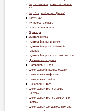
Торт с розовой душистой геранью
# 2
Торт “Леди Маргарет Джейн”
Торт ”Пай”
Тунисская баклава
Финиковое печенье
Фриттеры
Фунтовый кекс
Фунтовый пирог или кекс
Фунтовый пирог с лимонной
геранью
Фунтовый пирог с листьями герани
Цветочная кесадилья
Шафрановый хлеб
Шоколадное пирожное брауни
Шоколадные маффины
Шоколадные слайсы
Шоколадный торт
Шоколадный торт с жидким
центром
Шоколадный торт со сливочным
кремом
Шоколадный фондан без глютена