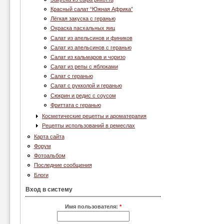
Красный салат “Южная Африка”
Лёгкая закуска с геранью
Окраска пасхальных яиц
Салат из апельсинов и фиников
Салат из апельсинов с геранью
Салат из кальмаров и чоризо
Салат из репы с яблоками
Салат с геранью
Салат с рукколой и геранью
Сюкрин и редис с соусом
Фриттата с геранью
Косметические рецепты и ароматерапия
Рецепты использований в ремеслах
Карта сайта
Форум
Фотоальбом
Последние сообщения
Блоги
Вход в систему
Имя пользователя:
*