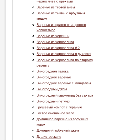
чернослива с орехами
Варенье из тертой айвы
Варенье из тыквы с арбузным
медом
Варенье из целого очищенного
чернослива
Варенье из черешни
Варенье из чернослива
Варенье из чернослива # 2
Варенье из чернослива в духовке
Варенье из чернослива по старому
рецепту
Виноградная патока
Виноградное варенье
Виноградное варенье с миндалем
Виноградный джем
Виноградный мармелад без сахара
Виноградный петмез
Грушевый компот с геранью
Густое ежевичное желе
Домашнее варенье из арбузных
корок
Домашний арбузный джем
Душистое желе