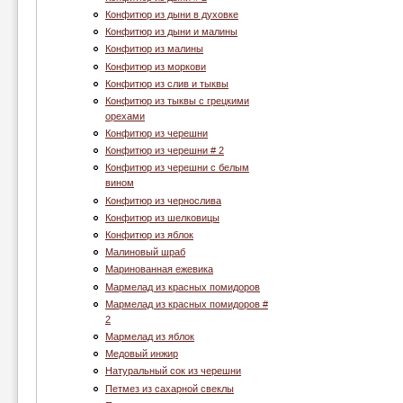
Конфитюр из дыни в духовке
Конфитюр из дыни и малины
Конфитюр из малины
Конфитюр из моркови
Конфитюр из слив и тыквы
Конфитюр из тыквы с грецкими
орехами
Конфитюр из черешни
Конфитюр из черешни # 2
Конфитюр из черешни с белым
вином
Конфитюр из чернослива
Конфитюр из шелковицы
Конфитюр из яблок
Малиновый шраб
Маринованная ежевика
Мармелад из красных помидоров
Мармелад из красных помидоров #
2
Мармелад из яблок
Медовый инжир
Натуральный сок из черешни
Петмез из сахарной свеклы