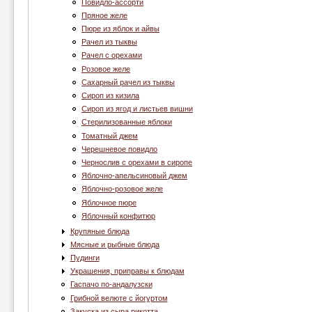
Повидло-ассорти
Пряное желе
Пюре из яблок и айвы
Рачел из тыквы
Рачел с орехами
Розовое желе
Сахарный рачел из тыквы
Сироп из кизила
Сироп из ягод и листьев вишни
Стерилизованные яблоки
Томатный джем
Черешневое повидло
Чернослив с орехами в сиропе
Яблочно-апельсиновый джем
Яблочно-розовое желе
Яблочное пюре
Яблочный конфитюр
Крупяные блюда
Мясные и рыбные блюда
Пудинги
Украшения, приправы к блюдам
Гаспачо по-андалузски
Грибной велюте с йогуртом
Закуска из сыра рикотта