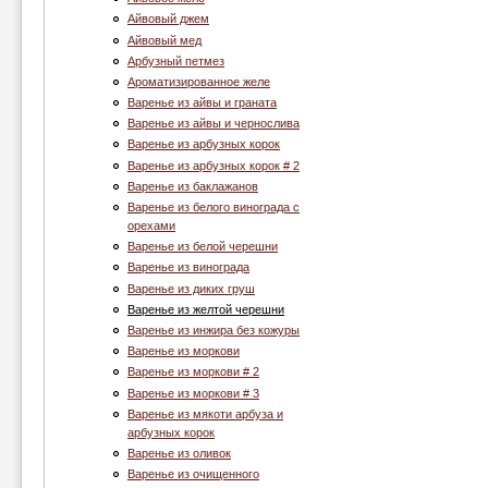
Айвовый джем
Айвовый мед
Арбузный петмез
Ароматизированное желе
Варенье из айвы и граната
Варенье из айвы и чернослива
Варенье из арбузных корок
Варенье из арбузных корок # 2
Варенье из баклажанов
Варенье из белого винограда с
орехами
Варенье из белой черешни
Варенье из винограда
Варенье из диких груш
Варенье из желтой черешни
Варенье из инжира без кожуры
Варенье из моркови
Варенье из моркови # 2
Варенье из моркови # 3
Варенье из мякоти арбуза и
арбузных корок
Варенье из оливок
Варенье из очищенного