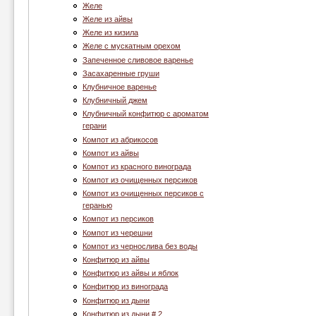
Желе
Желе из айвы
Желе из кизила
Желе с мускатным орехом
Запеченное сливовое варенье
Засахаренные груши
Клубничное варенье
Клубничный джем
Клубничный конфитюр с ароматом
герани
Компот из абрикосов
Компот из айвы
Компот из красного винограда
Компот из очищенных персиков
Компот из очищенных персиков с
геранью
Компот из персиков
Компот из черешни
Компот из чернослива без воды
Конфитюр из айвы
Конфитюр из айвы и яблок
Конфитюр из винограда
Конфитюр из дыни
Конфитюр из дыни # 2