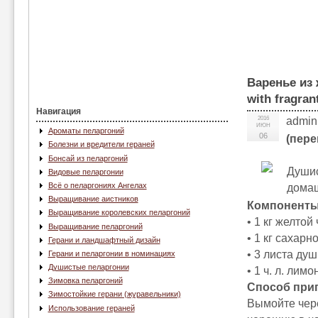
Варенье из 
with fragran
Навигация
2016
admin
ИЮН
Ароматы пеларгоний
06
(пере
Болезни и вредители гераней
Бонсай из пеларгоний
Душис
Видовые пеларгонии
Всё о пеларгониях Ангелах
дома
Выращивание аистников
Компоненты
Выращивание королевских пеларгоний
• 1 кг желтой
Выращивание пеларгоний
• 1 кг сахарно
Герани и ландшафтный дизайн
• 3 листа душ
Герани и пеларгонии в номинациях
Душистые пеларгонии
• 1 ч. л. лимо
Зимовка пеларгоний
Способ при
Зимостойкие герани (журавельники)
Вымойте чере
Использование гераней