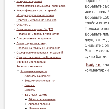
черешню в ч
История пеларгоний
Добавьте сах
Каудициформы семейства Гераниевые
Классификация и сорта гераней
или на ночь.
Методы проращивания семян
Добавьте 150
Обрезка и укоренение черенков
слабом огне 
О разном...
Положите нем
Пеларгонии и герани: ВИДЕО
Добавьте лим
Пеларгонии и герани в творчестве
Плющелистные пеларгонии
двух, затем 
Полив, подкормка, уход
Снимите с ог
Проблемы с геранью и их решение
Выньте листь
Скрещивание и прививка пеларгоний
сухие банки.
Суккуленты семейства Гераниевые
Эфирное масло герани
Войдите
ил
Рецепты с геранями
комментарии
Кулинарные рецепты
Алкогольные напитки
Безалкогольные напитки
Выпечка
Десерты
Заготовки на зиму
Абрикосовое варенье
Айвовое варенье
Айвовое желе