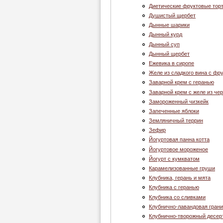
Диетические фруктовые тор
Душистый щербет
Дынные шарики
Дынный курд
Дынный суп
Дынный щербет
Ежевика в сиропе
Желе из сладкого вина с фр
Заварной крем с геранью
Заварной крем с желе из че
Замороженный чизкейк
Запеченные яблоки
Земляничный террин
Зефир
Йогуртовая панна котта
Йогуртовое мороженое
Йогурт с кумкватом
Карамелизованные груши
Клубника, герань и мята
Клубника c геранью
Клубника со сливками
Клубнично-лавандовая грани
Клубнично-творожный десер