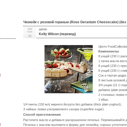
Чизкейк с розовой геранью (Rose Geranium Cheesecake) (без
admin
2009
НОЯ
Kelly Wilson (перевод)
25
(фото FoodCollectio
Компоненты:
8 унций (230 г) ра
1 пачка масла весом
8 унций (230 г) пре
8 унций (230 г) сли
й
Сок и тертая цедра
8 листьев розовой 
3/4 унции (21 г) п
добавок (plain powde
2 столовых ложки г
1 яйцо;
1/4 пинты (150 мл) жирного йогурта без добавок (thick plain yoghurt);
3 чайных ложки ультрамелкого сахара (superfine sugar).
Способ приготовления:
Растопите масло и добавьте раскрошенное печенье. Перемешивайте до
е
Печенье с маслом выложите в форму для чизкейка, хорошо уплотните 