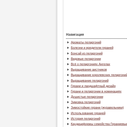
Навигация
Ароматы пеларгоний
Болезни и вредители гераней
Бонсай из пеларгоний
Видовые пеларгонии
Всё о пеларгониях Ангелах
Выращивание аистников
Выращивание королевских пеларгони
Выращивание пеларгоний
Герани и ландшафтный дизайн
Герани и пеларгонии в номинациях
Душистые пеларгонии
Зимовка пеларгоний
Зимостойкие герани (журавельники)
Использование гераней
История пеларгоний
Каудициформы семейства Гераниевы