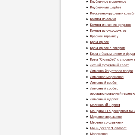
Клубничное мороженое
Клубничный щербет
Клюквенно-грушевый крамб
Компот из алычи
Компот из летних фруктов
Компот из сухофруктов
Красное тирамису
Крем-брюле
Крем-брюле с ликером
Крем с белым вином и фрук
Крем “Cиллабаб” с сиропом 
Летний фруктовый салат
Лимонно-йогуртовое парфе
Лимонное мороженое
Лимонный сорбет
Лимонный сорбет,
ароматизированный геранью
Лимонный щербет
Малиновый щербет
Мандарины в десертном вин
Медовое мороженое
Меренги со сливками
Мини-десерт “Павлова”
Мороженое