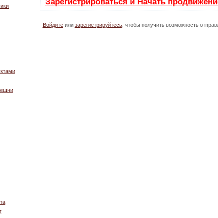
Зарегистрироваться и Начать продвижени
тики
Войдите
или
зарегистрируйтесь
, чтобы получить возможность отпра
уктами
решни
та
т