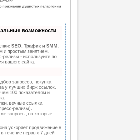
истьев".
 о признании душистых пеларгоний
кальные возможности
енки:
SEO, Трафик и SMM.
 и простым занятием.
с-релизы - используйте по
я вашего сайта.
дбор запросов, покупка
ва у лучших бирж ссылок.
 чем 100 показателям и
та.
ки, вечные ссылки,
пресс-релизы).
кже запросы, на которые
 она ускоряет продвижение в
 в течение первых 7 дней.