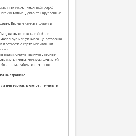
лимонным соком, лимонной цедрой,
ного состояния. Добавьте нарубленные
ешайте. Вылейте смесь в форму и
ы сделать их, слегка взбейте в
 Используя мягкую кисточку, осторожно
м и осторожно стряхните излишки.
асов.
ны глазки, сирень, примулы, лесные
вать листья мяты, мелиссы, душистой
бны, только убедитесь, что они
ки на странице
ий для тортов, рулетов, печенья и