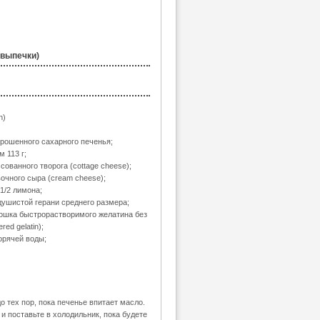
 выпечки)
n)
скрошенного сахарного печенья;
 113 г;
ссованного творога (cottage cheese);
вочного сыра (cream cheese);
 1/2 лимона;
душистой герани среднего размера;
орошка быстрорастворимого желатина без
red gelatin);
орячей воды;
 тех пор, пока печенье впитает масло.
и поставьте в холодильник, пока будете