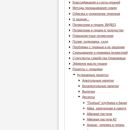
Классификация и сорта гераней
Методы проращивания семян
Обрезка и укоренение черенков
О разном...
Пеларгонии и герани: ВИДЕО
Пеларгонии и герани в творчестве
Плющелистные пеларгонии
Полив, подкормка, уход
Проблемы с геранью и их решение
Скрещивание и прививка пеларгоний
Суккуленты семейства Гераниевые
Эфирное масло герани
Рецепты с геранями
Кулинарные рецепты
Алкогольные напитки
Безалкогольные напитки
Выпечка
Десерты
"Пьяные" клубника и банан
Айва, запеченная в пакете
Айвовая пастила
Айвовая пастила #2
Ананас, черника и герань