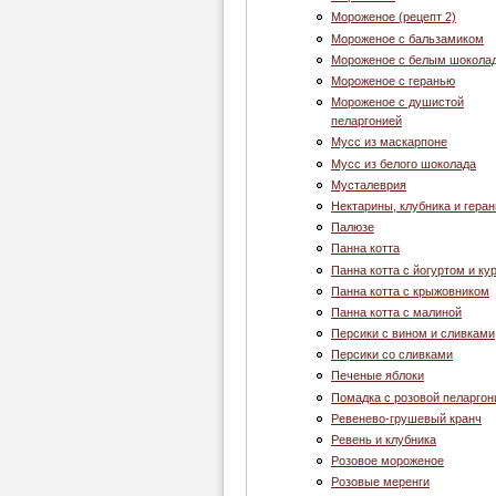
Мороженое (рецепт 2)
Мороженое с бальзамиком
Мороженое с белым шокола
Мороженое с геранью
Мороженое с душистой
пеларгонией
Муcc из маскарпоне
Мусс из белого шоколада
Мусталеврия
Нектарины, клубника и геран
Палюзе
Панна котта
Панна котта с йогуртом и ку
Панна котта с крыжовником
Панна котта с малиной
Персики с вином и сливками
Персики со сливками
Печеные яблоки
Помадка с розовой пеларгон
Ревенево-грушевый кранч
Ревень и клубника
Розовое мороженое
Розовые меренги