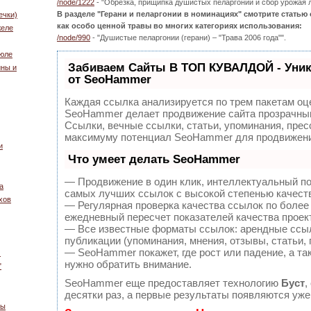
/node/1222
- "Обрезка, прищипка душистых пеларгоний и сбор урожая л
В разделе "Герани и пеларгонии в номинациях" смотрите статью
ечки)
как особо ценной травы во многих категориях использования:
желе
/node/990
- "Душистые пеларгонии (герани) – "Трава 2006 года"".
рюле
Забиваем Сайты В ТОП КУВАЛДОЙ - Уни
ины и
от SeoHammer
Каждая ссылка анализируется по трем пакетам оц
SeoHammer делает продвижение сайта прозрачным
Ссылки, вечные ссылки, статьи, упоминания, прес
максимуму потенциал SeoHammer для продвижени
и
Что умеет делать SeoHammer
— Продвижение в один клик, интеллектуальный по
а
самых лучших ссылок с высокой степенью качест
хов
— Регулярная проверка качества ссылок по более
ежедневный пересчет показателей качества проек
— Все известные форматы ссылок: арендные ссыл
публикации (упоминания, мнения, отзывы, статьи, 
— SeoHammer покажет, где рост или падение, а та
м
нужно обратить внимание.
"
SeoHammer еще предоставляет технологию
Буст
,
десятки раз, а первые результаты появляются уже
вы