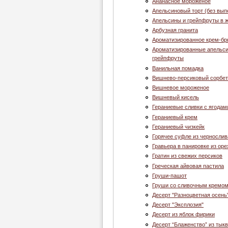
Ананасное мороженое
Апельсиновый торт (без вып
Апельсины и грейпфруты в 
Арбузная гранита
Ароматизированное крем-б
Ароматизированные апельс
грейпфруты
Ванильная помадка
Вишнево-персиковый сорбет
Вишневое мороженое
Вишневый кисель
Гераниевые сливки с ягодам
Гераниевый крем
Гераниевый чизкейк
Горячее суфле из чернослив
Гравьера в панировке из оре
Гратин из свежих персиков
Греческая айвовая пастила
Груши-пашот
Груши со сливочным кремо
Десерт "Разноцветная осень
Десерт "Эксплозия"
Десерт из яблок фирики
Десерт “Блаженство” из тык