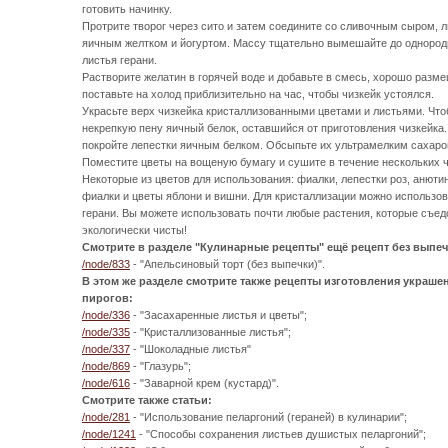
готовить начинку.
Протрите творог через сито и затем соедините со сливочным сыром, 
яичным желтком и йогуртом. Массу тщательно вымешайте до однород
листья герани.
Растворите желатин в горячей воде и добавьте в смесь, хорошо разм
поставьте на холод приблизительно на час, чтобы чизкейк устоялся.
Украсьте верх чизкейка кристаллизованными цветами и листьями. Чтоб
некрепкую пену яичный белок, оставшийся от приготовления чизкейка.
покройте лепестки яичным белком. Обсыпьте их ультрамелким сахаро
Поместите цветы на вощеную бумагу и сушите в течение нескольких ч
Некоторые из цветов для использования: фиалки, лепестки роз, анюти
фиалки и цветы яблони и вишни. Для кристаллизации можно использо
герани. Вы можете использовать почти любые растения, которые съедо
экологически чисты!
Смотрите в разделе "Кулинарные рецепты" ещё рецепт без выпеч
/node/833
- "Апельсиновый торт (без выпечки)".
В этом же разделе смотрите также рецепты изготовления украшен
пирогов:
/node/336
- "Засахаренные листья и цветы";
/node/335
- "Кристаллизованные листья";
/node/337
- "Шоколадные листья"
/node/869
- "Глазурь";
/node/616
- "Заварной крем (кустард)".
Смотрите также статьи:
/node/281
- "Использование пеларгоний (гераней) в кулинарии";
/node/1241
- "Способы сохранения листьев душистых пеларгоний";