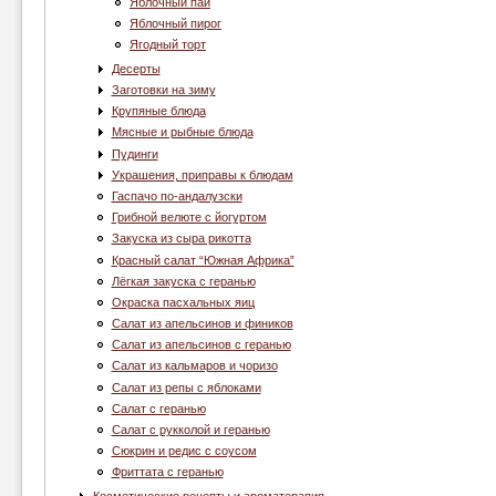
Яблочный пай
Яблочный пирог
Ягодный торт
Десерты
Заготовки на зиму
Крупяные блюда
Мясные и рыбные блюда
Пудинги
Украшения, приправы к блюдам
Гаспачо по-андалузски
Грибной велюте с йогуртом
Закуска из сыра рикотта
Красный салат “Южная Африка”
Лёгкая закуска с геранью
Окраска пасхальных яиц
Салат из апельсинов и фиников
Салат из апельсинов с геранью
Салат из кальмаров и чоризо
Салат из репы с яблоками
Салат с геранью
Салат с рукколой и геранью
Сюкрин и редис с соусом
Фриттата с геранью