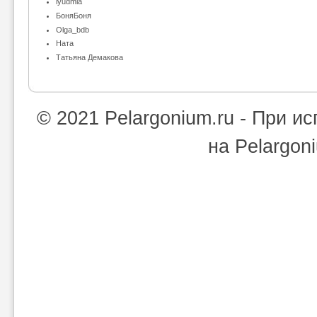
lyudmia
БоняБоня
Olga_bdb
Ната
Татьяна Демакова
© 2021 Pelargonium.ru - При 
на Pelargon