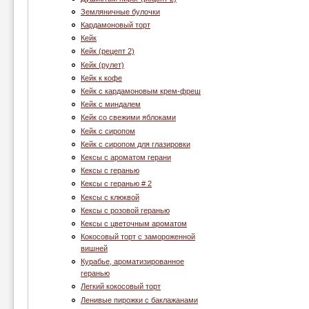
Земляничные булочки
Кардамоновый торт
Кейк
Кейк (рецепт 2)
Кейк (рулет)
Кейк к кофе
Кейк с кардамоновым крем-фреш
Кейк с миндалем
Кейк со свежими яблоками
Кейк с сиропом
Кейк с сиропом для глазировки
Кексы с ароматом герани
Кексы с геранью
Кексы с геранью # 2
Кексы с клюквой
Кексы с розовой геранью
Кексы с цветочным ароматом
Кокосовый торт с замороженной
вишней
Курабье, ароматизированное
геранью
Легкий кокосовый торт
Ленивые пирожки с баклажанами