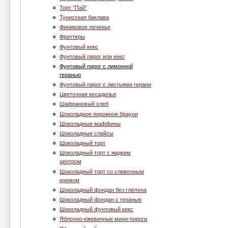
Торт ”Пай”
Тунисская баклава
Финиковое печенье
Фриттеры
Фунтовый кекс
Фунтовый пирог или кекс
Фунтовый пирог с лимонной
геранью
Фунтовый пирог с листьями герани
Цветочная кесадилья
Шафрановый хлеб
Шоколадное пирожное брауни
Шоколадные маффины
Шоколадные слайсы
Шоколадный торт
Шоколадный торт с жидким
центром
Шоколадный торт со сливочным
кремом
Шоколадный фондан без глютена
Шоколадный фондан с геранью
Шоколадный фунтовый кекс
Яблочно-ежевичные мини-пироги