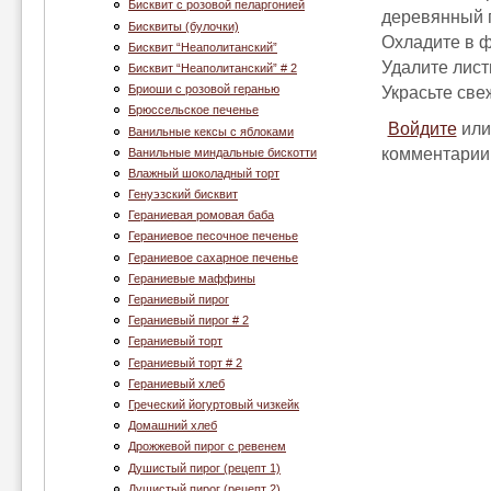
Бисквит с розовой пеларгонией
деревянный п
Бисквиты (булочки)
Охладите в ф
Бисквит “Неаполитанский”
Удалите лист
Бисквит “Неаполитанский” # 2
Бриоши с розовой геранью
Украсьте све
Брюссельское печенье
Войдите
ил
Ванильные кексы с яблоками
комментарии
Ванильные миндальные бискотти
Влажный шоколадный торт
Генуэзский бисквит
Гераниевая ромовая баба
Гераниевое песочное печенье
Гераниевое сахарное печенье
Гераниевые маффины
Гераниевый пирог
Гераниевый пирог # 2
Гераниевый торт
Гераниевый торт # 2
Гераниевый хлеб
Греческий йогуртовый чизкейк
Домашний хлеб
Дрожжевой пирог с ревенем
Душистый пирог (рецепт 1)
Душистый пирог (рецепт 2)