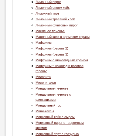
Лимонный пирог
Лимонный спонж кейк
Лимонный торт
Лимонный травяной хлеб
Лимонный фунтовый пирог
Масляное печенье
Масляный кекс с ароматом герани
Маффины
Маффины (рецепт 2)
Маффины (рецепт 3)
Маффины с шоколадным кремом
Маффины “Шоколад и розовая
герань”
Милопита
Милопитакья
Миндальное печенье
Миндальное печенье с
фисташками
Миндальный торт
Мини-кексы
Морковный кейк с сыром
Морковный пирог с творожным
кремом
Морковный торт с глазурью