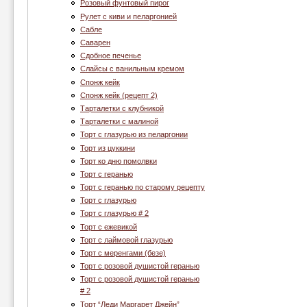
Розовый фунтовый пирог
Рулет с киви и пеларгонией
Сабле
Саварен
Сдобное печенье
Слайсы с ванильным кремом
Спонж кейк
Спонж кейк (рецепт 2)
Тарталетки с клубникой
Тарталетки с малиной
Торт c глазурью из пеларгонии
Торт из цуккини
Торт ко дню помолвки
Торт с геранью
Торт с геранью по старому рецепту
Торт с глазурью
Торт с глазурью # 2
Торт с ежевикой
Торт с лаймовой глазурью
Торт с меренгами (безе)
Торт с розовой душистой геранью
Торт с розовой душистой геранью
# 2
Торт “Леди Маргарет Джейн”