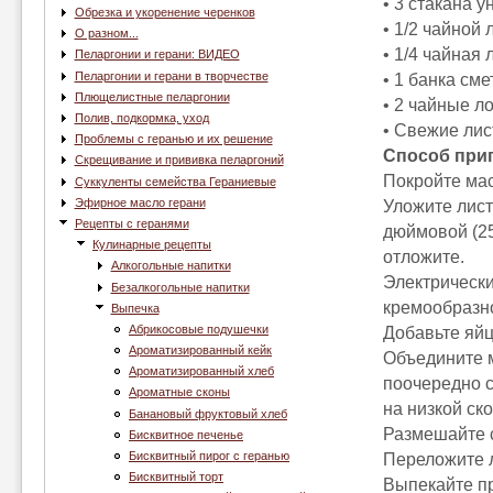
• 3 стакана 
Обрезка и укоренение черенков
• 1/2 чайной 
О разном...
• 1/4 чайная
Пеларгонии и герани: ВИДЕО
Пеларгонии и герани в творчестве
• 1 банка сме
Плющелистные пеларгонии
• 2 чайные л
Полив, подкормка, уход
• Свежие лис
Проблемы с геранью и их решение
Способ при
Скрещивание и прививка пеларгоний
Покройте мас
Суккуленты семейства Гераниевые
Эфирное масло герани
Уложите лист
Рецепты с геранями
дюймовой (25
Кулинарные рецепты
отложите.
Алкогольные напитки
Электрически
Безалкогольные напитки
кремообразно
Выпечка
Абрикосовые подушечки
Добавьте яйц
Ароматизированный кейк
Объедините м
Ароматизированный хлеб
поочередно с
Ароматные сконы
на низкой ск
Банановый фруктовый хлеб
Размешайте 
Бисквитное печенье
Бисквитный пирог с геранью
Переложите л
Бисквитный торт
Выпекайте пр