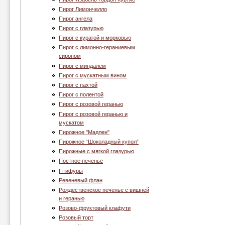
Пирог Лимончелло
Пирог ангела
Пирог с глазурью
Пирог с курагой и морковью
Пирог с лимонно-гераниевым
сиропом
Пирог с миндалем
Пирог с мускатным вином
Пирог с пахтой
Пирог с полентой
Пирог с розовой геранью
Пирог с розовой геранью и
мускатом
Пирожное "Мадлен"
Пирожное “Шоколадный купол”
Пирожные с мягкой глазурью
Постное печенье
Птифуры
Ревеневый флан
Рождественское печенье с вишней
и геранью
Розово-фруктовый клафути
Розовый торт