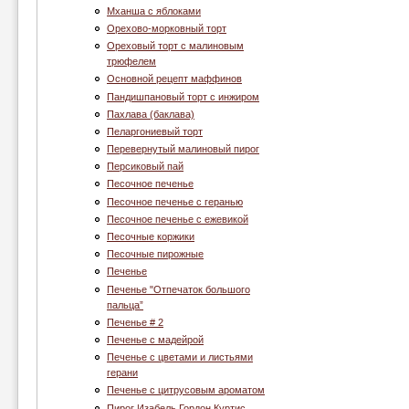
Мханша с яблоками
Орехово-морковный торт
Ореховый торт с малиновым
трюфелем
Основной рецепт маффинов
Пандишпановый торт с инжиром
Пахлава (баклава)
Пеларгониевый торт
Перевернутый малиновый пирог
Персиковый пай
Песочное печенье
Песочное печенье с геранью
Песочное печенье с ежевикой
Песочные коржики
Песочные пирожные
Печенье
Печенье "Отпечаток большого
пальца”
Печенье # 2
Печенье c мадейрой
Печенье с цветами и листьями
герани
Печенье с цитрусовым ароматом
Пирог Изабель Гордон Куртис