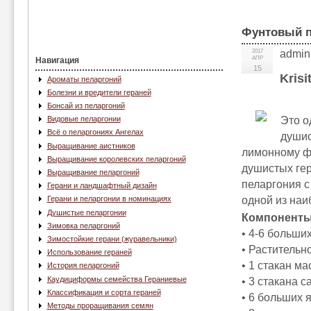
Фунтовый п
2017
admin
АПР
Навигация
15
Krisi
Ароматы пеларгоний
Болезни и вредители гераней
Бонсай из пеларгоний
Это о
Видовые пеларгонии
Всё о пеларгониях Ангелах
душис
Выращивание аистников
лимонному фу
Выращивание королевских пеларгоний
душистых гер
Выращивание пеларгоний
пеларгония с
Герани и ландшафтный дизайн
одной из наи
Герани и пеларгонии в номинациях
Душистые пеларгонии
Компоненты
Зимовка пеларгоний
• 4-6 больши
Зимостойкие герани (журавельники)
• Растительн
Использование гераней
• 1 стакан м
История пеларгоний
Каудициформы семейства Гераниевые
• 3 стакана с
Классификация и сорта гераней
• 6 больших я
Методы проращивания семян