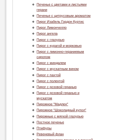
Печенье с цветами и листьями
герани
Печенье с цитрусовым ароматом
Пирог Изабель Гордон Куртис
Пирог Лимончелло
Пирог ангела
Пирог с глазурью
Пирог с курагой и морковью
Пирог с лимонно-гераниевым
сиропом
Пирог с миндалем
Пирог с мускатным вином
Пирог с пахтой
Пирог с полентой
Пирог с розовой геранью
Пирог с розовой геранью и
мускатом
Пирожное "Мадлен"
Пирожное “Шоколадный купол”
Пирожные с мягкой глазурью
Постное печенье
Птифуры
Ревеневый флан