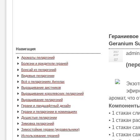
Гераниевое 
Geranium Su
Навигация
2017
admin
АПР
Ароматы пеларгоний
07
(пер
Болезни и вредители гераней
Бонсай из пеларгоний
Видовые пеларгонии
Всё о пеларгониях Ангелах
Экзот
Выращивание аистников
эфирн
Выращивание королевских пеларгоний
аромат, что 
Выращивание пеларгоний
Компоненты
Герани и ландшафтный дизайн
Герани и пеларгонии в номинациях
• 1 стакан сл
Душистые пеларгонии
• 1 стакан ра
Зимовка пеларгоний
• 1 стакан са
Зимостойкие герани (журавельники)
• 1 стакан са
Использование гераней