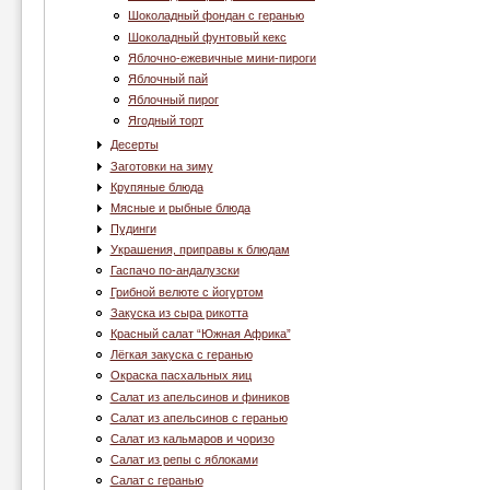
Шоколадный фондан с геранью
Шоколадный фунтовый кекс
Яблочно-ежевичные мини-пироги
Яблочный пай
Яблочный пирог
Ягодный торт
Десерты
Заготовки на зиму
Крупяные блюда
Мясные и рыбные блюда
Пудинги
Украшения, приправы к блюдам
Гаспачо по-андалузски
Грибной велюте с йогуртом
Закуска из сыра рикотта
Красный салат “Южная Африка”
Лёгкая закуска с геранью
Окраска пасхальных яиц
Салат из апельсинов и фиников
Салат из апельсинов с геранью
Салат из кальмаров и чоризо
Салат из репы с яблоками
Салат с геранью