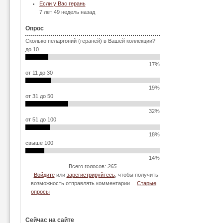
Если у Вас герань
7 лет 49 недель назад
Опрос
Сколько пеларгоний (гераней) в Вашей коллекции?
до 10
17%
от 11 до 30
19%
от 31 до 50
32%
от 51 до 100
18%
свыше 100
14%
Всего голосов:
265
Войдите
или
зарегистрируйтесь
, чтобы получить
возможность отправлять комментарии
Старые
опросы
Сейчас на сайте