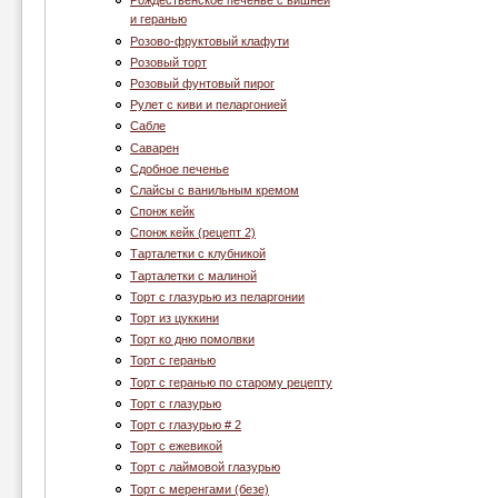
Рождественское печенье с вишней
и геранью
Розово-фруктовый клафути
Розовый торт
Розовый фунтовый пирог
Рулет с киви и пеларгонией
Сабле
Саварен
Сдобное печенье
Слайсы с ванильным кремом
Спонж кейк
Спонж кейк (рецепт 2)
Тарталетки с клубникой
Тарталетки с малиной
Торт c глазурью из пеларгонии
Торт из цуккини
Торт ко дню помолвки
Торт с геранью
Торт с геранью по старому рецепту
Торт с глазурью
Торт с глазурью # 2
Торт с ежевикой
Торт с лаймовой глазурью
Торт с меренгами (безе)