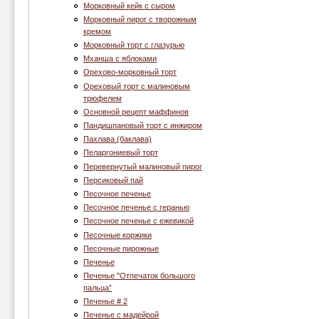
Морковный кейк с сыром
Морковный пирог с творожным
кремом
Морковный торт с глазурью
Мханша с яблоками
Орехово-морковный торт
Ореховый торт с малиновым
трюфелем
Основной рецепт маффинов
Пандишпановый торт с инжиром
Пахлава (баклава)
Пеларгониевый торт
Перевернутый малиновый пирог
Персиковый пай
Песочное печенье
Песочное печенье с геранью
Песочное печенье с ежевикой
Песочные коржики
Песочные пирожные
Печенье
Печенье "Отпечаток большого
пальца”
Печенье # 2
Печенье c мадейрой