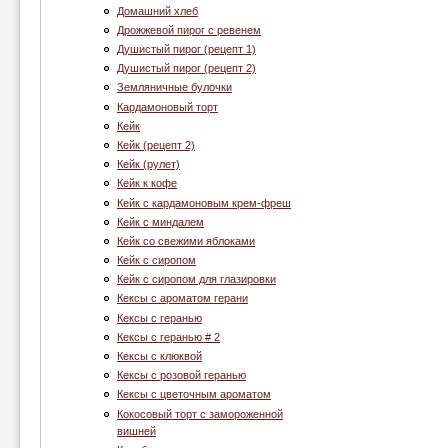
Домашний хлеб
Дрожжевой пирог с ревенем
Душистый пирог (рецепт 1)
Душистый пирог (рецепт 2)
Земляничные булочки
Кардамоновый торт
Кейк
Кейк (рецепт 2)
Кейк (рулет)
Кейк к кофе
Кейк с кардамоновым крем-фреш
Кейк с миндалем
Кейк со свежими яблоками
Кейк с сиропом
Кейк с сиропом для глазировки
Кексы с ароматом герани
Кексы с геранью
Кексы с геранью # 2
Кексы с клюквой
Кексы с розовой геранью
Кексы с цветочным ароматом
Кокосовый торт с замороженной
вишней