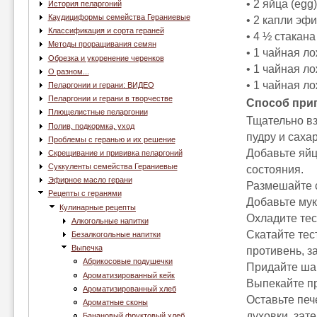
• 2 яйца (egg)
История пеларгоний
Каудициформы семейства Гераниевые
• 2 капли эфи
Классификация и сорта гераней
• 4 ½ стакана 
Методы проращивания семян
• 1 чайная ло
Обрезка и укоренение черенков
• 1 чайная л
О разном...
• 1 чайная лож
Пеларгонии и герани: ВИДЕО
Пеларгонии и герани в творчестве
Способ при
Плющелистные пеларгонии
Тщательно вз
Полив, подкормка, уход
пудру и сахар
Проблемы с геранью и их решение
Добавьте яйц
Скрещивание и прививка пеларгоний
Суккуленты семейства Гераниевые
состояния.
Эфирное масло герани
Размешайте с
Рецепты с геранями
Добавьте мук
Кулинарные рецепты
Охладите тес
Алкогольные напитки
Скатайте тес
Безалкогольные напитки
Выпечка
противень, з
Абрикосовые подушечки
Придайте ша
Ароматизированный кейк
Выпекайте пр
Ароматизированный хлеб
Оставьте печ
Ароматные сконы
духовки, зат
Банановый фруктовый хлеб