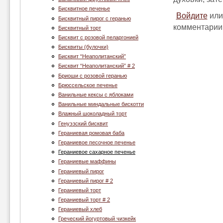
Бисквитное печенье
Войдите
ил
Бисквитный пирог с геранью
комментарии
Бисквитный торт
Бисквит с розовой пеларгонией
Бисквиты (булочки)
Бисквит “Неаполитанский”
Бисквит “Неаполитанский” # 2
Бриоши с розовой геранью
Брюссельское печенье
Ванильные кексы с яблоками
Ванильные миндальные бискотти
Влажный шоколадный торт
Генуэзский бисквит
Гераниевая ромовая баба
Гераниевое песочное печенье
Гераниевое сахарное печенье
Гераниевые маффины
Гераниевый пирог
Гераниевый пирог # 2
Гераниевый торт
Гераниевый торт # 2
Гераниевый хлеб
Греческий йогуртовый чизкейк