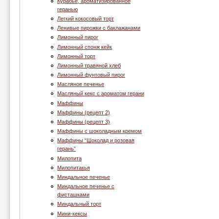
Курабье, ароматизированное
геранью
Легкий кокосовый торт
Ленивые пирожки с баклажанами
Лимонный пирог
Лимонный спонж кейк
Лимонный торт
Лимонный травяной хлеб
Лимонный фунтовый пирог
Масляное печенье
Масляный кекс с ароматом герани
Маффины
Маффины (рецепт 2)
Маффины (рецепт 3)
Маффины с шоколадным кремом
Маффины “Шоколад и розовая
герань”
Милопита
Милопитакья
Миндальное печенье
Миндальное печенье с
фисташками
Миндальный торт
Мини-кексы