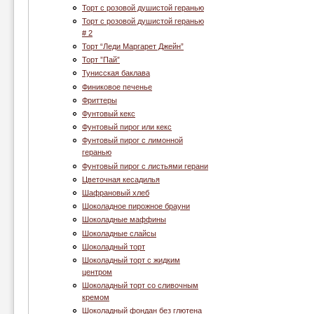
Торт с розовой душистой геранью
Торт с розовой душистой геранью
# 2
Торт “Леди Маргарет Джейн”
Торт ”Пай”
Тунисская баклава
Финиковое печенье
Фриттеры
Фунтовый кекс
Фунтовый пирог или кекс
Фунтовый пирог с лимонной
геранью
Фунтовый пирог с листьями герани
Цветочная кесадилья
Шафрановый хлеб
Шоколадное пирожное брауни
Шоколадные маффины
Шоколадные слайсы
Шоколадный торт
Шоколадный торт с жидким
центром
Шоколадный торт со сливочным
кремом
Шоколадный фондан без глютена