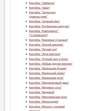
Коктейль “Забриски”
Коктейль “Закат”
Коктейль “Запретное
удовольствие”
Коктейль “Зеленый физ”
Коктейль “Клубничная шипучка”
Коктейль “Комплемент”
(“Complement”)
Коктейль “Красивые пузырьки”
Коктейль “Лесной мартини”
Коктейль “Летний сад”
Коктейль “Личи мартини”
Коктейль “Лунный свет и розы”
Коктейль “Любым другим именем”
Коктейль “Маленькая Италия”
Коктейль “Маленький принц”
Коктейль “Малиновая роза”
Коктейль “Мандариновый джин”
Коктейль “Медовые соты”
Коктейль “Медовый”
Коктейль “Мексиканская роза”
Коктейль “Милосердие”
Коктейль “Мохито с розовой
геранью”