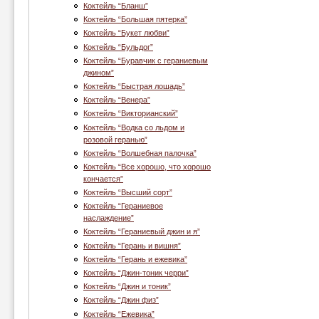
Коктейль “Бланш”
Коктейль “Большая пятерка”
Коктейль “Букет любви”
Коктейль “Бульдог”
Коктейль “Буравчик с гераниевым
джином”
Коктейль “Быстрая лошадь”
Коктейль “Венера”
Коктейль “Викторианский”
Коктейль “Водка со льдом и
розовой геранью”
Коктейль “Волшебная палочка”
Коктейль “Все хорошо, что хорошо
кончается”
Коктейль “Высший сорт”
Коктейль “Гераниевое
наслаждение”
Коктейль “Гераниевый джин и я”
Коктейль “Герань и вишня”
Коктейль “Герань и ежевика”
Коктейль “Джин-тоник черри”
Коктейль “Джин и тоник”
Коктейль “Джин физ”
Коктейль “Ежевика”