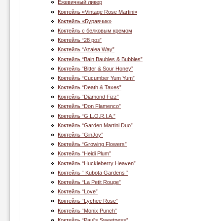
Ежевичный ликер
Коктейль «Vintage Rose Martini»
Коктейль «Буравчик»
Коктейль с белковым кремом
Коктейль “28 роз”
Коктейль “Azalea Way”
Коктейль “Bain Baubles & Bubbles”
Коктейль “Bitter & Sour Honey”
Коктейль “Cucumber Yum Yum”
Коктейль “Death & Taxes”
Коктейль “Diamond Fizz”
Коктейль “Don Flamenco”
Коктейль “G.L.O.R.I.A.”
Коктейль “Garden Martini Duo”
Коктейль “GinJoy”
Коктейль “Growing Flowers”
Коктейль “Heidi Plum”
Коктейль “Huckleberry Heaven”
Коктейль “ Kubota Gardens ”
Коктейль “La Petit Rouge”
Коктейль “Love”
Коктейль “Lychee Rose”
Коктейль “Monix Punch”
Коктейль “Paul's Sweetness”