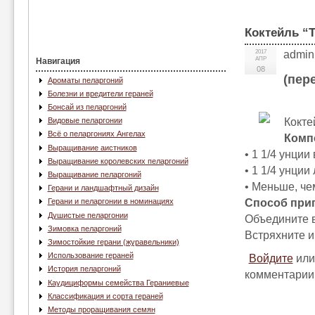
Коктейль “
2017
admin
АПР
Навигация
08
(пер
Ароматы пеларгоний
Болезни и вредители гераней
Бонсай из пеларгоний
Кокте
Видовые пеларгонии
Всё о пеларгониях Ангелах
Комп
Выращивание аистников
• 1 1/4 унции
Выращивание королевских пеларгоний
• 1 1/4 унци
Выращивание пеларгоний
• Меньше, че
Герани и ландшафтный дизайн
Способ при
Герани и пеларгонии в номинациях
Душистые пеларгонии
Объедините в
Зимовка пеларгоний
Встряхните и
Зимостойкие герани (журавельники)
Использование гераней
Войдите
ил
История пеларгоний
комментарии
Каудициформы семейства Гераниевые
Классификация и сорта гераней
Методы проращивания семян