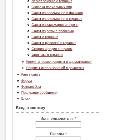
Лёгкая закуска с геранью
Окраска пасхальных яиц
Салат из апельсинов и фиников
Салат из апельсинов с геранью
Салат из кальмаров и чоризо
Салат из репы с яблоками
Салат с геранью
Салат с рукколой и геранью
Сюкрин и редис с соусом
Фриттата с геранью
Косметические рецепты и ароматерапия
Рецепты использований в ремеслах
Карта сайта
Форум
Фотоальбом
Последние сообщения
Блоги
Вход в систему
Имя пользователя:
*
Пароль:
*