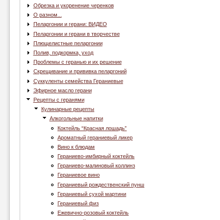
Обрезка и укоренение черенков
О разном...
Пеларгонии и герани: ВИДЕО
Пеларгонии и герани в творчестве
Плющелистные пеларгонии
Полив, подкормка, уход
Проблемы с геранью и их решение
Скрещивание и прививка пеларгоний
Суккуленты семейства Гераниевые
Эфирное масло герани
Рецепты с геранями
Кулинарные рецепты
Алкогольные напитки
Коктейль “Красная лошадь”
Ароматный гераниевый ликер
Вино к блюдам
Гераниево-имбирный коктейль
Гераниево-малиновый коллинз
Гераниевое вино
Гераниевый рождественский пунш
Гераниевый сухой мартини
Гераниевый физ
Ежевично-розовый коктейль