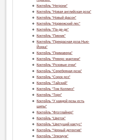
Коктейль “Негрони”
Коктейль “Новая английская роза”
Коктейль “Новый фасон”
Коктейль “Норвежский лес”
Коктейль “Па-де-де”
Коктейль “Пикник”
Коктейль “Прекрасная роза Нью-
Йорка”
Коктейль “Примавера”
Коктейль “Реверс мартини”
Коктейль “Розовые очки”
Коктейль “Серебряная роза”
Коктейль “Сорок роз”
Коктейль “Тайский”
Коктейль “Том Коллинз”
Коктейль “Торн”
Коктейль “У каждой розы есть
шипы”
Коктейль “Флэтлайнер”
Коктейль “Цветок”
Коктейль “Цветущий кактус”
Коктейль “Черный детектив”
Коктейль “Элизиум”