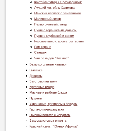
Коктейль “Ягоды с розмарином”
Лучший коктейль Хаммера
Майский напиток с земляникой
Малиновый ликер
Пеларгониевый ликер
Пунш с гераниевым джином
Пунш с клубникой и вином
Розовое вино с ароматом герани
Ром герани
Сангрия
Чай со льдом “Космос”
Безалкогольные напитки
Выпечка
Десерты
Заготовки на зиму
Крупяные блюда
Мясные и рыбные блюда
Пудинги
Украшения, приправы к блюдам
Гаспачо по-андалузски
Грибной велюте с йогуртом
Закуска из сыра рикотта
Красный салат “Южная Африка”