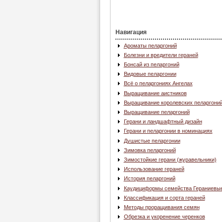
Навигация
Ароматы пеларгоний
Болезни и вредители гераней
Бонсай из пеларгоний
Видовые пеларгонии
Всё о пеларгониях Ангелах
Выращивание аистников
Выращивание королевских пеларгони
Выращивание пеларгоний
Герани и ландшафтный дизайн
Герани и пеларгонии в номинациях
Душистые пеларгонии
Зимовка пеларгоний
Зимостойкие герани (журавельники)
Использование гераней
История пеларгоний
Каудициформы семейства Гераниевы
Классификация и сорта гераней
Методы проращивания семян
Обрезка и укоренение черенков