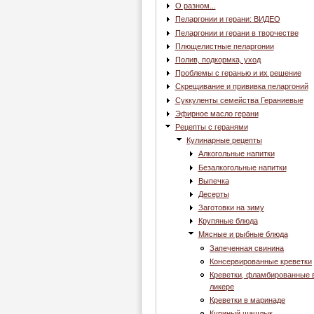
О разном...
Пеларгонии и герани: ВИДЕО
Пеларгонии и герани в творчестве
Плющелистные пеларгонии
Полив, подкормка, уход
Проблемы с геранью и их решение
Скрещивание и прививка пеларгоний
Суккуленты семейства Гераниевые
Эфирное масло герани
Рецепты с геранями
Кулинарные рецепты
Алкогольные напитки
Безалкогольные напитки
Выпечка
Десерты
Заготовки на зиму
Крупяные блюда
Мясные и рыбные блюда
Запеченная свинина
Консервированные креветки
Креветки, фламбированные 
ликере
Креветки в маринаде
Куриный шашлык,