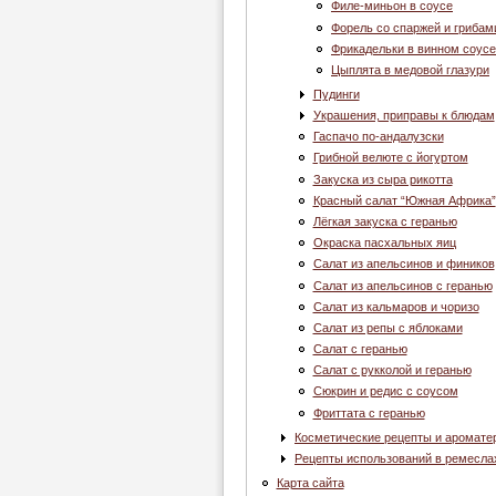
Филе-миньон в соусе
Форель со спаржей и грибам
Фрикадельки в винном соусе
Цыплята в медовой глазури
Пудинги
Украшения, приправы к блюдам
Гаспачо по-андалузски
Грибной велюте с йогуртом
Закуска из сыра рикотта
Красный салат “Южная Африка”
Лёгкая закуска с геранью
Окраска пасхальных яиц
Салат из апельсинов и фиников
Салат из апельсинов с геранью
Салат из кальмаров и чоризо
Салат из репы с яблоками
Салат с геранью
Салат с рукколой и геранью
Сюкрин и редис с соусом
Фриттата с геранью
Косметические рецепты и аромате
Рецепты использований в ремесла
Карта сайта