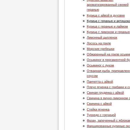
ароматизированный свежей
геранью
Курица с айвой в духовке
Курица с геранью и артишок
Курица с геранью и лаймом
Курица с лимоном и геранью
Лимонный цыпленок
Лосось на гриле
Морские гребешки
Обжаренный на гриле осьми
Осьминог в пергаментной б
Осьминог с луком
Отварная рыба, приправлен
соусом
Панчетта с айвой
Плечо ягненка с грибами и 
Свиная грудинка с айвой
Свинина в яично-лимонном 
Свинина с айвой
Стейки ягненка
Турнедо с горчицей
Фазан, запеченный с яблока
Фаршированные куриные ок