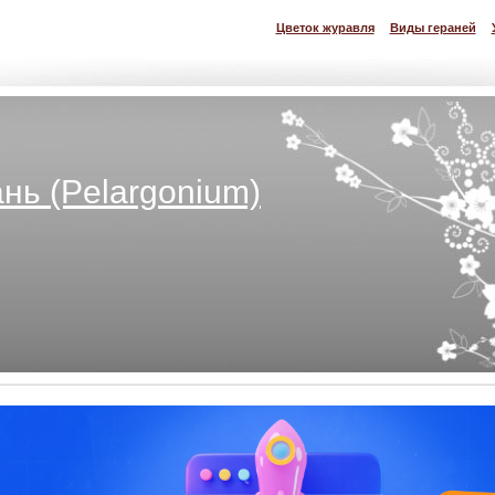
Цветок журавля
Виды гераней
нь (Pelargonium)