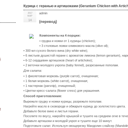
Курица с геранью и артишоками (Geranium Chicken with Artic
admin
2017
МАР
14
(перевод)
Компоненты на 4 порции:
• грудка и ножки от 1 курицы (chicken);
• 3 столовые ложки оливкового масла (olive oil);
• 300 мл сухого белого вина (dry white wine);
• 6 листьев душистой герани с ароматом лимона (lemon geranium), нар
й
• 6-12 сердцевин артишоков (heart of artichoke);
• 2 веточки молодого укропа (baby fennel), разрезанные пополам.
Для салата:
• 1 фиолетовая морковь (purple carrot), очищенная;
• 1 белая морковь (white carrot), очищенная;
• 1 пастернак (parsnip), очищенный;
• Цветки кресс-салата (flower cress) для украшения.
Способ приготовления:
Вырежьте грудку и ножки курицы, разрежьте пополам.
Нагрейте масло в сковороде и обжарьте курицу до золотистого цвета.
е
Добавьте белое вино и листья герани.
Посолите по вкусу, накройте крышкой и тушите на среднем огне в тече
Добавьте артишоки и молодой укроп и тушите еще 10 минут.
Подготовьте салат. Используя овощерезку Мандолин слайсер (Mandoline