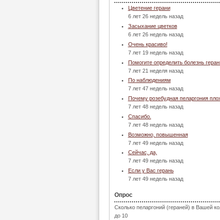
Цветение герани
6 лет 26 недель назад
Засыхание цветков
6 лет 26 недель назад
Очень красиво!
7 лет 19 недель назад
Помогите определить болезнь геран
7 лет 21 неделя назад
По наблюдениям
7 лет 47 недель назад
Почему розебудная пеларгония пло
7 лет 48 недель назад
Спасибо.
7 лет 48 недель назад
Возможно, повышенная
7 лет 49 недель назад
Сейчас, да,
7 лет 49 недель назад
Если у Вас герань
7 лет 49 недель назад
Опрос
Сколько пеларгоний (гераней) в Вашей к
до 10