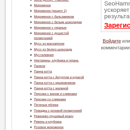
SeoHamm
Мороженое
ускоряет
Мороженое (рецепт 2)
результа
Мороженое с бальзамиком
Мороженое с белым шоколадом
Зареги
Мороженое с геранью
Мороженое с душистой
пеларгонией
Войдите
ил
Муcc из маскарпоне
комментарии
Мусс из белого шоколада
Мусталеврия
Нектарины, клубника и герань
Палюзе
Панна котта
Панна котта с йогуртом и курагой
Панна котта с крыжовником
Панна котта с малиной
Персики с вином и сливками
Персики со сливками
Печеные яблоки
Помадка с розовой пеларгонией
Ревенево-грушевый кранч
Ревень и клубника
Розовое мороженое