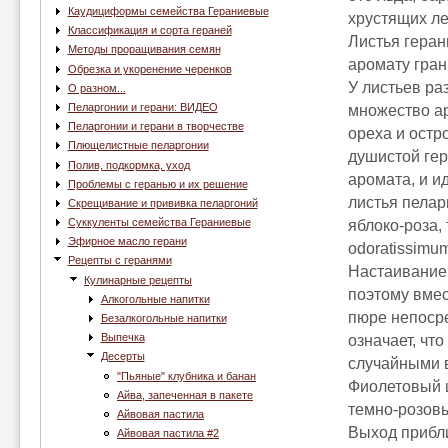
Каудициформы семейства Гераниевые
хрустящих ле
Классификация и сорта гераней
Листья геран
Методы проращивания семян
аромату гран
Обрезка и укоренение черенков
У листьев ра
О разном...
Пеларгонии и герани: ВИДЕО
множество ар
Пеларгонии и герани в творчестве
ореха и остр
Плющелистные пеларгонии
душистой гер
Полив, подкормка, уход
аромата, и и
Проблемы с геранью и их решение
листья пелар
Скрещивание и прививка пеларгоний
Суккуленты семейства Гераниевые
яблоко-роза,
Эфирное масло герани
odoratissimum
Рецепты с геранями
Настаивание 
Кулинарные рецепты
поэтому вмес
Алкогольные напитки
пюре непосре
Безалкогольные напитки
Выпечка
означает, чт
Десерты
случайными 
"Пьяные" клубника и банан
Фиолетовый 
Айва, запеченная в пакете
темно-розовы
Айвовая пастила
Выход прибли
Айвовая пастила #2