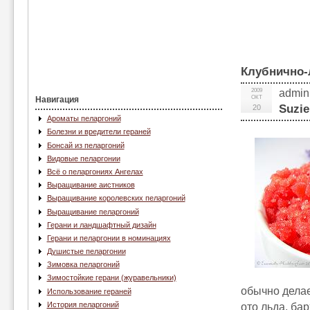
Клубнично-л
2009
admin
ОКТ
Навигация
Suzie
20
Ароматы пеларгоний
Болезни и вредители гераней
Бонсай из пеларгоний
Видовые пеларгонии
Всё о пеларгониях Ангелах
Выращивание аистников
Выращивание королевских пеларгоний
Выращивание пеларгоний
Герани и ландшафтный дизайн
Герани и пеларгонии в номинациях
Душистые пеларгонии
Зимовка пеларгоний
Зимостойкие герани (журавельники)
обычно делае
Использование гераней
История пеларгоний
ото льда, ба