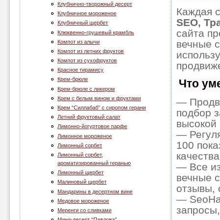
Клубнично-творожный десерт
Каждая с
Клубничное мороженое
SEO, Тр
Клубничный щербет
сайта пр
Клюквенно-грушевый крамбль
вечные с
Компот из алычи
Компот из летних фруктов
использ
Компот из сухофруктов
продвиже
Красное тирамису
Крем-брюле
Что ум
Крем-брюле с ликером
Крем с белым вином и фруктами
— Продв
Крем “Cиллабаб” с сиропом герани
подбор з
Летний фруктовый салат
высокой 
Лимонно-йогуртовое парфе
— Регуля
Лимонное мороженое
100 пока
Лимонный сорбет
качества
Лимонный сорбет,
ароматизированный геранью
— Все и
Лимонный щербет
вечные с
Малиновый щербет
отзывы, 
Мандарины в десертном вине
— SeoHam
Медовое мороженое
запросы,
Меренги со сливками
Мини-десерт “Павлова”