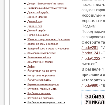
Десерт “Блаженство” из тыквы
нескольких ч
Диетические фруктовые тортики
создает хара
Душистый щербет
морозильнике
Дынные шарики
морозильник
Дынный курд
Подача:
Дынный суп
Дынный щербет
Перед подаче
Ежевика в сиропе
сервировочны
Желе из сладкого вина с фруктами
Смотрите та
Заварной крем с геранью
/node/281
- "
Заварной крем с желе из черешни
/node/1241
- 
Замороженный чизкейк
Запеченные яблоки
/node/1222
- 
Земляничный террин
листьев".
Зефир
В разделе "
Йогуртовая панна котта
признании д
Йогуртовое мороженое
категориях 
Йогурт с кумкватом
Карамелизованные груши
/node/990
- "
Клубника, герань и мята
Клубника c геранью
Забива
Клубника со сливками
Уникал
Клубнично-лавандовая гранита