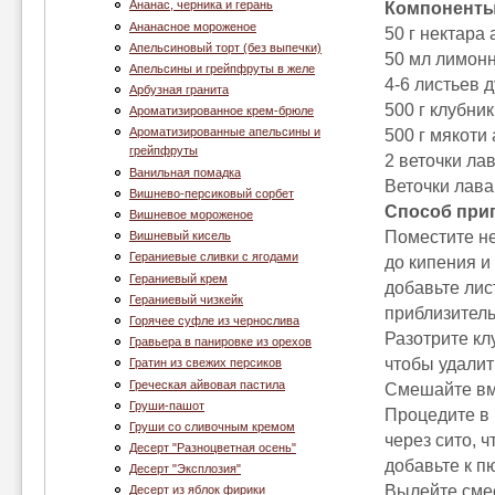
Ананас, черника и герань
Компоненты
Ананасное мороженое
50 г нектара 
Апельсиновый торт (без выпечки)
50 мл лимонн
Апельсины и грейпфруты в желе
4-6 листьев 
Арбузная гранита
500 г клубни
Ароматизированное крем-брюле
Ароматизированные апельсины и
500 г мякоти 
грейпфруты
2 веточки ла
Ванильная помадка
Веточки лава
Вишнево-персиковый сорбет
Способ при
Вишневое мороженое
Поместите не
Вишневый кисель
Гераниевые сливки с ягодами
до кипения и
Гераниевый крем
добавьте лис
Гераниевый чизкейк
приблизитель
Горячее суфле из чернослива
Разотрите кл
Гравьера в панировке из орехов
чтобы удалит
Гратин из свежих персиков
Греческая айвовая пастила
Смешайте вме
Груши-пашот
Процедите в 
Груши со сливочным кремом
через сито, 
Десерт "Разноцветная осень"
добавьте к п
Десерт "Эксплозия"
Вылейте смес
Десерт из яблок фирики