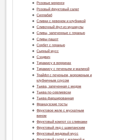
Розовые меренги
Розовый фруктовый салат
Силлабаб
Сливки с ревенем и клубникой
Сливочный фул из мушмулы
Сливы, запеченные с геранью
Сливы-пашот
Сорбет с геранью
Сырный мусс
Сэндвич
Тирамису в верринах
Тирамису с печеньем и малиной
Трайфл с печеньем, мороженым и
клубничным соусом
Тыква, запеченная с медом
Тыква по-севлиевски
Тыква фаршированная
Французские тосты
Фруктовое желе с мускатным
вином
Фруктовый компот со сливками
Фруктовый лед с шампанским
Фруктовый медовый мусс
Фруктовый салат с малиной и