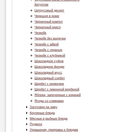
йогуртом
Цитрусовый десерт
Черешня в роме
Черничный компот
Черничный крисп
Чизкейк
Чизкейк без выпечки
Чизкейк с айвой
Чизкейк с геранью
Чизкейк с клубникой
Шоколадное суфле
Шоколадное фондю
Шоколадный мусс
Шоколадный сорбет
Щербет с кервелем
Щербет с лимонной вербеной
Яблоки, запеченные с корицей
Ягоды со сливками
Заготовки на зиму
Крупяные блюда
Мясные и рыбные блюда
Пудинги
Украшения, приправы к блюдам