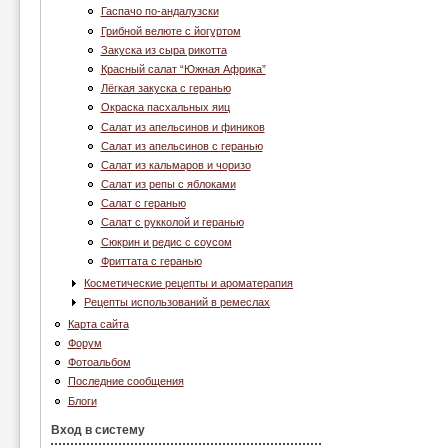
Гаспачо по-андалузски
Грибной велюте с йогуртом
Закуска из сыра рикотта
Красный салат “Южная Африка”
Лёгкая закуска с геранью
Окраска пасхальных яиц
Салат из апельсинов и фиников
Салат из апельсинов с геранью
Салат из кальмаров и чоризо
Салат из репы с яблоками
Салат с геранью
Салат с рукколой и геранью
Сюкрин и редис с соусом
Фриттата с геранью
Косметические рецепты и ароматерапия
Рецепты использований в ремеслах
Карта сайта
Форум
Фотоальбом
Последние сообщения
Блоги
Вход в систему