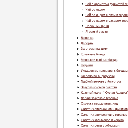
Чай с ароматом душистой г
Чай со льдом
Чай со льдом с личи и геран
Чай со льдом с сахаром гер
Яблочный пунш
Ягодный смузи
Выпечка
Десерты
Заготовки на зиму
Крупяные блюда
Мясные и рыбные блюда
Пудинги
Украшения, приправы к блюдам
Гаспачо по-андалузски
Грибной велюте с йогуртом
Закуска из сыра рикотта
Красный салат “Южная Африка”
Лёгкая закуска с геранью
Окраска пасхальных яиц
Салат из апельсинов и фиников
Салат из апельсинов с геранью
Салат из кальмаров и чоризо
Салат из репы с яблоками