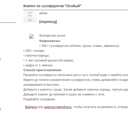
Компот из сухофруктов “Особый”
admin
2017
АПР
01
(перевод)
Болгарская кухня
Компоненты:
• 300 г сухофруктов (яблоки, груши, сливы, абрикосы);
• 200 г сахара;
• палочка корицы;
й
• 1 лист розовой душистой герани;
• цедра от 1 лимона.
Способ приготовления:
Промойте сухофрукты несколько раз в чуть теплой воде и залейте по
Варите до полного размягчения сухофруктов, сливы добавляйте поздне
развариваются быстрее.
Добавьте к компоту сахар. Затем добавьте палочку корицы, тертую це
Доведите компот до кипения и сразу же снимите с огня.
Подавайте холодным.
Войдите
или
зарегистрируйтесь
, чтобы получить возможность отпра
е