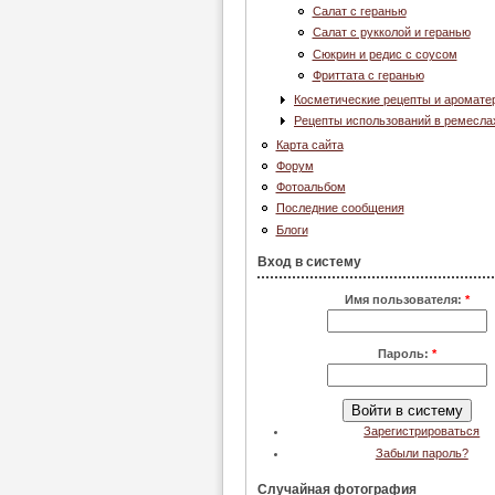
Салат с геранью
Салат с рукколой и геранью
Сюкрин и редис с соусом
Фриттата с геранью
Косметические рецепты и аромате
Рецепты использований в ремесла
Карта сайта
Форум
Фотоальбом
Последние сообщения
Блоги
Вход в систему
Имя пользователя:
*
Пароль:
*
Зарегистрироваться
Забыли пароль?
Случайная фотография