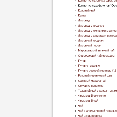
Компот из сезонных фруктов
Компот из сухофруктов “Ос
Красный чай
Кулер
Лимонад
Лимонад с геранью
Лимонад с листьями мелис
Лимонад с фруктами и ягод
Лимонный кордиал
Лимонный поссет
Марокканский зеленый чай
Освежающий чай со льдом
Пунш
Пунш с геранью
Пунш с розовой геранью # 2
Розовый гераниевый физ
Садовый масала чай
Смузи из персиков
Травяной чай с хризантема
Фруктовый сок-тоник
Фруктовый чай
Чай
Чай c апельсиновой геранью
Чай из шиповника