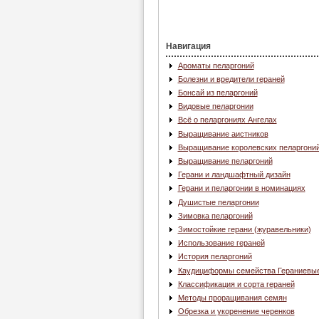
Навигация
Ароматы пеларгоний
Болезни и вредители гераней
Бонсай из пеларгоний
Видовые пеларгонии
Всё о пеларгониях Ангелах
Выращивание аистников
Выращивание королевских пеларгони
Выращивание пеларгоний
Герани и ландшафтный дизайн
Герани и пеларгонии в номинациях
Душистые пеларгонии
Зимовка пеларгоний
Зимостойкие герани (журавельники)
Использование гераней
История пеларгоний
Каудициформы семейства Гераниевы
Классификация и сорта гераней
Методы проращивания семян
Обрезка и укоренение черенков