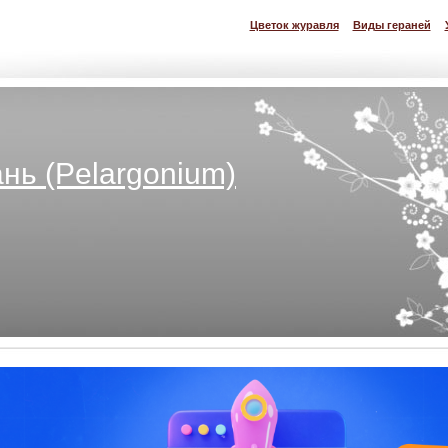
Цветок журавля
Виды гераней
нь (Pelargonium)