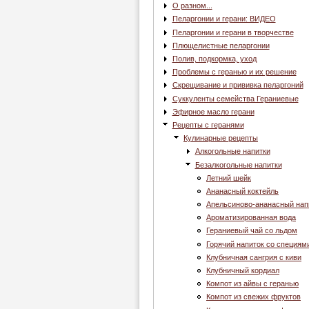
О разном...
Пеларгонии и герани: ВИДЕО
Пеларгонии и герани в творчестве
Плющелистные пеларгонии
Полив, подкормка, уход
Проблемы с геранью и их решение
Скрещивание и прививка пеларгоний
Суккуленты семейства Гераниевые
Эфирное масло герани
Рецепты с геранями
Кулинарные рецепты
Алкогольные напитки
Безалкогольные напитки
Летний шейк
Ананасный коктейль
Апельсиново-ананасный нап
Ароматизированная вода
Гераниевый чай со льдом
Горячий напиток со специям
Клубничная сангрия с киви
Клубничный кордиал
Компот из айвы с геранью
Компот из свежих фруктов