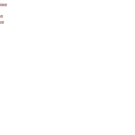
ерани
ью
ани