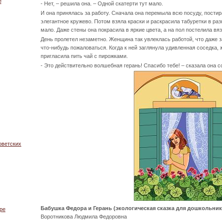
е
- Нет, – решила она. – Одной скатерти тут мало.
И она принялась за работу. Сначала она перемыла всю посуду, пости
элегантное кружево. Потом взяла краски и раскрасила табуретки в раз
мало. Даже стены она покрасила в яркие цвета, а на пол постелила вя
День пролетел незаметно. Женщина так увлеклась работой, что даже з
что-нибудь пожаловаться. Когда к ней заглянула удивленная соседка,
пригласила пить чай с пирожками.
- Это действительно волшебная герань! Спасибо тебе! – сказала она с
оветских
Бабушка Федора и Герань (экологическая сказка для дошкольник
ре
Воротникова Людмила Федоровна