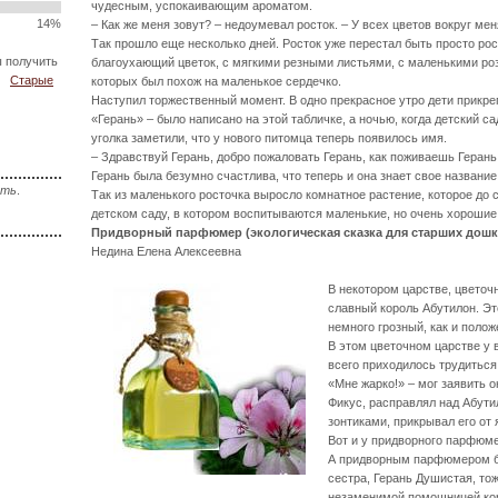
чудесным, успокаивающим ароматом.
14%
– Как же меня зовут? – недоумевал росток. – У всех цветов вокруг меня
Так прошло еще несколько дней. Росток уже перестал быть просто рос
ы получить
благоухающий цветок, с мягкими резными листьями, с маленькими ро
Старые
которых был похож на маленькое сердечко.
Наступил торжественный момент. В одно прекрасное утро дети прикре
«Герань» – было написано на этой табличке, а ночью, когда детский са
уголка заметили, что у нового питомца теперь появилось имя.
– Здравствуй Герань, добро пожаловать Герань, как поживаешь Герань
Герань была безумно счастлива, что теперь и она знает свое название
сть
.
Так из маленького росточка выросло комнатное растение, которое до 
детском саду, в котором воспитываются маленькие, но очень хорошие
Придворный парфюмер (экологическая сказка для старших дош
Недина Елена Алексеевна
В некотором царстве, цветоч
славный король Абутилон. Эт
немного грозный, как и поло
В этом цветочном царстве у 
всего приходилось трудиться
«Мне жарко!» – мог заявить он 
Фикус, расправлял над Абути
зонтиками, прикрывал его от
Вот и у придворного парфюме
А придворным парфюмером бы
сестра, Герань Душистая, то
незаменимой помощницей кор