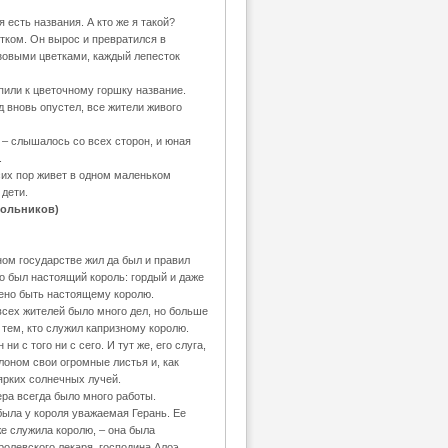
 есть названия. А кто же я такой?
тком. Он вырос и превратился в
зовыми цветками, каждый лепесток
пили к цветочному горшку название.
д вновь опустел, все жители живого
 – слышалось со всех сторон, и юная
.
сих пор живет в одном маленьком
 дети.
кольников)
ном государстве жил да был и правил
о был настоящий король: гордый и даже
жено быть настоящему королю.
всех жителей было много дел, но больше
 тем, кто служил капризному королю.
ни с того ни с сего. И тут же, его слуга,
лоном свои огромные листья и, как
 ярких солнечных лучей.
ра всегда было много работы.
ла у короля уважаемая Герань. Ее
же служила королю, – она была
олевского лекаря, господина Алоэ.