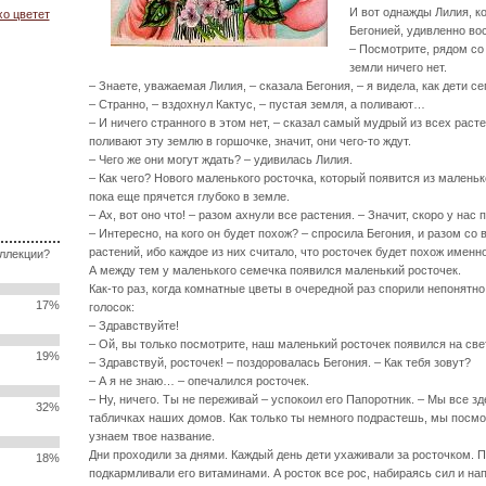
И вот однажды Лилия, к
хо цветет
Бегонией, удивленно во
– Посмотрите, рядом со
земли ничего нет.
– Знаете, уважаемая Лилия, – сказала Бегония, – я видела, как дети с
– Странно, – вздохнул Кактус, – пустая земля, а поливают…
– И ничего странного в этом нет, – сказал самый мудрый из всех раст
поливают эту землю в горшочке, значит, они чего-то ждут.
– Чего же они могут ждать? – удивилась Лилия.
– Как чего? Нового маленького росточка, который появится из маленьк
пока еще прячется глубоко в земле.
– Ах, вот оно что! – разом ахнули все растения. – Значит, скоро у нас
– Интересно, на кого он будет похож? – спросила Бегония, и разом с
растений, ибо каждое из них считало, что росточек будет похож именно
оллекции?
А между тем у маленького семечка появился маленький росточек.
Как-то раз, когда комнатные цветы в очередной раз спорили непонятн
17%
голосок:
– Здравствуйте!
– Ой, вы только посмотрите, наш маленький росточек появился на свет
19%
– Здравствуй, росточек! – поздоровалась Бегония. – Как тебя зовут?
– А я не знаю… – опечалился росточек.
– Ну, ничего. Ты не переживай – успокоил его Папоротник. – Мы все з
32%
табличках наших домов. Как только ты немного подрастешь, мы посмо
узнаем твое название.
Дни проходили за днями. Каждый день дети ухаживали за росточком. 
18%
подкармливали его витаминами. А росток все рос, набираясь сил и на