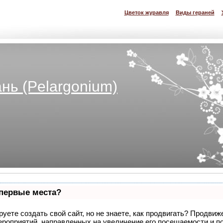
Цветок журавля
Виды гераней
нь (Pelargonium)
 первые места?
уете создать свой сайт, но не знаете, как продвигать? Продвиже
ероприятий, направленных на увеличение его посещаемости и п