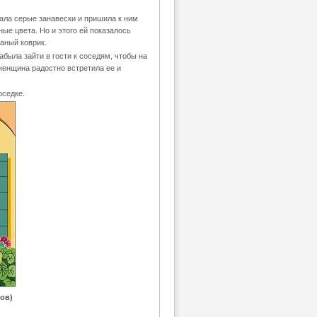
рала серые занавески и пришила к ним
ные цвета. Но и этого ей показалось
заный коврик.
абыла зайти в гости к соседям, чтобы на
 женщина радостно встретила ее и
оседке.
ов)