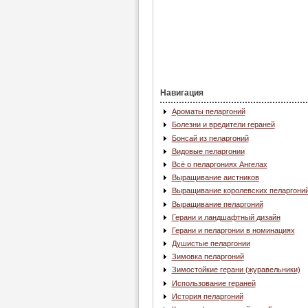
Навигация
Ароматы пеларгоний
Болезни и вредители гераней
Бонсай из пеларгоний
Видовые пеларгонии
Всё о пеларгониях Ангелах
Выращивание аистников
Выращивание королевских пеларгони
Выращивание пеларгоний
Герани и ландшафтный дизайн
Герани и пеларгонии в номинациях
Душистые пеларгонии
Зимовка пеларгоний
Зимостойкие герани (журавельники)
Использование гераней
История пеларгоний