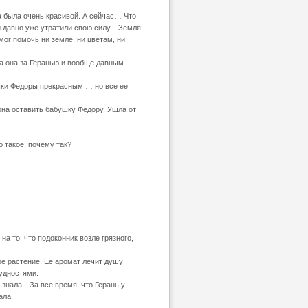
а была очень красивой. А сейчас… Что
рни давно уже утратили свою силу…Земля
ог помочь ни земле, ни цветам, ни
а она за Геранью и вообще давным-
ушки Федоры прекрасным … но все ее
она оставить бабушку Федору. Ушла от
о такое, почему так?
а то, что подоконник возле грязного,
ое растение. Ее аромат лечит душу
рудностями.
и знала…За все время, что Герань у
ала.