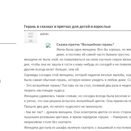
Герань в сказках и притчах для детей и взрослых
admin
2012
МАР
26
Сказка-притча “Волшебная герань”
Жила-была одна женщина. Все бы хорошо, но же
доме, и поэтому ей самой часто бывало грустно,
женщина не была злой, но пожаловаться на свою скучную серую жизнь
дня, чтобы она не зашла в гости к кому-нибудь из соседей и не пожало
другим всегда везет больше, чем ей.
Однажды соседка этой женщины, которой надоели вечные жалобы, пода
была самая обычная герань, которую можно увидеть в любом доме. С
й
- Это волшебная герань! Поставь ее на стол, поливай два раза в неде
творить настоящие чудеса.
Женщина удивилась таким словам, но соседка всегда была веселая и к
и уютно, что она решила испытать волшебный цветок. Она принесла ге
Прошло два дня, но ничего чудесного не произошло.
- Как же так? – думала женщина. Она осмотрела цветок со всех сторон
пышными розовыми цветами, в ярком нарядном горшке. – Наверное, ей
некрасивом столе без скатерти.
Женщина достала из шкафа льняную скатерть с вышивкой и постелила