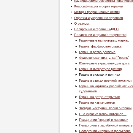
Каудициформы семейства Гераниевы
Классификация и сорта гераней
Методы проращивания семян
Обрезка и укоренение черенков
О разном...
Пеларгонии и герани: ВИДЕО
Пеларгонии и герани в творчестве
Гераниевые на почтовых марках
Герань: фарфоровая сказка
Герань в ретро-рекламе
Федоскинская шкатулка “Герань”
Ювелирные украшения для дома
Герань в литературе (стихи)
Герань в сказках и притчах
Герань в стихах военной тематики
Герань на картинах российских и с
художников
Герань на ретро-открытках
Герань на языке цветов
Загадки, частушки, песни о герани
Она украсит любой интерьер…
Пеларгонии (герани) в живописи
Пеларгонии в зарубежной литерату
Пеларгонии и герани в фольклоре