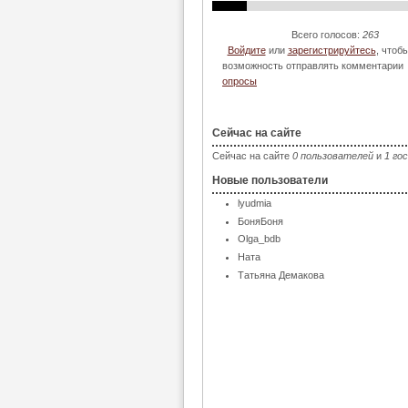
Всего голосов:
263
Войдите
или
зарегистрируйтесь
, чтоб
возможность отправлять комментарии
опросы
Сейчас на сайте
Сейчас на сайте
0 пользователей
и
1 го
Новые пользователи
lyudmia
БоняБоня
Olga_bdb
Ната
Татьяна Демакова