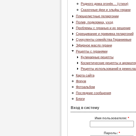
Родного дома огонёк… (стихи)
Сказочные феи и эльфы герани
Плющелистные пеларгонии
Полив, подкормка, уход
Проблемы с геранью и их решение
Скрещивание и прививка пеларгоний
Суккуленты семейства Гераниевые
Эфирное масло герани
Рецепты с геранями
Кулинарные рецепты
Косметические рецепты и аромате
Рецепты использований в ремесла
Карта сайта
Форум
Фотоальбом
Последние сообщения
Блоги
Вход в систему
Имя пользователя:
*
Пароль:
*