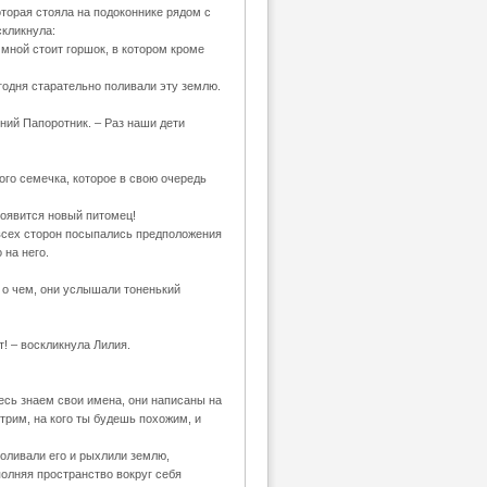
оторая стояла на подоконнике рядом с
скликнула:
 мной стоит горшок, в котором кроме
егодня старательно поливали эту землю.
ений Папоротник. – Раз наши дети
ого семечка, которое в свою очередь
 появится новый питомец!
о всех сторон посыпались предположения
 на него.
о о чем, они услышали тоненький
! – воскликнула Лилия.
десь знаем свои имена, они написаны на
трим, на кого ты будешь похожим, и
Поливали его и рыхлили землю,
полняя пространство вокруг себя