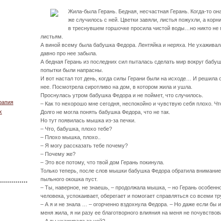
Жила-была Герань. Бедная, несчастная Герань. Когда-то он
же случилось с ней. Цветки завяли, листья пожухли, а ко
в треснувшем горшочке просила чистой воды…но никто не м
листьям.
А виной всему была бабушка Федора. Лентяйка и неряха. Не ухаживал
давно про нее забыла.
А бедная Герань из последних сил пыталась сделать мир вокруг баб
попытки были напрасны.
И вот настал тот день, когда силы Герани были на исходе… И решила 
нее. Посмотрела сиротливо на дом, в котором жила и ушла.
Проснулась утром бабушка Федора и не поймет, что случилось.
рапия
– Как то нехорошо мне сегодня, неспокойно и чувствую себя плохо. Чт
х
Долго не могла понять бабушка Федора, что не так.
Но тут появилась мышка из-за печки.
– Что, бабушка, плохо тебе?
– Плохо мышка, плохо..
– Я могу рассказать тебе почему?
– Почему же?
– Это все потому, что твой дом Герань покинула.
Только теперь, после слов мышки бабушка Федора обратила внимание н
пыльного окошка пуст.
– Ты, наверное, не знаешь, – продолжала мышка, – но Герань особенн
человека, успокаивает, оберегает и помогает справляться со всеми т
– А я и не знала … – огорченно вздохнула Федора. – Но даже если бы 
меня жила, я ни разу ее благотворного влияния на меня не почувствов