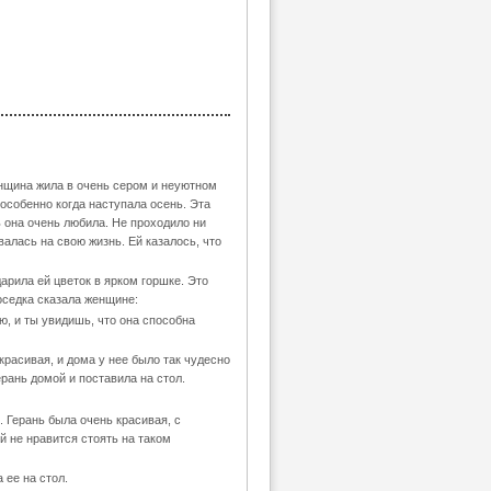
нщина жила в очень сером и неуютном
 особенно когда наступала осень. Эта
 она очень любила. Не проходило ни
валась на свою жизнь. Ей казалось, что
рила ей цветок в ярком горшке. Это
оседка сказала женщине:
лю, и ты увидишь, что она способна
расивая, и дома у нее было так чудесно
рань домой и поставила на стол.
. Герань была очень красивая, с
 не нравится стоять на таком
 ее на стол.