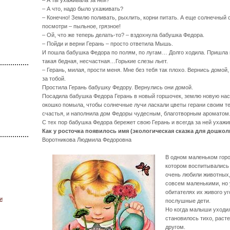
– А ты ухаживала за ней?
– А что, надо было ухаживать?
– Конечно! Землю поливать, рыхлить, корни питать. А еще солнечный
посмотри – пыльное, грязное!
– Ой, что же теперь делать-то? – вздохнула бабушка Федора.
– Пойди и верни Герань – просто ответила Мышь.
И пошла бабушка Федора по полям, по лугам… Долго ходила. Пришла на
такая бедная, несчастная…Горькие слезы льет.
– Герань, милая, прости меня. Мне без тебя так плохо. Вернись домой,
за тобой.
Простила Герань бабушку Федору. Вернулись они домой.
Посадила бабушка Федора Герань в новый горшочек, землю новую нас
окошко помыла, чтобы солнечные лучи ласкали цветы герани своим те
счастья, и наполнила дом Федоры чудесным, благотворным ароматом
С тех пор бабушка Федора бережет свою Герань и всегда за ней ухажи
Как у росточка появилось имя (экологическая сказка для дошко
Воротникова Людмила Федоровна
В одном маленьком горо
котором воспитывались 
очень любили животных, 
совсем маленькими, но 
обитателях их живого уг
и
послушные дети.
Но когда малыши уходил
становилось тихо, раст
другом.