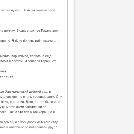
 свет ей нужен…А ты на окошко свое
 поляну. Видит, сидит ее Герань вся
 прошу. Я буду беречь тебя, ухаживать
ыпала, порыхлила, полила, а еще
плом и светом. И зацвела Герань от
.
вает.
льников)
де был маленький детский сад, в
маленькие, но очень хорошие дети. Они
птиц, растения. Дети, хотя и были еще
уже могли сами заботиться об
олка. Такие это вот были хорошие и
и домой, и в коридорах детского сада
ения и животные разговаривали друг с