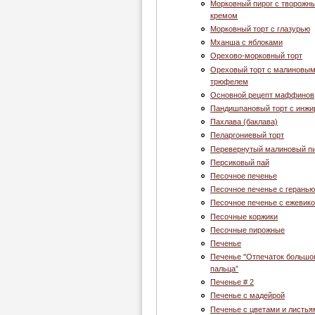
Морковный пирог с творожн
кремом
Морковный торт с глазурью
Мханша с яблоками
Орехово-морковный торт
Ореховый торт с малиновы
трюфелем
Основной рецепт маффинов
Пандишпановый торт с инж
Пахлава (баклава)
Пеларгониевый торт
Перевернутый малиновый п
Персиковый пай
Песочное печенье
Песочное печенье с геранью
Песочное печенье с ежевик
Песочные коржики
Песочные пирожные
Печенье
Печенье "Отпечаток большо
пальца”
Печенье # 2
Печенье c мадейрой
Печенье с цветами и листья