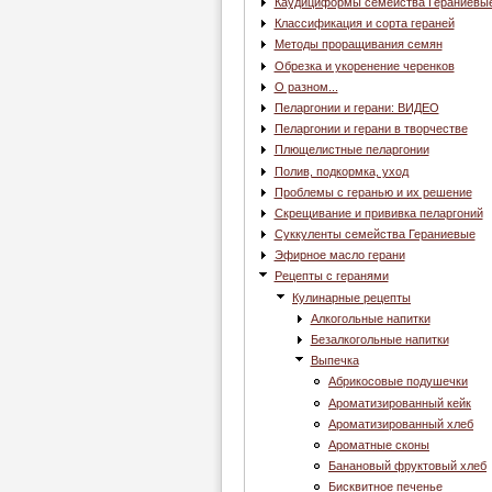
Каудициформы семейства Гераниевы
Классификация и сорта гераней
Методы проращивания семян
Обрезка и укоренение черенков
О разном...
Пеларгонии и герани: ВИДЕО
Пеларгонии и герани в творчестве
Плющелистные пеларгонии
Полив, подкормка, уход
Проблемы с геранью и их решение
Скрещивание и прививка пеларгоний
Суккуленты семейства Гераниевые
Эфирное масло герани
Рецепты с геранями
Кулинарные рецепты
Алкогольные напитки
Безалкогольные напитки
Выпечка
Абрикосовые подушечки
Ароматизированный кейк
Ароматизированный хлеб
Ароматные сконы
Банановый фруктовый хлеб
Бисквитное печенье