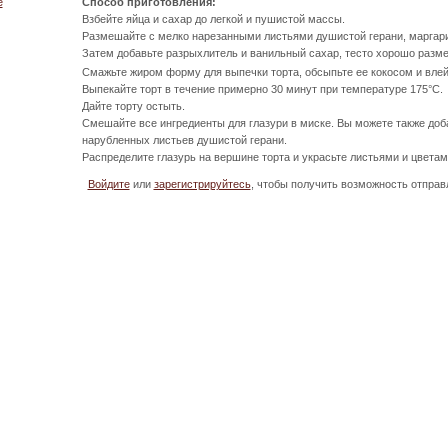
Способ приготовления:
е
Взбейте яйца и сахар до легкой и пушистой массы.
Размешайте с мелко нарезанными листьями душистой герани, маргар
Затем добавьте разрыхлитель и ванильный сахар, тесто хорошо разм
Смажьте жиром форму для выпечки торта, обсыпьте ее кокосом и влей
Выпекайте торт в течение примерно 30 минут при температуре 175°С.
Дайте торту остыть.
Смешайте все ингредиенты для глазури в миске. Вы можете также доб
нарубленных листьев душистой герани.
Распределите глазурь на вершине торта и украсьте листьями и цветам
Войдите
или
зарегистрируйтесь
, чтобы получить возможность отпра