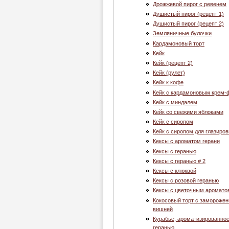
Дрожжевой пирог с ревенем
Душистый пирог (рецепт 1)
Душистый пирог (рецепт 2)
Земляничные булочки
Кардамоновый торт
Кейк
Кейк (рецепт 2)
Кейк (рулет)
Кейк к кофе
Кейк с кардамоновым крем
Кейк с миндалем
Кейк со свежими яблоками
Кейк с сиропом
Кейк с сиропом для глазиров
Кексы с ароматом герани
Кексы с геранью
Кексы с геранью # 2
Кексы с клюквой
Кексы с розовой геранью
Кексы с цветочным аромато
Кокосовый торт с заморожен
вишней
Курабье, ароматизированно
геранью