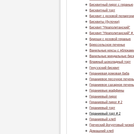
Бисквитный пирог с геранью
Бисквитный торт
Бисквит с розовой пеларгон
Бисквиты (булочки)
Бисквит “Неаполитанский”
Бисквит “Неаполитанский” # 
Бриоши с розовой геранью
Брюссельское печенье
Ванильные кексы с яблокам
Ванильные миндальные биск
Влажный шоколадный торт
Генуэзский бисквит
Гераниевая ромовая баба
Гераниевое песочное печен
Гераниевое сахарное печен
Гераниевые маффины
Гераниевый пирог
Гераниевый пирог # 2
Гераниевый торт
Гераниевый торт # 2
Гераниевый хлеб
Греческий йогуртовый чизке
Домашний хлеб