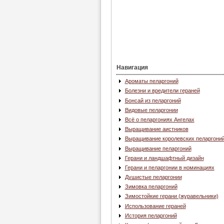
Навигация
Ароматы пеларгоний
Болезни и вредители гераней
Бонсай из пеларгоний
Видовые пеларгонии
Всё о пеларгониях Ангелах
Выращивание аистников
Выращивание королевских пеларгони
Выращивание пеларгоний
Герани и ландшафтный дизайн
Герани и пеларгонии в номинациях
Душистые пеларгонии
Зимовка пеларгоний
Зимостойкие герани (журавельники)
Использование гераней
История пеларгоний