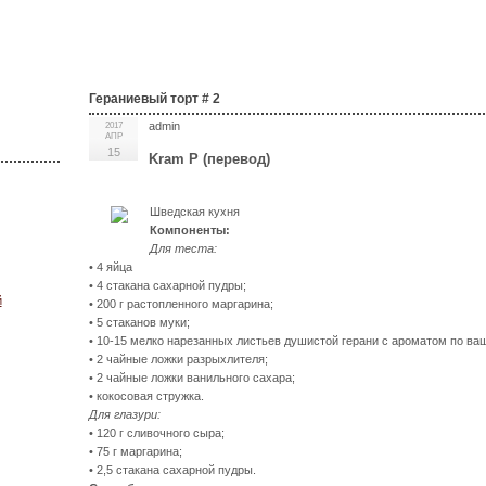
Гераниевый торт # 2
admin
2017
АПР
15
Kram P (перевод)
Шведская кухня
Компоненты:
Для теста:
• 4 яйца
• 4 стакана сахарной пудры;
й
• 200 г растопленного маргарина;
• 5 стаканов муки;
• 10-15 мелко нарезанных листьев душистой герани с ароматом по ва
• 2 чайные ложки разрыхлителя;
• 2 чайные ложки ванильного сахара;
• кокосовая стружка.
Для глазури:
• 120 г сливочного сыра;
• 75 г маргарина;
• 2,5 стакана сахарной пудры.