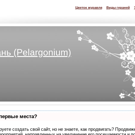
Цветок журавля
Виды гераней
нь (Pelargonium)
 первые места?
уете создать свой сайт, но не знаете, как продвигать? Продвиже
ероприятий, направленных на увеличение его посещаемости и п