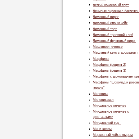
Легкий кокосовый торт
Ленивые пирожки с баклажа
Лимонный пирог
Лимонный спонж кейк
Лимонный торт
Лимонный травяной хлеб
Лимонный фунтовый пирог
Масляное печенье
Масляный кекс с ароматом 
Маффины
Маффины (рецепт 2)
Маффины (рецепт 3)
Маффины с шоколадным кр
Маффины “Шоколад и розов
герань”
Милопита
Милопитакья
Миндальное печенье
Миндальное печенье с
фисташками
Миндальный торт
Мини-кексы
Морковный кейк с сыром