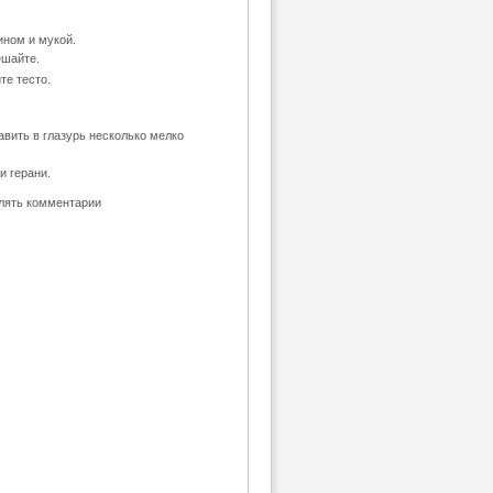
ином и мукой.
ешайте.
те тесто.
авить в глазурь несколько мелко
и герани.
влять комментарии