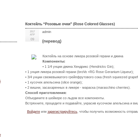
Коктейль “Розовые очки” (Rose Colored Glasses)
admin
2017
АПР
09
(перевод)
Коктейль на основе ликера розовой герани и джина
Компоненты:
• 1 1/4 унции джина Хендрикс (Hendricks Gin);
• 1 унция ликера розовой герани (broVo +RG Rose Geranium Liqueur);
• 3/4 унции свежевыжатого грейпфрутового сока (fresh squeezed grapefrui
й
• 1 кусочек апельсина (slice orange);
• 2 вишни, засахаренных в ликере - мараска (maraschino cherries).
Способ приготовления:
Объедините в шейкере со льдом все компоненты.
Встряхните, процедите и подавайте, украсив кусочком апельсина и ви
Войдите
или
зарегистрируйтесь
, чтобы получить возможность отпра
е