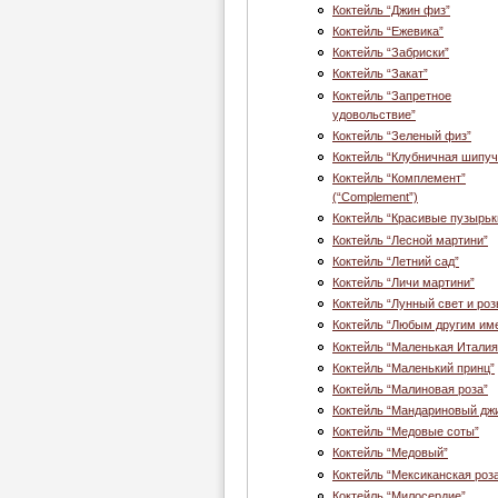
Коктейль “Джин физ”
Коктейль “Ежевика”
Коктейль “Забриски”
Коктейль “Закат”
Коктейль “Запретное
удовольствие”
Коктейль “Зеленый физ”
Коктейль “Клубничная шипуч
Коктейль “Комплемент”
(“Complement”)
Коктейль “Красивые пузырьк
Коктейль “Лесной мартини”
Коктейль “Летний сад”
Коктейль “Личи мартини”
Коктейль “Лунный свет и роз
Коктейль “Любым другим им
Коктейль “Маленькая Италия
Коктейль “Маленький принц”
Коктейль “Малиновая роза”
Коктейль “Мандариновый дж
Коктейль “Медовые соты”
Коктейль “Медовый”
Коктейль “Мексиканская роз
Коктейль “Милосердие”