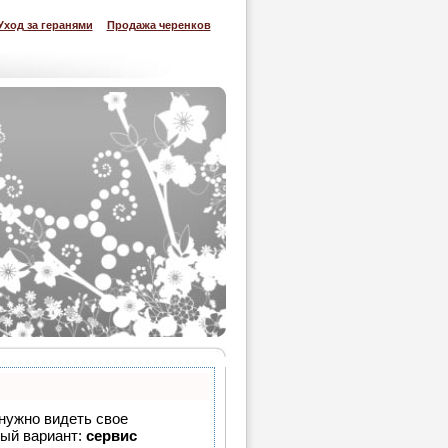
Уход за геранями
Продажа черенков
 нужно видеть свое
ный вариант:
сервис