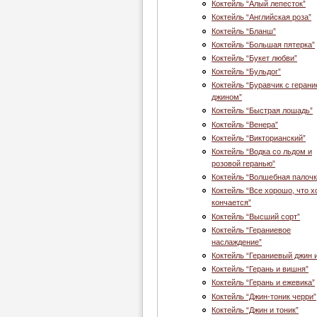
Коктейль “Алый лепесток”
Коктейль “Английская роза”
Коктейль “Бланш”
Коктейль “Большая пятерка”
Коктейль “Букет любви”
Коктейль “Бульдог”
Коктейль “Буравчик с геран
джином”
Коктейль “Быстрая лошадь”
Коктейль “Венера”
Коктейль “Викторианский”
Коктейль “Водка со льдом и
розовой геранью”
Коктейль “Волшебная палочк
Коктейль “Все хорошо, что 
кончается”
Коктейль “Высший сорт”
Коктейль “Гераниевое
наслаждение”
Коктейль “Гераниевый джин и
Коктейль “Герань и вишня”
Коктейль “Герань и ежевика”
Коктейль “Джин-тоник черри”
Коктейль “Джин и тоник”