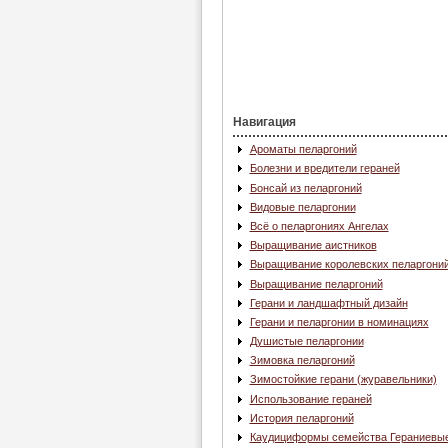
Навигация
Ароматы пеларгоний
Болезни и вредители гераней
Бонсай из пеларгоний
Видовые пеларгонии
Всё о пеларгониях Ангелах
Выращивание аистников
Выращивание королевских пеларгони
Выращивание пеларгоний
Герани и ландшафтный дизайн
Герани и пеларгонии в номинациях
Душистые пеларгонии
Зимовка пеларгоний
Зимостойкие герани (журавельники)
Использование гераней
История пеларгоний
Каудициформы семейства Гераниевы