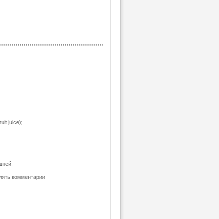
t juice);
шней.
влять комментарии