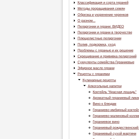
Классификация и сорта гераней
Методы проращивания семян
Обрезка и укоренение черенков
О разном...
Пеларгонии и герани: ВИДЕО
Пеларгонии и герани в творчестве
Плющелистные пеларгонии
Полив, подкормка, уход
Проблемы с геранью и их решение
Скрещивание и прививка пеларгоний
Суккуленты семейства Гераниевые
Эфирное масло герани
Рецепты с геранями
Кулинарные рецепты
Алкогольные напитки
Коктейль “Красная лошадь”
Ароматный гераниевый лике
Вино к блюдам
Гераниево-имбирный коктей
Гераниево-малиновый колли
Гераниевое вино
Гераниевый рождественский
Гераниевый сухой мартини