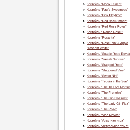
Коктейль “Monix Punch”
Коктейль “Paul's Sweetness”
Коктейль “Pink Playtime”
Коктейль “Red Basil Smash”
Коктейль “Red Rose Royal”
Коктейль “ Rodeo Rose ”
Коктейль “Rosarita”
Коктейль “Rose Pink & Apple
Blossom White”
Коктейль “Seattle Rose Royal
Коктейль “Smash Sunrise”
Коктейль “Stagged Rose”
Коктейль “Staggered Vine”
Коктейль “Sweet Nini”
Коктейль “Tequila in the Sun”
Коктейль “The 10 Foot Martini
Коктейль “The Frenchie”
Коктейль “The Gin Blossom”
Коктейль “The Lady Gin Fizz”
Коктейль “The Rose”
Коктейль “Vice Moves”
Коктейль “Азартная игра”
Коктейль “Актуальная тема”