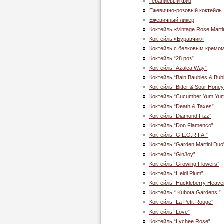
Гераниевый физ
Ежевично-розовый коктейль
Ежевичный ликер
Коктейль «Vintage Rose Marti
Коктейль «Буравчик»
Коктейль с белковым кремо
Коктейль “28 роз”
Коктейль “Azalea Way”
Коктейль “Bain Baubles & Bub
Коктейль “Bitter & Sour Honey
Коктейль “Cucumber Yum Yu
Коктейль “Death & Taxes”
Коктейль “Diamond Fizz”
Коктейль “Don Flamenco”
Коктейль “G.L.O.R.I.A.”
Коктейль “Garden Martini Duo
Коктейль “GinJoy”
Коктейль “Growing Flowers”
Коктейль “Heidi Plum”
Коктейль “Huckleberry Heave
Коктейль “ Kubota Gardens ”
Коктейль “La Petit Rouge”
Коктейль “Love”
Коктейль “Lychee Rose”