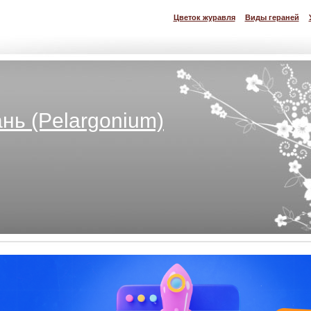
Цветок журавля
Виды гераней
нь (Pelargonium)