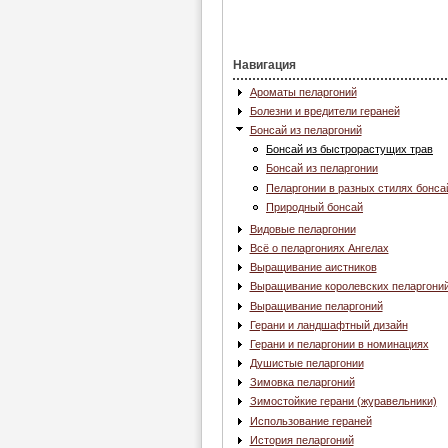
Навигация
Ароматы пеларгоний
Болезни и вредители гераней
Бонсай из пеларгоний
Бонсай из быстрорастущих трав
Бонсай из пеларгонии
Пеларгонии в разных стилях бонса
Природный бонсай
Видовые пеларгонии
Всё о пеларгониях Ангелах
Выращивание аистников
Выращивание королевских пеларгони
Выращивание пеларгоний
Герани и ландшафтный дизайн
Герани и пеларгонии в номинациях
Душистые пеларгонии
Зимовка пеларгоний
Зимостойкие герани (журавельники)
Использование гераней
История пеларгоний