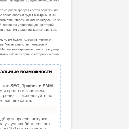
upert Variegated” создает великолепный,
темп роста требует частой обрезки, но
е после обрезки будет быстрым, и Вы
его лишь через несколько недель. Из-за
ий. Внесение удобрений до некоторой
ся в частом удалении желтых листьев.
м, но им нужно позволить немного
ние. Часть душистых пеларгоний
Множество вариантов, легкость в уходе
тными из всех трав, с которыми можно
кальные возможности
енки:
SEO, Трафик и SMM.
 и простым занятием.
с-релизы - используйте по
я вашего сайта.
дбор запросов, покупка
ва у лучших бирж ссылок.
 чем 100 показателям и