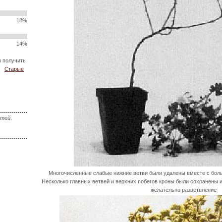
18%
14%
ы получить
Старые
стей
.
Многочисленные слабые нижние ветви были удалены вместе с боль
Несколько главных ветвей и верхних побегов кроны были сохранены и 
желательно разветвление