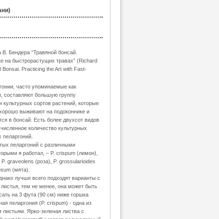
ани)
а В. Бендера “Травяной бонсай.
е на быстрорастущих травах” (Richard
Bonsai. Practicing the Art with Fast-
онии, часто упоминаемые как
, составляют большую группу
и культурных сортов растений, которые
 хорошо выживают на подоконнике и
ся в бонсай. Есть более двухсот видов
счисленное количество культурных
 пеларгоний.
тых пеларгоний с различными
орыми я работал, – P. crispum (лимон),
P. graveolens (роза), P. grossularioides
tosum (мята).
днако лучше всего подходят варианты с
листья, тем не менее, она может быть
ать на 3 фута (90 см) ниже горшка
ная пеларгония (P. crispum) - одна из
 листьям. Ярко-зеленая листва с