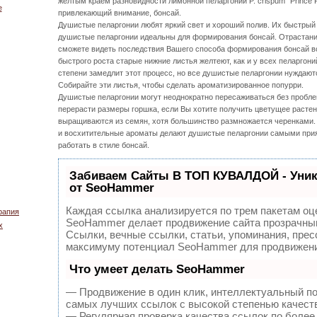
желтым краем разновидности лимонной пеларгонии P. crispum “Prince R
е
привлекающий внимание, бонсай.
Душистые пеларгонии любят яркий свет и хороший полив. Их быстрый 
душистые пеларгонии идеальны для формирования бонсай. Отрастани
сможете видеть последствия Вашего способа формирования бонсай вс
быстрого роста старые нижние листья желтеют, как и у всех пеларгон
степени замедлит этот процесс, но все душистые пеларгонии нуждают
Собирайте эти листья, чтобы сделать ароматизированное попурри.
Душистые пеларгонии могут неоднократно пересаживаться без пробле
перерасти размеры горшка, если Вы хотите получить цветущее расте
выращиваются из семян, хотя большинство размножается черенками. 
и восхитительные ароматы делают душистые пеларгонии самыми прия
работать в стиле бонсай.
Забиваем Сайты В ТОП КУВАЛДОЙ - Уни
от SeoHammer
Каждая ссылка анализируется по трем пакетам оц
рапия
SeoHammer делает продвижение сайта прозрачным
х
Ссылки, вечные ссылки, статьи, упоминания, прес
максимуму потенциал SeoHammer для продвижени
Что умеет делать SeoHammer
— Продвижение в один клик, интеллектуальный по
самых лучших ссылок с высокой степенью качест
— Регулярная проверка качества ссылок по более