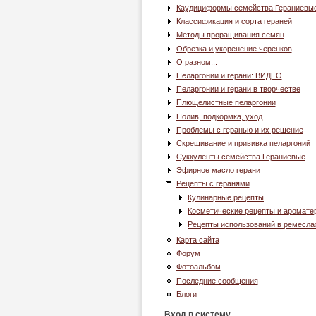
Каудициформы семейства Гераниевы
Классификация и сорта гераней
Методы проращивания семян
Обрезка и укоренение черенков
О разном...
Пеларгонии и герани: ВИДЕО
Пеларгонии и герани в творчестве
Плющелистные пеларгонии
Полив, подкормка, уход
Проблемы с геранью и их решение
Скрещивание и прививка пеларгоний
Суккуленты семейства Гераниевые
Эфирное масло герани
Рецепты с геранями
Кулинарные рецепты
Косметические рецепты и аромате
Рецепты использований в ремесла
Карта сайта
Форум
Фотоальбом
Последние сообщения
Блоги
Вход в систему