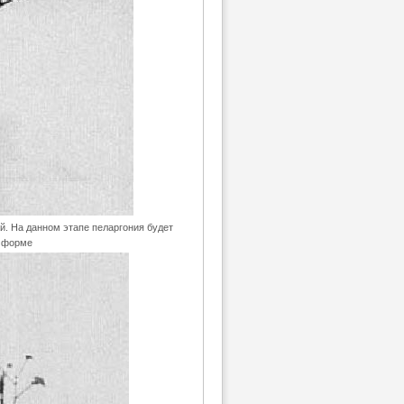
й. На данном этапе пеларгония будет
й форме