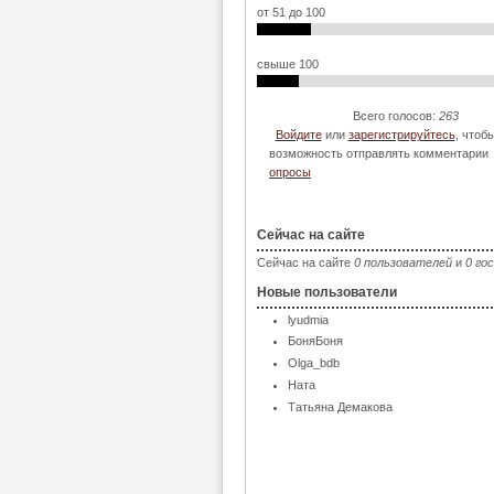
от 51 до 100
свыше 100
Всего голосов:
263
Войдите
или
зарегистрируйтесь
, чтоб
возможность отправлять комментарии
опросы
Сейчас на сайте
Сейчас на сайте
0 пользователей
и
0 го
Новые пользователи
lyudmia
БоняБоня
Olga_bdb
Ната
Татьяна Демакова