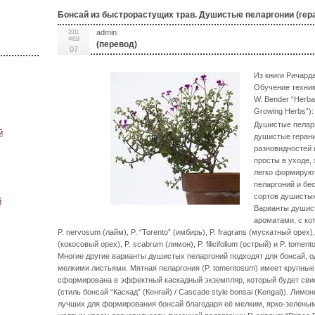
Бонсай из быстрорастущих трав. Душистые пеларгонии (гер
admin
2011
ФЕВ
(перевод)
07
Из книги Ричард
Обучение техник
W. Bender “Herbal 
Growing Herbs”):
Душистые пеларг
й
душистые герани
разновидностей 
просты в уходе,
легко формируют
пеларгоний и бе
сортов душистых
й
Варианты душис
ароматами, с кот
P. nervosum (лайм), P. “Torento” (имбирь), P. fragrans (мускатный орех), 
(кокосовый орех), P. scabrum (лимон), P. filicifolium (острый) и P. tomen
Многие другие варианты душистых пеларгоний подходят для бонсай, о
мелкими листьями. Мятная пеларгония (P. tomentosum) имеет крупные 
сформирована в эффектный каскадный экземпляр, который будет свис
(стиль бонсай “Каскад” (Кенгай) / Cascade style bonsai (Kengai)). Лимон
лучших для формирования бонсай благодаря её мелким, ярко-зеленым