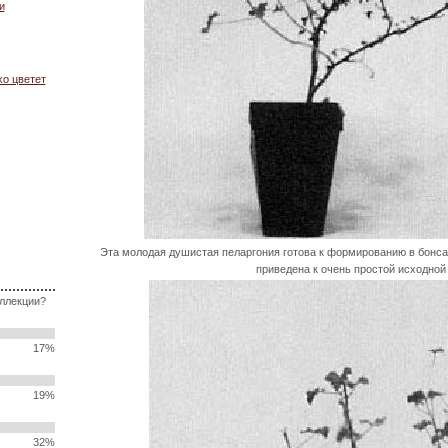
и
хо цветет
Эта молодая душистая пеларгония готова к формированию в бонса
приведена к очень простой исходно
оллекции?
17%
19%
32%