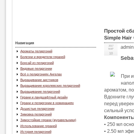
Простой сб
Simple Hair 
Навигация
2017
admin
МАР
Ароматы пеларгоний
10
Seba
Болезни и вредители гераней
Бонсай из пеларгоний
Видовые пеларгонии
Всё о пеларгониях Ангелах
При и
Выращивание аистников
напол
Выращивание королевских пеларгоний
ароматом, по
Выращивание пеларгоний
Вдохните глу
Герани и ландшафтный дизайн
перед увере
Герани и пеларгонии в номинациях
Душистые пеларгонии
сильный усп
Зимовка пеларгоний
Компоненты
Зимостойкие герани (журавельники)
• 250 мл осн
Использование гераней
• 2.50 мл эфи
История пеларгоний