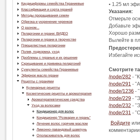
• 1.25 мл эфи
Каудициформы семейства Гераниевые
Классификация и сорта гераней
Указания:
Методы проращивания семян
Отмерьте осн
Обрезка и укоренение черенков
Добавьте эф
О разном...
Хорошо разме
Пеларгонии и герани: ВИДЕО
Вылейте в п
Пеларгонии и герани в творчестве
Плющелистные пеларгонии
Предостере
Полив, подкормка, уход
Избегайте ис
Проблемы с геранью и их решение
Скрещивание и прививка пеларгоний
Смотрите та
Суккуленты семейства Гераниевые
Эфирное масло герани
/node/282
- "
Рецепты с геранями
/node/291
- "
Кулинарные рецепты
/node/1236
- 
Косметические рецепты и ароматерапия
/node/229
- "
Ароматерапевтические средства
/node/232
- "
Уход за волосами
Кондиционер для волос
/node/231
- "
Кондиционер “Розмарин и герань”
Войдите
ил
Лечение волос горячим маслом
комментарии
Лимонно-лавандовый шампунь
Ополаскиватель для волос