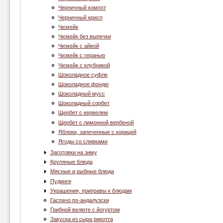
Черничный компот
Черничный крисп
Чизкейк
Чизкейк без выпечки
Чизкейк с айвой
Чизкейк с геранью
Чизкейк с клубникой
Шоколадное суфле
Шоколадное фондю
Шоколадный мусс
Шоколадный сорбет
Щербет с кервелем
Щербет с лимонной вербеной
Яблоки, запеченные с корицей
Ягоды со сливками
Заготовки на зиму
Крупяные блюда
Мясные и рыбные блюда
Пудинги
Украшения, приправы к блюдам
Гаспачо по-андалузски
Грибной велюте с йогуртом
Закуска из сыра рикотта