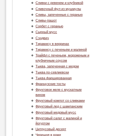
Сливки с ревенем и клубникой
Сливочный фул из мушмулы
Сливы, запеченные с геранью
Сливы-пашот
Сорбет с геранью
Сырный мусс
Сэндвич
Тирамису в верринах
Тирамису с печеньем и малиной
Трайфл с печеньем, мороженым и
клубничным соусом
Тыква, запеченная с медом
Тыква по-севлиевски
Тыква фаршированная
Французские тосты
Фруктовое желе с мускатным
вином
Фруктовый компот со сливками
Фруктовый лед с шампанским
Фруктовый медовый мусс
Фруктовый салат с малиной и
йогуртом
Цитрусовый десерт
Черешня в роме