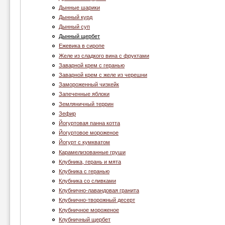
Дынные шарики
Дынный курд
Дынный суп
Дынный щербет
Ежевика в сиропе
Желе из сладкого вина с фруктами
Заварной крем с геранью
Заварной крем с желе из черешни
Замороженный чизкейк
Запеченные яблоки
Земляничный террин
Зефир
Йогуртовая панна котта
Йогуртовое мороженое
Йогурт с кумкватом
Карамелизованные груши
Клубника, герань и мята
Клубника c геранью
Клубника со сливками
Клубнично-лавандовая гранита
Клубнично-творожный десерт
Клубничное мороженое
Клубничный щербет