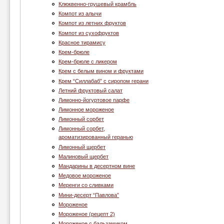
Клюквенно-грушевый крамбль
Компот из алычи
Компот из летних фруктов
Компот из сухофруктов
Красное тирамису
Крем-брюле
Крем-брюле с ликером
Крем с белым вином и фруктами
Крем “Cиллабаб” с сиропом герани
Летний фруктовый салат
Лимонно-йогуртовое парфе
Лимонное мороженое
Лимонный сорбет
Лимонный сорбет,
ароматизированный геранью
Лимонный щербет
Малиновый щербет
Мандарины в десертном вине
Медовое мороженое
Меренги со сливками
Мини-десерт “Павлова”
Мороженое
Мороженое (рецепт 2)
Мороженое с бальзамиком