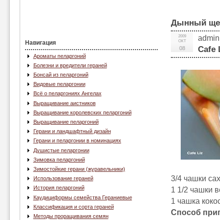
Дынный щер
2009
admin
ОКТ
Навигация
Cafe 
08
Ароматы пеларгоний
Болезни и вредители гераней
Бонсай из пеларгоний
Видовые пеларгонии
Всё о пеларгониях Ангелах
Выращивание аистников
Выращивание королевских пеларгоний
Выращивание пеларгоний
Герани и ландшафтный дизайн
Герани и пеларгонии в номинациях
Душистые пеларгонии
Зимовка пеларгоний
Зимостойкие герани (журавельники)
3/4 чашки са
Использование гераней
История пеларгоний
1 1/2 чашки 
Каудициформы семейства Гераниевые
1 чашка коко
Классификация и сорта гераней
Способ при
Методы проращивания семян