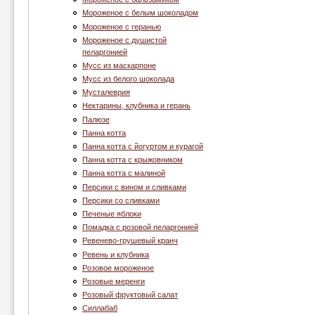
Мороженое с белым шоколадом
Мороженое с геранью
Мороженое с душистой
пеларгонией
Муcc из маскарпоне
Мусс из белого шоколада
Мусталеврия
Нектарины, клубника и герань
Палюзе
Панна котта
Панна котта с йогуртом и курагой
Панна котта с крыжовником
Панна котта с малиной
Персики с вином и сливками
Персики со сливками
Печеные яблоки
Помадка с розовой пеларгонией
Ревенево-грушевый кранч
Ревень и клубника
Розовое мороженое
Розовые меренги
Розовый фруктовый салат
Силлабаб