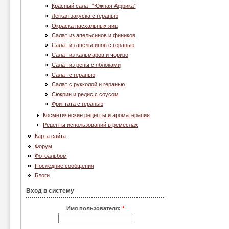
Красный салат “Южная Африка”
Лёгкая закуска с геранью
Окраска пасхальных яиц
Салат из апельсинов и фиников
Салат из апельсинов с геранью
Салат из кальмаров и чоризо
Салат из репы с яблоками
Салат с геранью
Салат с рукколой и геранью
Сюкрин и редис с соусом
Фриттата с геранью
Косметические рецепты и ароматерапия
Рецепты использований в ремеслах
Карта сайта
Форум
Фотоальбом
Последние сообщения
Блоги
Вход в систему
Имя пользователя:
*