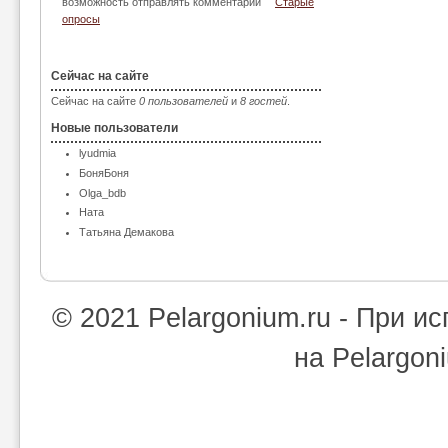
возможность отправлять комментарии
Старые
опросы
Сейчас на сайте
Сейчас на сайте
0 пользователей
и
8 гостей
.
Новые пользователи
lyudmia
БоняБоня
Olga_bdb
Ната
Татьяна Демакова
© 2021 Pelargonium.ru - При 
на Pelargon