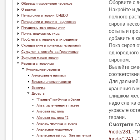
Оборвите с в
Обрезка и укоренение черенков
Накройте и д
О разном...
Пеларгонии и герани: ВИДЕО
полного раст
Пеларгонии и герани в творчестве
сиропа неско
Плющелистные пеларгонии
остыть и про
Полив, подкормка, уход
добавить в к
Проблемы с геранью и их решение
Пока сироп о
Скрещивание и прививка пеларгоний
Суккуленты семейства Гераниевые
однородного
Эфирное масло герани
сиропом.
Рецепты с геранями
Вылейте смес
Кулинарные рецепты
соответствии
Алкогольные напитки
Для дальней
Безалкогольные напитки
Выпечка
хранения в м
Десерты
слишком жест
"Пьяные" клубника и банан
надо слегка 
Айва, запеченная в пакете
украсьте ос
Айвовая пастила
герани.
Айвовая пастила #2
Ананас, черника и герань
Смотрите та
Ананасное мороженое
/node/281
- "
Апельсиновый торт (без выпечки)
/node/1241
- 