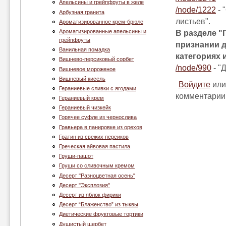
Апельсины и грейпфруты в желе
/node/1222
- 
Арбузная гранита
листьев".
Ароматизированное крем-брюле
Ароматизированные апельсины и
В разделе "
грейпфруты
признании д
Ванильная помадка
категориях 
Вишнево-персиковый сорбет
/node/990
- "
Вишневое мороженое
Вишневый кисель
Войдите
ил
Гераниевые сливки с ягодами
комментарии
Гераниевый крем
Гераниевый чизкейк
Горячее суфле из чернослива
Гравьера в панировке из орехов
Гратин из свежих персиков
Греческая айвовая пастила
Груши-пашот
Груши со сливочным кремом
Десерт "Разноцветная осень"
Десерт "Эксплозия"
Десерт из яблок фирики
Десерт “Блаженство” из тыквы
Диетические фруктовые тортики
Душистый щербет