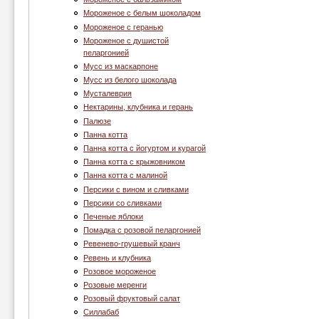
Мороженое с белым шоколадом
Мороженое с геранью
Мороженое с душистой
пеларгонией
Муcc из маскарпоне
Мусс из белого шоколада
Мусталеврия
Нектарины, клубника и герань
Палюзе
Панна котта
Панна котта с йогуртом и курагой
Панна котта с крыжовником
Панна котта с малиной
Персики с вином и сливками
Персики со сливками
Печеные яблоки
Помадка с розовой пеларгонией
Ревенево-грушевый кранч
Ревень и клубника
Розовое мороженое
Розовые меренги
Розовый фруктовый салат
Силлабаб