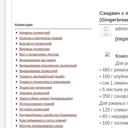
Сэндвич с 
(Gingerbread
Навигация
2017
admin
АПР
Ароматы пеларгоний
13
(пер
Болезни и вредители гераней
Бонсай из пеларгоний
Видовые пеларгонии
Всё о пеларгониях Ангелах
Комп
Выращивание аистников
Для р
Выращивание королевских пеларгоний
• 480 г ревен
Выращивание пеларгоний
• 100 г клубн
Герани и ландшафтный дизайн
Герани и пеларгонии в номинациях
• сок 1 лимон
Душистые пеларгонии
• 5 листьев р
Зимовка пеларгоний
• 350 г сахара
Зимостойкие герани (журавельники)
Для ржаных 
Использование гераней
• 125 г сливо
История пеларгоний
Каудициформы семейства Гераниевые
• 85 г нераф
Классификация и сорта гераней
• 100 г патоки
Методы проращивания семян