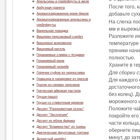
Апельсины и грейпфруты в желе
После того, к
Арбузная гранита
добавьте сух
Ароматизированное крем-брюле
Ароматизированные апельсины и
На слегка по
грейпфруты
мм и вырежь
Ванильная помадка
Разложите их
Вишнево-персиковый сорбет
температуре 
Вишневое мороженое
Вишневый кисель
пряники начн
Гераниевые сливки с ягодами
полностью.
Гераниевый крем
Храните в ге
Гераниевый чизкейк
Для сборки с
Горячее суфле из чернослива
Гравьера в панировке из орехов
Для каждого 
Гратин из свежих персиков
достаточного
Греческая айвовая пастила
без колец). 
Груши-пашот
мороженого и
Груши со сливочным кремом
Положите чай
Десерт "Разноцветная осень"
Десерт "Эксплозия"
покройте его
Десерт из яблок фирики
части кольца
Десерт “Блаженство” из тыквы
оберните пищ
Диетические фруктовые тортики
минут, до за
Душистый щербет