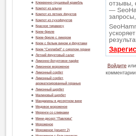
отзывы, 
Клюквенно-грушевый крамбль
Компот из алычи
— SeoHam
Компот из летних фруктов
запросы,
Компот из сухофруктов
SeoHamm
Красное тирамису
ускоряет
Крем-брюле
Крем-брюле с ликером
результа
Крем с белым вином и фруктами
Зареги
Крем “Cиллабаб” с сиропом герани
Летний фруктовый салат
Лимонно-йогуртовое парфе
Войдите
ил
Лимонное мороженое
комментарии
Лимонный сорбет
Лимонный сорбет,
ароматизированный геранью
Лимонный щербет
Малиновый щербет
Мандарины в десертном вине
Медовое мороженое
Меренги со сливками
Мини-десерт “Павлова”
Мороженое
Мороженое (рецепт 2)
Мороженое с бальзамиком