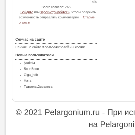
14%
Всего голосов:
265
Войдите
или
зарегистрируйтесь
, чтобы получить
возможность отправлять комментарии
Старые
опросы
Сейчас на сайте
Сейчас на сайте
0 пользователей
и
3 гостя
.
Новые пользователи
lyudmia
БоняБоня
Olga_bdb
Ната
Татьяна Демакова
© 2021 Pelargonium.ru - При 
на Pelargon