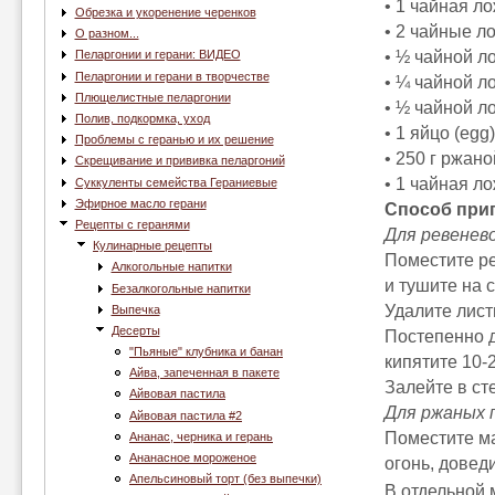
• 1 чайная л
Обрезка и укоренение черенков
• 2 чайные л
О разном...
• ½ чайной л
Пеларгонии и герани: ВИДЕО
Пеларгонии и герани в творчестве
• ¼ чайной л
Плющелистные пеларгонии
• ½ чайной ло
Полив, подкормка, уход
• 1 яйцо (egg)
Проблемы с геранью и их решение
• 250 г ржаной
Скрещивание и прививка пеларгоний
• 1 чайная ло
Суккуленты семейства Гераниевые
Эфирное масло герани
Способ при
Рецепты с геранями
Для ревенев
Кулинарные рецепты
Поместите ре
Алкогольные напитки
и тушите на 
Безалкогольные напитки
Удалите лист
Выпечка
Десерты
Постепенно 
"Пьяные" клубника и банан
кипятите 10-2
Айва, запеченная в пакете
Залейте в ст
Айвовая пастила
Для ржаных 
Айвовая пастила #2
Поместите ма
Ананас, черника и герань
Ананасное мороженое
огонь, доведи
Апельсиновый торт (без выпечки)
В отдельной 