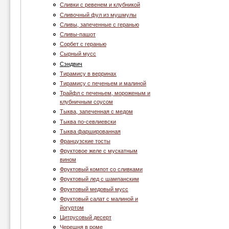
Сливки с ревенем и клубникой
Сливочный фул из мушмулы
Сливы, запеченные с геранью
Сливы-пашот
Сорбет с геранью
Сырный мусс
Сэндвич
Тирамису в верринах
Тирамису с печеньем и малиной
Трайфл с печеньем, мороженым и
клубничным соусом
Тыква, запеченная с медом
Тыква по-севлиевски
Тыква фаршированная
Французские тосты
Фруктовое желе с мускатным
вином
Фруктовый компот со сливками
Фруктовый лед с шампанским
Фруктовый медовый мусс
Фруктовый салат с малиной и
йогуртом
Цитрусовый десерт
Черешня в роме