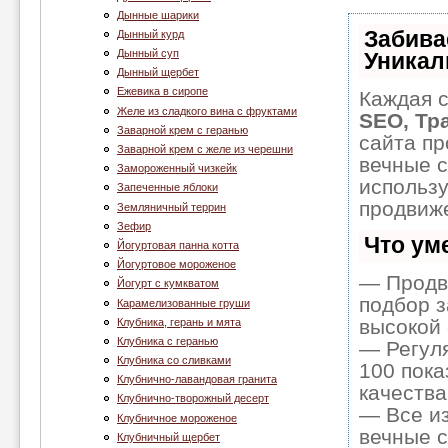
Дынные шарики
Забива
Дынный курд
Дынный суп
Уникал
Дынный щербет
Ежевика в сиропе
Каждая с
Желе из сладкого вина с фруктами
SEO, Тр
Заварной крем с геранью
сайта пр
Заварной крем с желе из черешни
вечные с
Замороженный чизкейк
использ
Запеченные яблоки
продвиже
Земляничный террин
Зефир
Что ум
Йогуртовая панна котта
Йогуртовое мороженое
— Продв
Йогурт с кумкватом
подбор з
Карамелизованные груши
высокой 
Клубника, герань и мята
Клубника c геранью
— Регуля
Клубника со сливками
100 пока
Клубнично-лавандовая гранита
качества
Клубнично-творожный десерт
— Все и
Клубничное мороженое
вечные с
Клубничный щербет