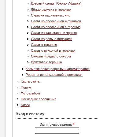
Красный салат “Южная Африка”
Лёгкая закуска с геранью
Окраска пасхальных яиц
Салат из апельсинов и фиников
Салат из апельсинов с геранью
Салат из кальмаров и чоризо
Салат из репы с яблоками
Салат с геранью
Салат с рукколой и геранью
Сюкрин и редис с соусом
Фриттата с геранью
Косметические рецепты и ароматерапия
Рецепты использований в ремеслах
Карта сайта
Форум
Фотоальбом
Последние сообщения
Блоги
Вход в систему
Имя пользователя:
*