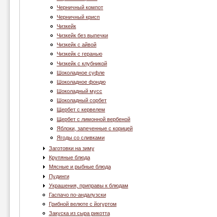
Черничный компот
Черничный крисп
Чизкейк
Чизкейк без выпечки
Чизкейк с айвой
Чизкейк с геранью
Чизкейк с клубникой
Шоколадное суфле
Шоколадное фондю
Шоколадный мусс
Шоколадный сорбет
Щербет с кервелем
Щербет с лимонной вербеной
Яблоки, запеченные с корицей
Ягоды со сливками
Заготовки на зиму
Крупяные блюда
Мясные и рыбные блюда
Пудинги
Украшения, приправы к блюдам
Гаспачо по-андалузски
Грибной велюте с йогуртом
Закуска из сыра рикотта