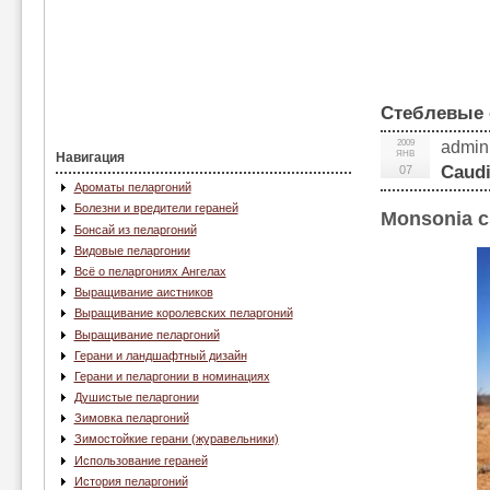
Стеблевые 
2009
admin
ЯНВ
Навигация
Caudi
07
Ароматы пеларгоний
Болезни и вредители гераней
Monsonia c
Бонсай из пеларгоний
Видовые пеларгонии
Всё о пеларгониях Ангелах
Выращивание аистников
Выращивание королевских пеларгоний
Выращивание пеларгоний
Герани и ландшафтный дизайн
Герани и пеларгонии в номинациях
Душистые пеларгонии
Зимовка пеларгоний
Зимостойкие герани (журавельники)
Использование гераней
История пеларгоний