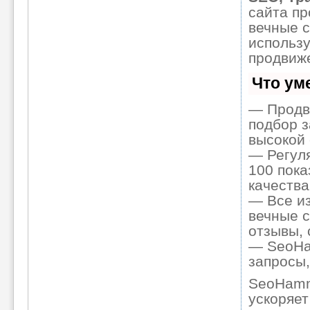
сайта пр
вечные с
использ
продвиже
Что ум
— Продв
подбор з
высокой 
— Регуля
100 пока
качества
— Все и
вечные с
отзывы, 
— SeoHam
запросы,
SeoHamm
ускоряет