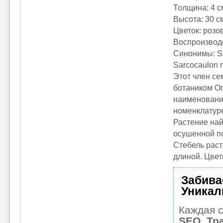
Толщина: 4 с
Высота: 30 с
Цветок: розо
Воспроизвод
Синонимы: Sar
Sarcocaulon r
Этот член с
ботаником Ог
наименований
номенклатуре
Растение най
осушенной п
Стебель раст
длиной. Цвет
Забива
Уникал
Каждая с
SEO, Тр