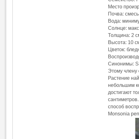
Место произ
Почва: смесь
Вода: миним
Солнце: мак
Толщина: 2 с
Высота: 10 с
Цветок: блед
Воспроизвод
Синонимы: Sa
Этому члену 
Растение най
небольшим к
достигают то
сантиметров.
способ воспр
Monsonia pen