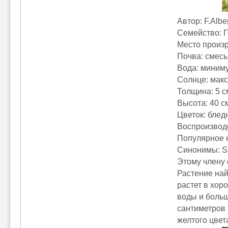
Автор: F.Albe
Семейство: 
Место произ
Почва: смесь
Вода: миним
Солнце: мак
Толщина: 5 с
Высота: 40 с
Цветок: блед
Воспроизвод
Популярное 
Синонимы: Sar
Этому члену 
Растение на
растет в хо
воды и больш
сантиметров 
желтого цвет