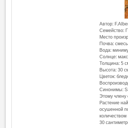
Автор: F.Albe
Семейство: 
Место произ
Почва: смесь
Вода: миним
Солнце: мак
Толщина: 5 с
Высота: 30 с
Цветок: блед
Воспроизвод
Синонимы: Sar
Этому члену 
Растение най
осушенной п
количеством 
30 сантиметр